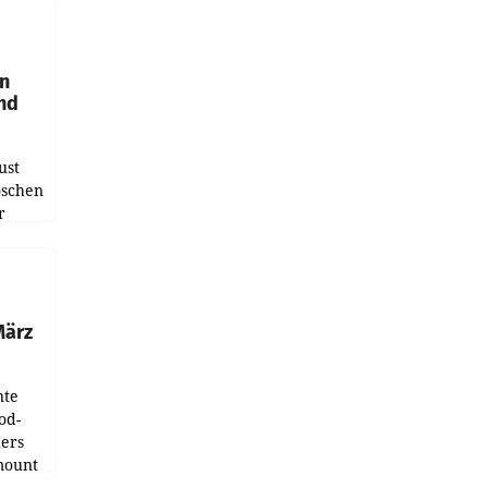
en
und
ust
oschen
r
ndung
tation
März
nte
od-
ers
mount