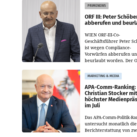
PRIMENEWS
ORF III: Peter Schöbe
abberufen und beurl
WIEN ORF-III-Co-
Geschäftsführer Peter S
ist wegen Compliance-
Vorwürfen abberufen u
beurlaubt worden. Der 
bestätigte gegenüber de
entsprechende
MARKETING & MEDIA
Medienberichte.
APA-Comm-Ranking:
Christian Stocker mi
höchster Medienprä
im Juli
Das APA-Comm-Politik-Ra
untersucht monatlich die
Berichterstattung von zw
österreichischen