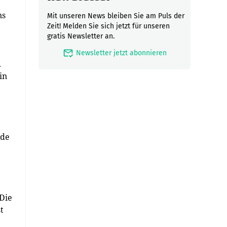
ns
Mit unseren News bleiben Sie am Puls der
Zeit! Melden Sie sich jetzt für unseren
gratis Newsletter an.
mark_email_read
Newsletter jetzt abonnieren
.
in
nde
Die
t