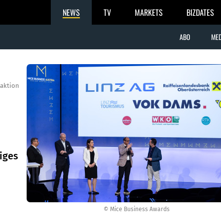
NEWS
TV
MARKETS
BIZDATES
ABO
MED
aktion
iges
© Mice Business Awards