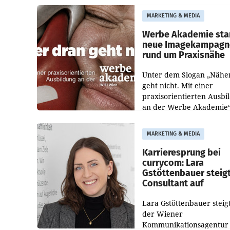
Tageszeitungen und analy
MARKETING & MEDIA
welche Politikerinnen un
Politiker Österreichs die
Werbe Akademie sta
neue Imagekampagn
rund um Praxisnähe
Unter dem Slogan „Nähe
geht nicht. Mit einer
praxisorientierten Ausbi
an der Werbe Akademie“
die Bildungseinrichtung 
WIFI Wien eine neue
MARKETING & MEDIA
Imagekampagne gestarte
Karrieresprung bei
currycom: Lara
Gstöttenbauer steig
Consultant auf
Lara Gstöttenbauer steigt
der Wiener
Kommunikationsagentur