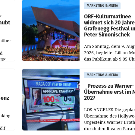
MARKETING & MEDIA
r
ORF-Kulturmatinee
aubt
widmet sich 20 Jahr
Grafenegg Festival 
Peter Simonischek
chöber
Am Sonntag, dem 9. Aug
2026, begleitet Lillian M
nd
das Publikum ab 9.05 Uh
ORF
durch die ORF-
r APA
„Kulturmatinee“. Die Se
MARKETING & MEDIA
startet mit der Dokumen
„20 Jahre Grafenegg
Prozess zu Warner-
t
Übernahme erst im 
senz
2027
LOS ANGELES Die gepla
nking
Übernahme des Hollywo
Urgesteins Warner Broth
ölf
durch den Rivalen Para
wird noch lange in der