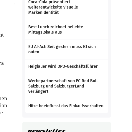
Coca-Cola präsentiert
weiterentwickelte visuelle
Markenidentität
Best Lunch zeichnet beliebte
Mittagslokale aus
nt
EU AI-Act: Seit gestern muss KI sich
outen
ra
Heiglauer wird DPD-Geschäftsführer
Werbepartnerschaft von FC Red Bull
Salzburg und SalzburgerLand
verlängert
men
tion
Hitze beeinflusst das Einkaufsverhalten
te
newsletter