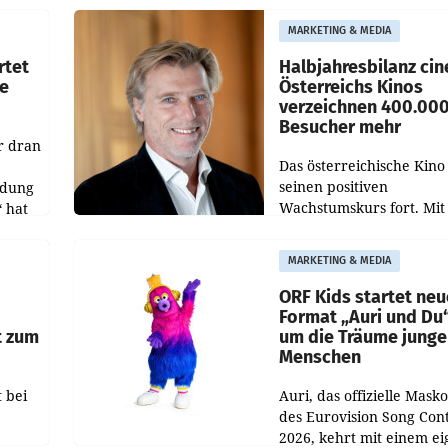
siert,
Schwebe bleiben. Eine
MARKETING & MEDIA
d
Richterin setzte den Proz
rtet
Halbjahresbilanz cin
e
Österreichs Kinos
verzeichnen 400.00
Besucher mehr
r dran
Das österreichische Kino 
seinen positiven
ldung
Wachstumskurs fort. Mit
 hat
rund 400.000 Besucheri
des
und Besucher höheren
MARKETING & MEDIA
Nettoreichweite im erst
t.
Halbjahr 2026 gegenüb
ORF Kids startet ne
Format „Auri und Du
t zum
um die Träume junge
Menschen
 bei
Auri, das offizielle Mask
des Eurovision Song Cont
2026, kehrt mit einem e