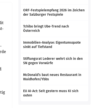
ORF-Festspielempfang 2026 im Zeichen
der Salzburger Festspiele
it
Tchibo bringt Ube-Trend nach
t-
Österreich
Immobilien-Analyse: Eigentumsquote
-
sinkt auf Tiefstand
urde
Stiftungsrat Lederer wehrt sich in den
SN gegen Vorwürfe
d
McDonald’s baut neues Restaurant in
Waidhofen/Ybbs
EU AI-Act: Seit gestern muss KI sich
tig
outen