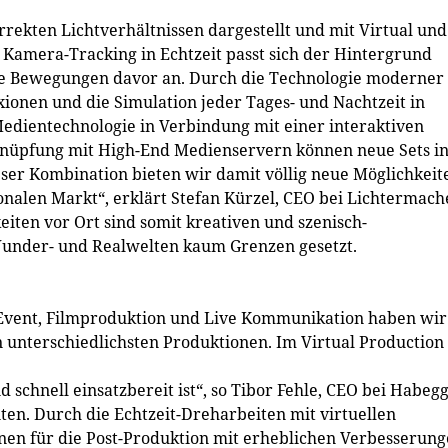
rrekten Lichtverhältnissen dargestellt und mit Virtual und
 Kamera-Tracking in Echtzeit passt sich der Hintergrund
die Bewegungen davor an. Durch die Technologie moderner
xionen und die Simulation jeder Tages- und Nachtzeit in
Medientechnologie in Verbindung mit einer interaktiven
nüpfung mit High-End Medienservern können neue Sets i
ser Kombination bieten wir damit völlig neue Möglichkeit
onalen Markt“, erklärt Stefan Kürzel, CEO bei Lichtermach
iten vor Ort sind somit kreativen und szenisch-
Wunder- und Realwelten kaum Grenzen gesetzt.
ch Event, Filmproduktion und Live Kommunikation haben wir
 unterschiedlichsten Produktionen. Im Virtual Production
 schnell einsatzbereit ist“, so Tibor Fehle, CEO bei Habeg
ten. Durch die Echtzeit-Dreharbeiten mit virtuellen
en für die Post-Produktion mit erheblichen Verbesserung