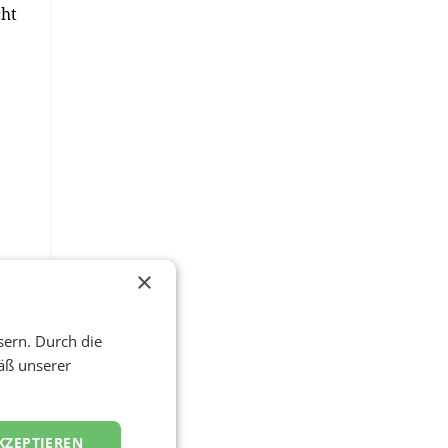
cht
×
sern. Durch die
äß unserer
KZEPTIEREN