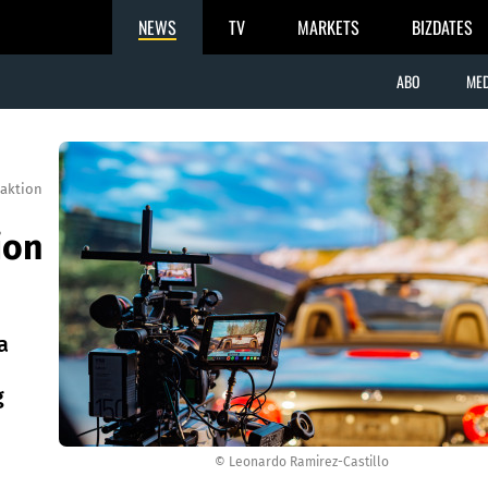
NEWS
TV
MARKETS
BIZDATES
ABO
MED
aktion
ion
a
g
© Leonardo Ramirez-Castillo