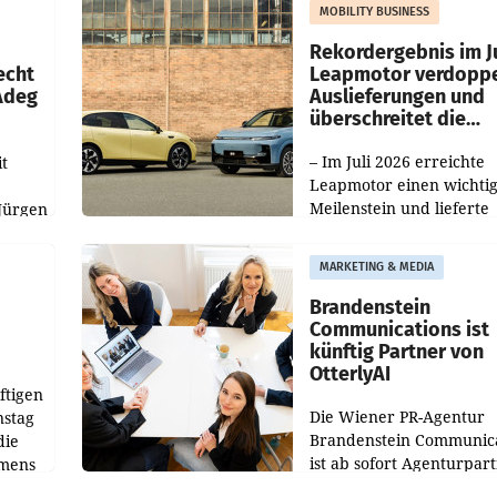
Die beiden Standorte lie
MOBILITY BUSINESS
Haag sowie im rund
ilialen
Rekordergebnis im Ju
echt
Leapmotor verdoppe
 Adeg
Auslieferungen und
überschreitet die
100.000er-Marke
– Im Juli 2026 erreichte
t
Leapmotor einen wichti
Meilenstein und lieferte
Jürgen
weltweit 101.267 Fahrze
ich
aus, womit sich das Erge
MARKETING & MEDIA
gegenüber Juli 2025 meh
örde
verdoppelte (+102
walt
Brandenstein
Communications ist
künftig Partner von
OtterlyAI
ftigen
Die Wiener PR-Agentur
nstag
Brandenstein Communica
die
ist ab sofort Agenturpar
emens
der KI-Monitoring- und