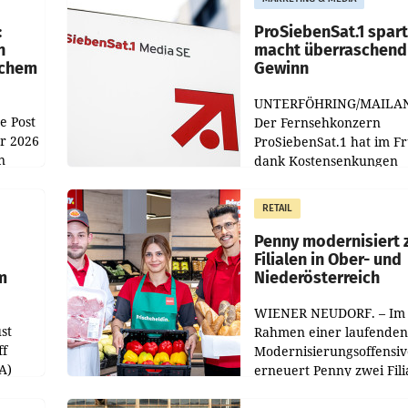
:
ProSiebenSat.1 spar
n
macht überraschend 
achem
Gewinn
UNTERFÖHRING/MAILA
e Post
Der Fernsehkonzern
hr 2026
ProSiebenSat.1 hat im F
n
dank Kostensenkungen
operativ wieder Gewinn
m Plus
gemacht und die
RETAIL
er
Markterwartung deutlic
übertroffen.
Penny modernisiert 
Filialen in Ober- und
m
Niederösterreich
WIENER NEUDORF. – Im
st
Rahmen einer laufenden
ff
Modernisierungsoffensiv
A)
erneuert Penny zwei Fili
Nieder- und Oberösterre
slauf-