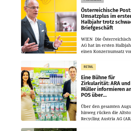
Österreichische Post
Umsatzplus im erste
Halbjahr trotz schw
Briefgeschäft
WIEN Die Österreichisch
AG hat im ersten Halbja
einen Konzernumsatz vo
1.544,0 Mio. EUR
erwirtschaftet, was eine
RETAIL
von 3,8 Prozent gegenüb
dem Vergleichszeitraum
Eine Bühne für
Zirkularität: ARA und
Müller informieren a
POS über
Kreislauffähigkeit
Über den gesamten Augu
hinweg rücken die Altsto
Recycling Austria AG (AR
und der Handelskonzern
Müller die Initiative „Krei