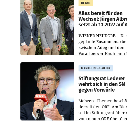
RETAIL
Helden“ in allen
österreichischen Müller-F
Alles bereit für den
Wechsel: Jürgen Albr
setzt ab 1.1.2027 auf
WIENER NEUDORF. – Die
geplante Zusammenarbei
zwischen Adeg und dem
Vorarlberger Kaufmann 
Albrecht ist kartellrechtl
freigegeben: Die
MARKETING & MEDIA
Bundeswettbewerbsbeh
und der Bundeskartellan
Stiftungsrat Lederer
wehrt sich in den SN
gegen Vorwürfe
Mehrere Themen beschä
derzeit den ORF. Am Die
soll im Stiftungsrat über 
vom neuen ORF-Chef Cl
Pig vorgeschlagenen