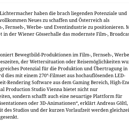
Lichtermacher haben die brach liegenden Potenziale und
vollkommen Neues zu schaffen und Österreich als
-, Fernseh-, Werbe- und Eventindustrie zu positionieren. M
t in der Wiener Gösserhalle das modernste Film-, Broadcas
ioniert Bewegtbild-Produktionen im Film-, Fernseh-, Werbe
reszeiten, der Wettersituation oder Reisemöglichkeiten w
greiches Potenzial für die Produktion und Übertragung in
rd dies mit einem 270°-Filmset aus hochauflösenden LED-
zeit-Rendering Software aus dem Gaming Bereich, High-En
l Production Studio Vienna bietet nicht nur
ten, sondern schafft auch eine neuartige Plattform für
äsentationen oder 3D-Animationen“, erklärt Andreas Göltl,
it des Studios und der kurzen Vorlaufzeit werden gleichzei
gesenkt.