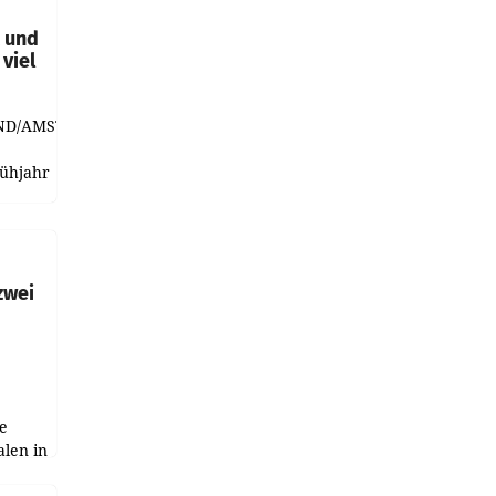
t und
viel
ND/AMSTERDAM.
rühjahr
h
zwei
e
alen in
ich.