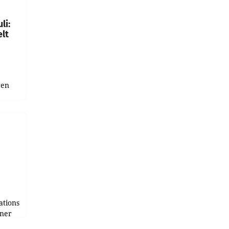
gen in
li:
lt
gen
uge
bnis
r als
tions
tner