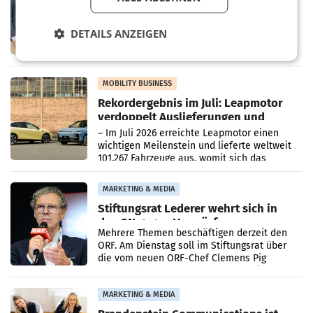
Albrecht setzt ab 1.1.2027 auf Adeg
WIENER NEUDORF. – Die geplante
Zusammenarbeit zwischen Adeg und dem
DETAILS ANZEIGEN
Vorarlberger Kaufmann Jürgen Albrecht ist
kartellrechtlich freigegeben: Die
Bundeswettbewerbsbehörde und der
Bundeskartellanwalt
MOBILITY BUSINESS
Rekordergebnis im Juli: Leapmotor
verdoppelt Auslieferungen und
überschreitet die 100.000er-Marke
– Im Juli 2026 erreichte Leapmotor einen
wichtigen Meilenstein und lieferte weltweit
101.267 Fahrzeuge aus, womit sich das
Ergebnis gegenüber Juli 2025 mehr als
verdoppelte (+102
MARKETING & MEDIA
Stiftungsrat Lederer wehrt sich in
den SN gegen Vorwürfe
Mehrere Themen beschäftigen derzeit den
ORF. Am Dienstag soll im Stiftungsrat über
die vom neuen ORF-Chef Clemens Pig
vorgeschlagenen Besetzungen für die
Direktionen abgestimmt werden.
MARKETING & MEDIA