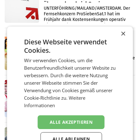
überraschend viel Gewinn
UNTERFÖHRING/MAILAND/AMSTERDAM. Der
Fernsehkonzern ProSiebenSat.1 hat im
Frühjahr dank Kostensenkungen operativ
wieder Gewinn gemacht und die
Markterwartung deutlich übertroffen.
×
RETAIL
Diese Webseite verwendet
Eine Bühne für Zirkularität: ARA und
Cookies.
Müller informieren am POS über
Kreislauffähigkeit
Über den gesamten August hinweg rücken die
Wir verwenden Cookies, um die
Altstoff Recycling Austria AG (ARA) und der
Benutzerfreundlichkeit unserer Website zu
Handelskonzern Müller die Initiative
„Kreislauf-Helden“ in allen österreichischen
verbessern. Durch die weitere Nutzung
Müller-Filialen
unserer Webseite stimmen Sie der
RETAIL
Verwendung von Cookies gemäß unserer
Penny modernisiert zwei Filialen in
Cookie-Richtlinie zu.
Ober- und Niederösterreich
Weitere
WIENER NEUDORF. – Im Rahmen einer
Informationen
laufenden Modernisierungsoffensive
erneuert Penny zwei Filialen in Nieder- und
Oberösterreich. Die beiden Standorte liegen
ALLE AKZEPTIEREN
in Haag sowie im rund
RETAIL
Alles bereit für den Wechsel: Jürgen
ALLE ABLEHNEN