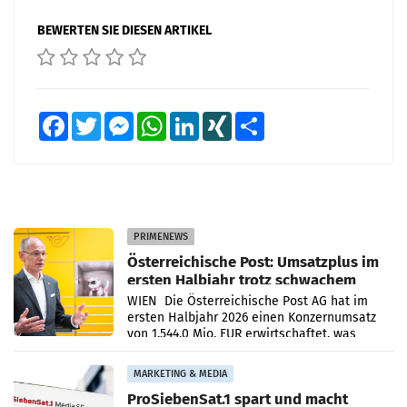
BEWERTEN SIE DIESEN ARTIKEL
Facebook
Twitter
Messenger
WhatsApp
LinkedIn
XING
Teilen
PRIMENEWS
Österreichische Post: Umsatzplus im
ersten Halbjahr trotz schwachem
Briefgeschäft
WIEN Die Österreichische Post AG hat im
ersten Halbjahr 2026 einen Konzernumsatz
von 1.544,0 Mio. EUR erwirtschaftet, was
einem Plus von 3,8 Prozent gegenüber dem
Vergleichszeitraum
MARKETING & MEDIA
ProSiebenSat.1 spart und macht