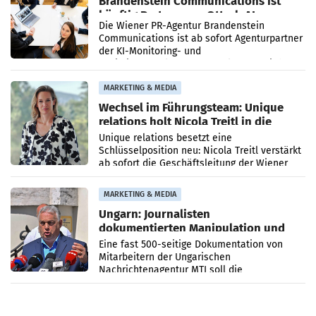
Brandenstein Communications ist
künftig Partner von OtterlyAI
Die Wiener PR-Agentur Brandenstein
Communications ist ab sofort Agenturpartner
der KI-Monitoring- und
Optimierungsplattform OtterlyAI. Damit baut
die Agentur ihr Leistungsportfolio
MARKETING & MEDIA
Wechsel im Führungsteam: Unique
relations holt Nicola Treitl in die
Geschäftsleitung
Unique relations besetzt eine
Schlüsselposition neu: Nicola Treitl verstärkt
ab sofort die Geschäftsleitung der Wiener
PR-Agentur an der Seite von Josef Kalina und
Anna Kalina-Mahr.
MARKETING & MEDIA
Ungarn: Journalisten
dokumentierten Manipulation und
Zensur
Eine fast 500-seitige Dokumentation von
Mitarbeitern der Ungarischen
Nachrichtenagentur MTI soll die
systematische Nachrichten-Manipulation und
Zensur bei der Agentur während der Zeit