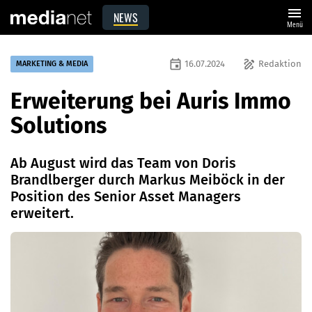
menu
NEWS
Menü
event
draw
16.07.2024
Redaktion
MARKETING & MEDIA
Erweiterung bei Auris Immo
Solutions
Ab August wird das Team von Doris
Brandlberger durch Markus Meiböck in der
Position des Senior Asset Managers
erweitert.