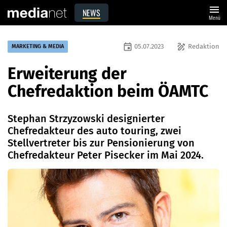
menu
NEWS
Menü
event
draw
05.07.2023
Redaktion
MARKETING & MEDIA
Erweiterung der
Chefredaktion beim ÖAMTC
Stephan Strzyzowski designierter
Chefredakteur des auto touring, zwei
Stellvertreter bis zur Pensionierung von
Chefredakteur Peter Pisecker im Mai 2024.