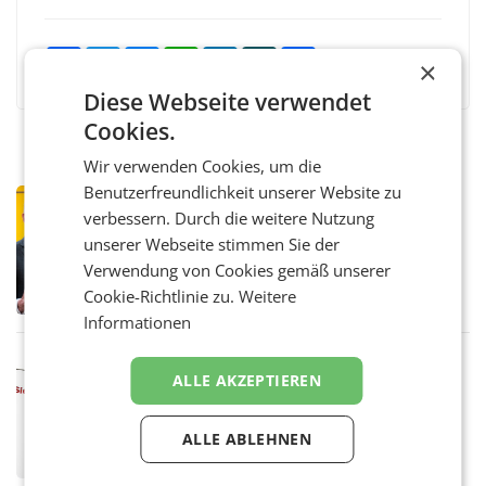
Facebook
Twitter
Messenger
WhatsApp
LinkedIn
XING
Teilen
×
Diese Webseite verwendet
Cookies.
Wir verwenden Cookies, um die
Benutzerfreundlichkeit unserer Website zu
PRIMENEWS
verbessern. Durch die weitere Nutzung
Österreichische Post: Umsatzplus im
unserer Webseite stimmen Sie der
ersten Halbjahr trotz schwachem
Briefgeschäft
Verwendung von Cookies gemäß unserer
WIEN Die Österreichische Post AG hat im
ersten Halbjahr 2026 einen Konzernumsatz
Cookie-Richtlinie zu.
Weitere
von 1.544,0 Mio. EUR erwirtschaftet, was
Informationen
einem Plus von 3,8 Prozent gegenüber dem
Vergleichszeitraum
MARKETING & MEDIA
ALLE AKZEPTIEREN
ProSiebenSat.1 spart und macht
überraschend viel Gewinn
UNTERFÖHRING/MAILAND/AMSTERDAM. Der
ALLE ABLEHNEN
Fernsehkonzern ProSiebenSat.1 hat im
Frühjahr dank Kostensenkungen operativ