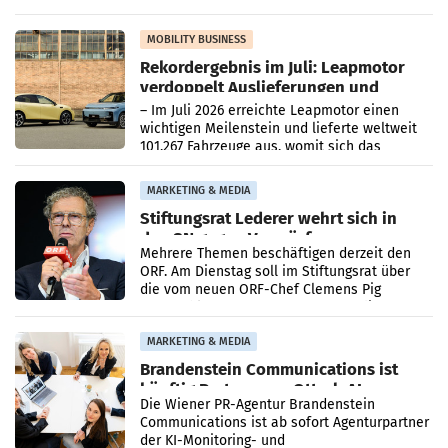
kartellrechtlich freigegeben: Die
Bundeswettbewerbsbehörde und der
Bundeskartellanwalt
MOBILITY BUSINESS
Rekordergebnis im Juli: Leapmotor
verdoppelt Auslieferungen und
überschreitet die 100.000er-Marke
– Im Juli 2026 erreichte Leapmotor einen
wichtigen Meilenstein und lieferte weltweit
101.267 Fahrzeuge aus, womit sich das
Ergebnis gegenüber Juli 2025 mehr als
verdoppelte (+102
MARKETING & MEDIA
Stiftungsrat Lederer wehrt sich in
den SN gegen Vorwürfe
Mehrere Themen beschäftigen derzeit den
ORF. Am Dienstag soll im Stiftungsrat über
die vom neuen ORF-Chef Clemens Pig
vorgeschlagenen Besetzungen für die
Direktionen abgestimmt werden.
MARKETING & MEDIA
Brandenstein Communications ist
künftig Partner von OtterlyAI
Die Wiener PR-Agentur Brandenstein
Communications ist ab sofort Agenturpartner
der KI-Monitoring- und