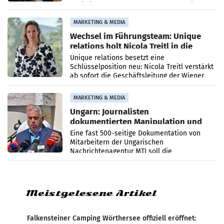
Optimierungsplattform OtterlyAI. Damit baut
die Agentur ihr Leistungsportfolio
MARKETING & MEDIA
Wechsel im Führungsteam: Unique
relations holt Nicola Treitl in die
Geschäftsleitung
Unique relations besetzt eine
Schlüsselposition neu: Nicola Treitl verstärkt
ab sofort die Geschäftsleitung der Wiener
PR-Agentur an der Seite von Josef Kalina und
Anna Kalina-Mahr.
MARKETING & MEDIA
Ungarn: Journalisten
dokumentierten Manipulation und
Zensur
Eine fast 500-seitige Dokumentation von
Mitarbeitern der Ungarischen
Nachrichtenagentur MTI soll die
systematische Nachrichten-Manipulation und
Zensur bei der Agentur während der Zeit
Meistgelesene Artikel
Falkensteiner Camping Wörthersee offiziell eröffnet: