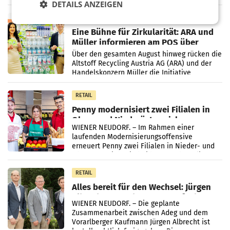
wieder Gewinn gemacht und die
DETAILS ANZEIGEN
Markterwartung deutlich übertroffen.
RETAIL
Eine Bühne für Zirkularität: ARA und
Müller informieren am POS über
Kreislauffähigkeit
Über den gesamten August hinweg rücken die
Altstoff Recycling Austria AG (ARA) und der
Handelskonzern Müller die Initiative
„Kreislauf-Helden“ in allen österreichischen
Müller-Filialen
RETAIL
Penny modernisiert zwei Filialen in
Ober- und Niederösterreich
WIENER NEUDORF. – Im Rahmen einer
laufenden Modernisierungsoffensive
erneuert Penny zwei Filialen in Nieder- und
Oberösterreich. Die beiden Standorte liegen
in Haag sowie im rund
RETAIL
Alles bereit für den Wechsel: Jürgen
Albrecht setzt ab 1.1.2027 auf Adeg
WIENER NEUDORF. – Die geplante
Zusammenarbeit zwischen Adeg und dem
Vorarlberger Kaufmann Jürgen Albrecht ist