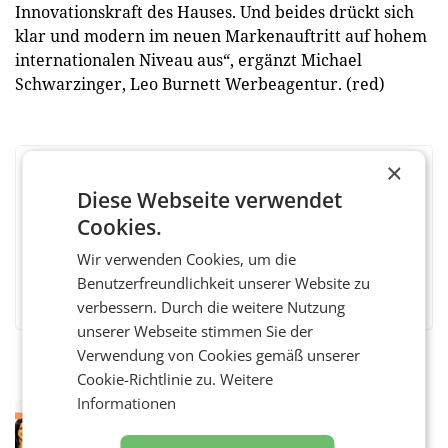
Innovationskraft des Hauses. Und beides drückt sich
klar und modern im neuen Markenauftritt auf hohem
internationalen Niveau aus“, ergänzt Michael
Schwarzinger, Leo Burnett Werbeagentur. (red)
×
BEWERTEN SIE DIESEN ARTIKEL
Diese Webseite verwendet
Cookies.
Wir verwenden Cookies, um die
Benutzerfreundlichkeit unserer Website zu
Facebook
Twitter
Messenger
WhatsApp
LinkedIn
XING
Teilen
verbessern. Durch die weitere Nutzung
unserer Webseite stimmen Sie der
Verwendung von Cookies gemäß unserer
Cookie-Richtlinie zu.
Weitere
Informationen
RETAIL
Eine Bühne für Zirkularität: ARA und