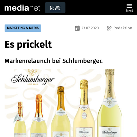
menu
NEWS
Menü
event
draw
23.07.2020
Redaktion
MARKETING & MEDIA
Es prickelt
Markenrelaunch bei Schlumberger.