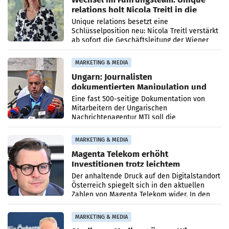
relations holt Nicola Treitl in die
Geschäftsleitung
Unique relations besetzt eine
Schlüsselposition neu: Nicola Treitl verstärkt
ab sofort die Geschäftsleitung der Wiener
PR-Agentur an der Seite von Josef Kalina und
Anna Kalina-Mahr.
MARKETING & MEDIA
Ungarn: Journalisten
dokumentierten Manipulation und
Zensur
Eine fast 500-seitige Dokumentation von
Mitarbeitern der Ungarischen
Nachrichtenagentur MTI soll die
systematische Nachrichten-Manipulation und
Zensur bei der Agentur während der Zeit
MARKETING & MEDIA
Magenta Telekom erhöht
Investitionen trotz leichtem
Umsatzrückgang
Der anhaltende Druck auf den Digitalstandort
Österreich spiegelt sich in den aktuellen
Zahlen von Magenta Telekom wider. In den
ersten sechs Monaten des laufenden Jahres
verzeichnete
MARKETING & MEDIA