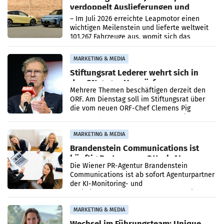
verdoppelt Auslieferungen und
überschreitet die 100.000er-Marke
– Im Juli 2026 erreichte Leapmotor einen
wichtigen Meilenstein und lieferte weltweit
101.267 Fahrzeuge aus, womit sich das
Ergebnis gegenüber Juli 2025 mehr als
verdoppelte (+102
MARKETING & MEDIA
Stiftungsrat Lederer wehrt sich in
den SN gegen Vorwürfe
Mehrere Themen beschäftigen derzeit den
ORF. Am Dienstag soll im Stiftungsrat über
die vom neuen ORF-Chef Clemens Pig
vorgeschlagenen Besetzungen für die
Direktionen abgestimmt werden.
MARKETING & MEDIA
Brandenstein Communications ist
künftig Partner von OtterlyAI
Die Wiener PR-Agentur Brandenstein
Communications ist ab sofort Agenturpartner
der KI-Monitoring- und
Optimierungsplattform OtterlyAI. Damit baut
die Agentur ihr Leistungsportfolio
MARKETING & MEDIA
Wechsel im Führungsteam: Unique