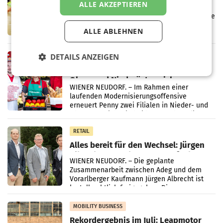
ALLE AKZEPTIEREN
Müller informieren am POS über
Kreislauffähigkeit
Über den gesamten August hinweg rücken die
Altstoff Recycling Austria AG (ARA) und der
ALLE ABLEHNEN
Handelskonzern Müller die Initiative
„Kreislauf-Helden“ in allen österreichischen
Müller-Filialen
DETAILS ANZEIGEN
RETAIL
Penny modernisiert zwei Filialen in
Ober- und Niederösterreich
WIENER NEUDORF. – Im Rahmen einer
laufenden Modernisierungsoffensive
erneuert Penny zwei Filialen in Nieder- und
Oberösterreich. Die beiden Standorte liegen
in Haag sowie im rund
RETAIL
Alles bereit für den Wechsel: Jürgen
Albrecht setzt ab 1.1.2027 auf Adeg
WIENER NEUDORF. – Die geplante
Zusammenarbeit zwischen Adeg und dem
Vorarlberger Kaufmann Jürgen Albrecht ist
kartellrechtlich freigegeben: Die
Bundeswettbewerbsbehörde und der
Bundeskartellanwalt
MOBILITY BUSINESS
Rekordergebnis im Juli: Leapmotor