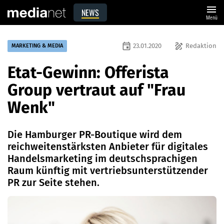
menu
NEWS
Menü
event
draw
23.01.2020
Redaktion
MARKETING & MEDIA
Etat-Gewinn: Offerista
Group vertraut auf "Frau
Wenk"
Die Hamburger PR-Boutique wird dem
reichweitenstärksten Anbieter für digitales
Handelsmarketing im deutschsprachigen
Raum künftig mit vertriebsunterstützender
PR zur Seite stehen.