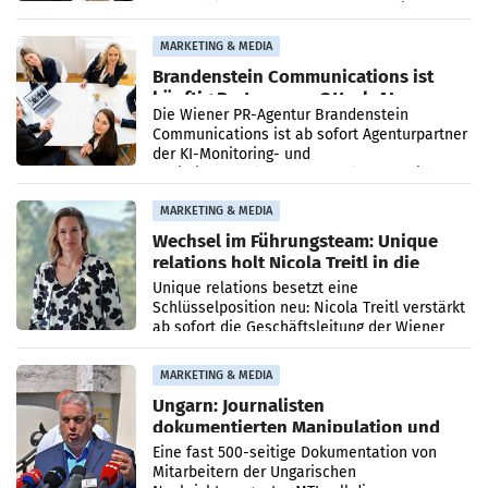
vorgeschlagenen Besetzungen für die
Direktionen abgestimmt werden.
MARKETING & MEDIA
Brandenstein Communications ist
künftig Partner von OtterlyAI
Die Wiener PR-Agentur Brandenstein
Communications ist ab sofort Agenturpartner
der KI-Monitoring- und
Optimierungsplattform OtterlyAI. Damit baut
die Agentur ihr Leistungsportfolio
MARKETING & MEDIA
Wechsel im Führungsteam: Unique
relations holt Nicola Treitl in die
Geschäftsleitung
Unique relations besetzt eine
Schlüsselposition neu: Nicola Treitl verstärkt
ab sofort die Geschäftsleitung der Wiener
PR-Agentur an der Seite von Josef Kalina und
Anna Kalina-Mahr.
MARKETING & MEDIA
Ungarn: Journalisten
dokumentierten Manipulation und
Zensur
Eine fast 500-seitige Dokumentation von
Mitarbeitern der Ungarischen