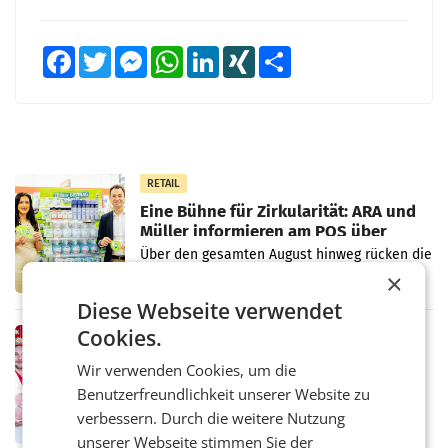
Facebook
Twitter
Messenger
WhatsApp
LinkedIn
XING
Teilen
RETAIL
Eine Bühne für Zirkularität: ARA und
Müller informieren am POS über
Kreislauffähigkeit
Über den gesamten August hinweg rücken die
Altstoff Recycling Austria AG (ARA) und der
×
Handelskonzern Müller die Initiative
Diese Webseite verwendet
„Kreislauf-Helden“ in allen österreichischen
Müller-Filialen
Cookies.
RETAIL
Penny modernisiert zwei Filialen in
Wir verwenden Cookies, um die
Ober- und Niederösterreich
Benutzerfreundlichkeit unserer Website zu
WIENER NEUDORF. – Im Rahmen einer
laufenden Modernisierungsoffensive
verbessern. Durch die weitere Nutzung
erneuert Penny zwei Filialen in Nieder- und
unserer Webseite stimmen Sie der