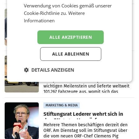
Oberösterreich. Die beiden Standorte liegen
Verwendung von Cookies gemäß unserer
in Haag sowie im rund
RETAIL
Cookie-Richtlinie zu.
Weitere
Alles bereit für den Wechsel: Jürgen
Informationen
Albrecht setzt ab 1.1.2027 auf Adeg
WIENER NEUDORF. – Die geplante
Zusammenarbeit zwischen Adeg und dem
ALLE AKZEPTIEREN
Vorarlberger Kaufmann Jürgen Albrecht ist
kartellrechtlich freigegeben: Die
Bundeswettbewerbsbehörde und der
ALLE ABLEHNEN
Bundeskartellanwalt
MOBILITY BUSINESS
Rekordergebnis im Juli: Leapmotor
DETAILS ANZEIGEN
verdoppelt Auslieferungen und
überschreitet die 100.000er-Marke
– Im Juli 2026 erreichte Leapmotor einen
wichtigen Meilenstein und lieferte weltweit
101.267 Fahrzeuge aus, womit sich das
Ergebnis gegenüber Juli 2025 mehr als
verdoppelte (+102
MARKETING & MEDIA
Stiftungsrat Lederer wehrt sich in
den SN gegen Vorwürfe
Mehrere Themen beschäftigen derzeit den
ORF. Am Dienstag soll im Stiftungsrat über
die vom neuen ORF-Chef Clemens Pig