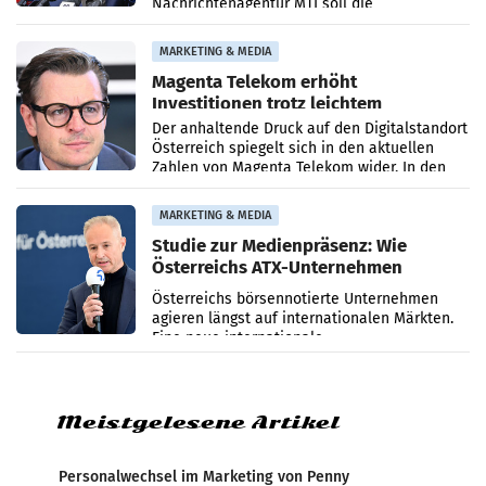
Nachrichtenagentur MTI soll die
systematische Nachrichten-Manipulation und
Zensur bei der Agentur während der Zeit
MARKETING & MEDIA
Magenta Telekom erhöht
Investitionen trotz leichtem
Umsatzrückgang
Der anhaltende Druck auf den Digitalstandort
Österreich spiegelt sich in den aktuellen
Zahlen von Magenta Telekom wider. In den
ersten sechs Monaten des laufenden Jahres
verzeichnete
MARKETING & MEDIA
Studie zur Medienpräsenz: Wie
Österreichs ATX-Unternehmen
international wahrgenommen
Österreichs börsennotierte Unternehmen
werden
agieren längst auf internationalen Märkten.
Eine neue internationale
Medienresonanzanalyse untersucht die
weltweite Berichterstattung über
Meistgelesene Artikel
Personalwechsel im Marketing von Penny