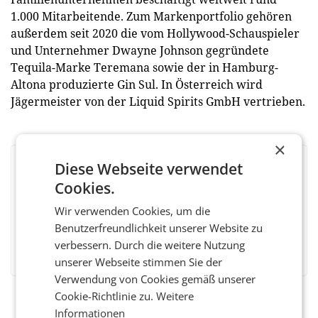
1.000 Mitarbeitende. Zum Markenportfolio gehören
außerdem seit 2020 die vom Hollywood-Schauspieler
und Unternehmer Dwayne Johnson gegründete
Tequila-Marke Teremana sowie der in Hamburg-
Altona produzierte Gin Sul. In Österreich wird
Jägermeister von der Liquid Spirits GmbH vertrieben.
×
Diese Webseite verwendet
BEWERTEN SIE DIESEN ARTIKEL
Cookies.
Wir verwenden Cookies, um die
Benutzerfreundlichkeit unserer Website zu
Facebook
Twitter
Messenger
WhatsApp
LinkedIn
XING
Teilen
verbessern. Durch die weitere Nutzung
unserer Webseite stimmen Sie der
Verwendung von Cookies gemäß unserer
Cookie-Richtlinie zu.
Weitere
Informationen