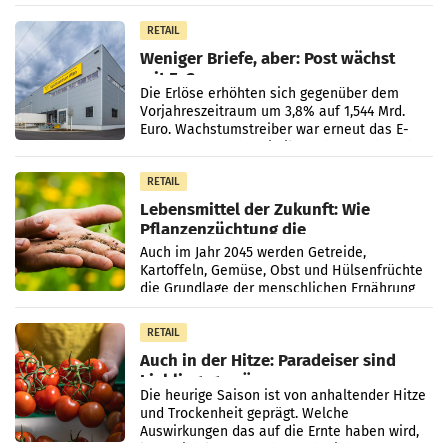
Sortiment mit
RETAIL
Weniger Briefe, aber: Post wächst
mit E-Commerce
Die Erlöse erhöhten sich gegenüber dem
Vorjahreszeitraum um 3,8% auf 1,544 Mrd.
Euro. Wachstumstreiber war erneut das E-
Commerce- und Logistikgeschäft, während
der Strukturwandel
RETAIL
Lebensmittel der Zukunft: Wie
Pflanzenzüchtung die
Ernährungssicherheit sichert
Auch im Jahr 2045 werden Getreide,
Kartoffeln, Gemüse, Obst und Hülsenfrüchte
die Grundlage der menschlichen Ernährung
bilden. Allerdings verändern sich die
Eigenschaften der Pflanzen
RETAIL
Auch in der Hitze: Paradeiser sind
Lieblingsgemüse
Die heurige Saison ist von anhaltender Hitze
und Trockenheit geprägt. Welche
Auswirkungen das auf die Ernte haben wird,