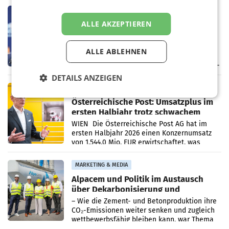
MARKETING & MEDIA
ALLE AKZEPTIEREN
Pigs ORF-Dream-Team: Die
vorgeschlagenen Direktoren und
Direktorinnen
Morgen wählt der ORF Stiftungsrat die ORF-
ALLE ABLEHNEN
Direktorinnen und -Direktoren, sowie die
Landesdirektorinnen und -direktoren. Das 13-
köpfige Wunschteam des ab 1. Jänner 2027
DETAILS ANZEIGEN
amtierenden
PRIMENEWS
Österreichische Post: Umsatzplus im
ersten Halbjahr trotz schwachem
Briefgeschäft
WIEN Die Österreichische Post AG hat im
ersten Halbjahr 2026 einen Konzernumsatz
von 1.544,0 Mio. EUR erwirtschaftet, was
einem Plus von 3,8 Prozent gegenüber dem
Vergleichszeitraum
MARKETING & MEDIA
Alpacem und Politik im Austausch
über Dekarbonisierung und
Energiepreise
– Wie die Zement- und Betonproduktion ihre
CO₂-Emissionen weiter senken und zugleich
wettbewerbsfähig bleiben kann, war Thema
eines Treffens zwischen Staatssekretärin