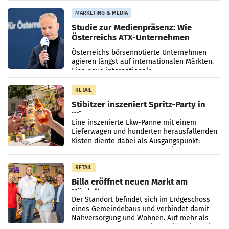
Elisabeth
MARKETING & MEDIA
Studie zur Medienpräsenz: Wie
Österreichs ATX-Unternehmen
international wahrgenommen
Österreichs börsennotierte Unternehmen
werden
agieren längst auf internationalen Märkten.
Eine neue internationale
Medienresonanzanalyse untersucht die
weltweite Berichterstattung über
RETAIL
Stibitzer inszeniert Spritz-Party in
Wien
Eine inszenierte Lkw-Panne mit einem
Lieferwagen und hunderten herausfallenden
Kisten diente dabei als Ausgangspunkt:
Passanten wurden gebeten, beim Aufräumen
zu helfen, und erhielten
RETAIL
Billa eröffnet neuen Markt am
Küniglberg
Der Standort befindet sich im Erdgeschoss
eines Gemeindebaus und verbindet damit
Nahversorgung und Wohnen. Auf mehr als
330 m² Verkaufsfläche bietet Billa ein breites