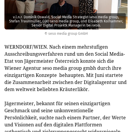
v.l.n.r. Dominik Oswald, Social Media Strategist seso media group,
Stefan Traunmüller, COO seso media group, und Elisabeth Kolhammer,
Senior Digital Projektk Managerin bei seso.
© seso media group GmbH
WERNDORF/WIEN. Nach einem mehrstufigen
Ausschreibungsverfahren rund um den Social Media-
Etat von Jägermeister Österreich konnte sich die
Wiener Agentur seso media group gmbh durch ihre
einzigartigen Konzepte behaupten. Mit Juni startete
die Zusammenarbeit zwischen der Digitalagentur und
dem weltweit beliebten Kräuterlikör.
Jägermeister, bekannt für seinen einzigartigen
Geschmack und seine unkonventionelle
Persönlichkeit, suchte nach einem Partner, der Werte
und Visionen auf den digitalen Plattformen
authentisch und zielgruppengerecht widerspiegeln