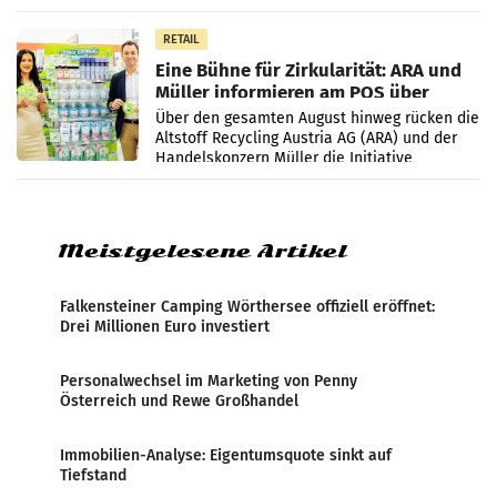
lässt sich laut Branche noch nicht
abschließend beurteilen.
RETAIL
Eine Bühne für Zirkularität: ARA und
Müller informieren am POS über
Kreislauffähigkeit
Über den gesamten August hinweg rücken die
Altstoff Recycling Austria AG (ARA) und der
Handelskonzern Müller die Initiative
„Kreislauf-Helden“ in allen österreichischen
Müller-Filialen
Meistgelesene Artikel
Falkensteiner Camping Wörthersee offiziell eröffnet:
Drei Millionen Euro investiert
Personalwechsel im Marketing von Penny
Österreich und Rewe Großhandel
Immobilien-Analyse: Eigentumsquote sinkt auf
Tiefstand