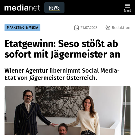
menu
NEWS
Menü
event
draw
21.07.2023
Redaktion
MARKETING & MEDIA
Etatgewinn: Seso stößt ab
sofort mit Jägermeister an
Wiener Agentur übernimmt Social Media-
Etat von Jägermeister Österreich.