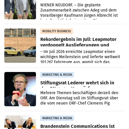
Albrecht setzt ab 1.1.2027 auf Adeg
WIENER NEUDORF. – Die geplante
Zusammenarbeit zwischen Adeg und dem
Vorarlberger Kaufmann Jürgen Albrecht ist
kartellrechtlich freigegeben: Die
Bundeswettbewerbsbehörde und der
Bundeskartellanwalt
MOBILITY BUSINESS
Rekordergebnis im Juli: Leapmotor
verdoppelt Auslieferungen und
überschreitet die 100.000er-Marke
– Im Juli 2026 erreichte Leapmotor einen
wichtigen Meilenstein und lieferte weltweit
101.267 Fahrzeuge aus, womit sich das
Ergebnis gegenüber Juli 2025 mehr als
verdoppelte (+102
MARKETING & MEDIA
Stiftungsrat Lederer wehrt sich in
den SN gegen Vorwürfe
Mehrere Themen beschäftigen derzeit den
ORF. Am Dienstag soll im Stiftungsrat über
die vom neuen ORF-Chef Clemens Pig
vorgeschlagenen Besetzungen für die
Direktionen abgestimmt werden.
MARKETING & MEDIA
Brandenstein Communications ist