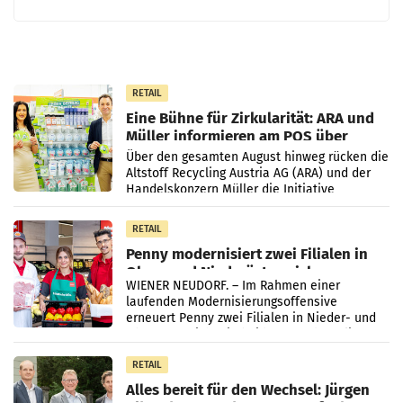
RETAIL
Eine Bühne für Zirkularität: ARA und
Müller informieren am POS über
Kreislauffähigkeit
Über den gesamten August hinweg rücken die
Altstoff Recycling Austria AG (ARA) und der
Handelskonzern Müller die Initiative
„Kreislauf-Helden“ in allen österreichischen
Müller-Filialen
RETAIL
Penny modernisiert zwei Filialen in
Ober- und Niederösterreich
WIENER NEUDORF. – Im Rahmen einer
laufenden Modernisierungsoffensive
erneuert Penny zwei Filialen in Nieder- und
Oberösterreich. Die beiden Standorte liegen
in Haag sowie im rund
RETAIL
Alles bereit für den Wechsel: Jürgen