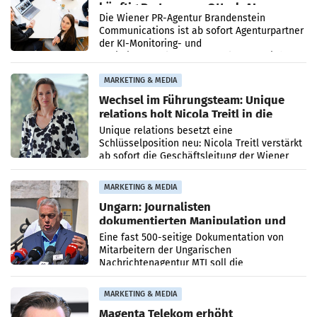
künftig Partner von OtterlyAI
Die Wiener PR-Agentur Brandenstein
Communications ist ab sofort Agenturpartner
der KI-Monitoring- und
Optimierungsplattform OtterlyAI. Damit baut
die Agentur ihr Leistungsportfolio
MARKETING & MEDIA
Wechsel im Führungsteam: Unique
relations holt Nicola Treitl in die
Geschäftsleitung
Unique relations besetzt eine
Schlüsselposition neu: Nicola Treitl verstärkt
ab sofort die Geschäftsleitung der Wiener
PR-Agentur an der Seite von Josef Kalina und
Anna Kalina-Mahr.
MARKETING & MEDIA
Ungarn: Journalisten
dokumentierten Manipulation und
Zensur
Eine fast 500-seitige Dokumentation von
Mitarbeitern der Ungarischen
Nachrichtenagentur MTI soll die
systematische Nachrichten-Manipulation und
Zensur bei der Agentur während der Zeit
MARKETING & MEDIA
Magenta Telekom erhöht