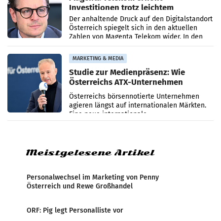
Investitionen trotz leichtem
Umsatzrückgang
Der anhaltende Druck auf den Digitalstandort
Österreich spiegelt sich in den aktuellen
Zahlen von Magenta Telekom wider. In den
ersten sechs Monaten des laufenden Jahres
verzeichnete
MARKETING & MEDIA
Studie zur Medienpräsenz: Wie
Österreichs ATX-Unternehmen
international wahrgenommen
Österreichs börsennotierte Unternehmen
werden
agieren längst auf internationalen Märkten.
Eine neue internationale
Medienresonanzanalyse untersucht die
weltweite Berichterstattung über
Meistgelesene Artikel
Personalwechsel im Marketing von Penny
Österreich und Rewe Großhandel
ORF: Pig legt Personalliste vor