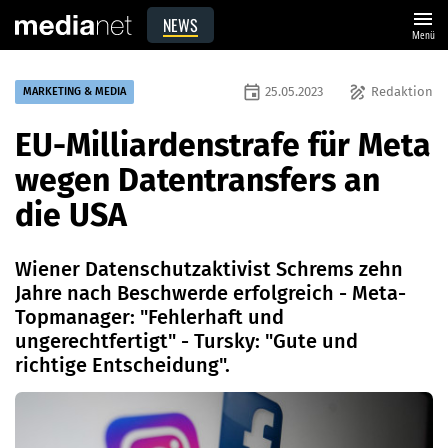
menu
NEWS
Menü
event
draw
25.05.2023
Redaktion
MARKETING & MEDIA
EU-Milliardenstrafe für Meta
wegen Datentransfers an
die USA
Wiener Datenschutzaktivist Schrems zehn
Jahre nach Beschwerde erfolgreich - Meta-
Topmanager: "Fehlerhaft und
ungerechtfertigt" - Tursky: "Gute und
richtige Entscheidung".