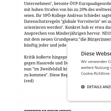
Unternehmen", betonte ÖVP-Europaabgeordnete
mit hohen Strafen von bis zu 20% des weltwe
seien. Ihr SPÖ-Kollege Andreas Schieder sagte
Datenschutzregeln "globale Vorreiterin" sei u
orientieren werden". Konkret hob er etwa da
Ansprechen von Minderjährigen hervor. NEOS-
mit dem neuen Grundgesetz "die Bürgerinnen u
künftig jeder und jede die Möglichkeit habe
Diese Webse
Kritik äußerte hingegen der FPÖ-Europaabg
Wir verwenden Co
gegen Hassrede und Desinformation als "Zen
weitere Nutzung 
nun "im Zweifelsfall kritische Meinungen ehe
Cookie-Richtlinie
zu kommen". Diese Regelungen würden positive
(red)
DETAILS ANZ