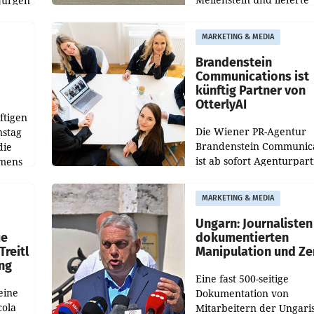
Jürgen
weltweit 101.267 Fahrze
ich
aus, womit sich das Erge
MARKETING & MEDIA
gegenüber Juli 2025 meh
örde
verdoppelte (+102
walt
Brandenstein
Communications ist
künftig Partner von
OtterlyAI
ftigen
Die Wiener PR-Agentur
nstag
Brandenstein Communica
die
ist ab sofort Agenturpar
emens
der KI-Monitoring- und
Optimierungsplattform
MARKETING & MEDIA
OtterlyAI. Damit baut di
Agentur ihr Leistungspor
Ungarn: Journalisten
ue
dokumentierten
Treitl
Manipulation und Ze
ung
Eine fast 500-seitige
eine
Dokumentation von
cola
Mitarbeitern der Ungari