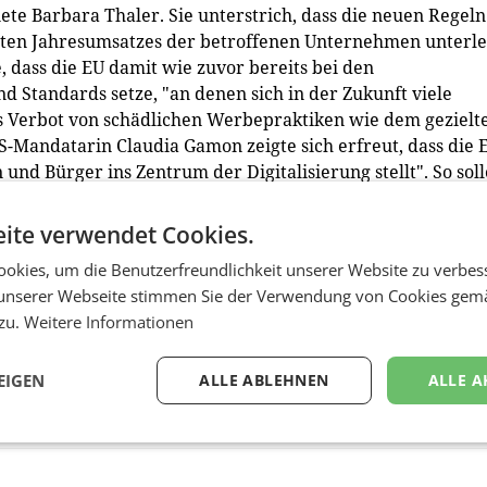
 Barbara Thaler. Sie unterstrich, dass die neuen Regeln
iten Jahresumsatzes der betroffenen Unternehmen unterle
, dass die EU damit wie zuvor bereits bei den
nd Standards setze, "an denen sich in der Zukunft viele
s Verbot von schädlichen Werbepraktiken wie dem gezielt
Mandatarin Claudia Gamon zeigte sich erfreut, dass die 
nd Bürger ins Zentrum der Digitalisierung stellt". So soll
n, Datensammeln für persönliche Werbung abzulehnen.
ite verwendet Cookies.
eordnete Roman Haider. Er bezeichnete die Maßnahmen
okies, um die Benutzerfreundlichkeit unserer Website zu verbes
surbestimmungen" und befürchtet, dass Plattformbetreibe
unserer Webseite stimmen Sie der Verwendung von Cookies gem
r löschen" werden, "um nicht mit dieser Regelung in Konfli
 zu.
Weitere Informationen
 Seiten des DSA leider in den Schatten stellen, so Haider
EIGEN
ALLE ABLEHNEN
ALLE A