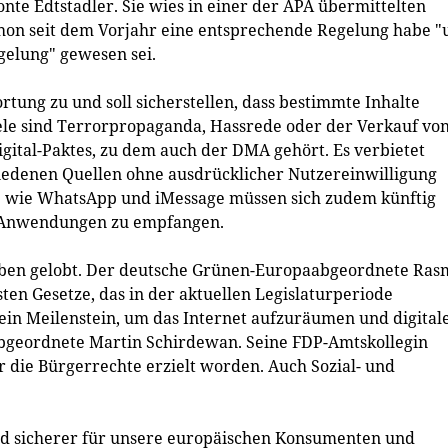
tonte Edtstadler. Sie wies in einer der APA übermittelten
chon seit dem Vorjahr eine entsprechende Regelung habe "
elung" gewesen sei.
ung zu und soll sicherstellen, dass bestimmte Inhalte
ele sind Terrorpropaganda, Hassrede oder der Verkauf vo
Digital-Paktes, zu dem auch der DMA gehört. Es verbietet
edenen Quellen ohne ausdrücklicher Nutzereinwilligung
wie WhatsApp und iMessage müssen sich zudem künftig
n Anwendungen zu empfangen.
ben gelobt. Der deutsche Grünen-Europaabgeordnete Ras
en Gesetze, das in der aktuellen Legislaturperiode
in Meilenstein, um das Internet aufzuräumen und digital
bgeordnete Martin Schirdewan. Seine FDP-Amtskollegin
r die Bürgerrechte erzielt worden. Auch Sozial- und
nd sicherer für unsere europäischen Konsumenten und