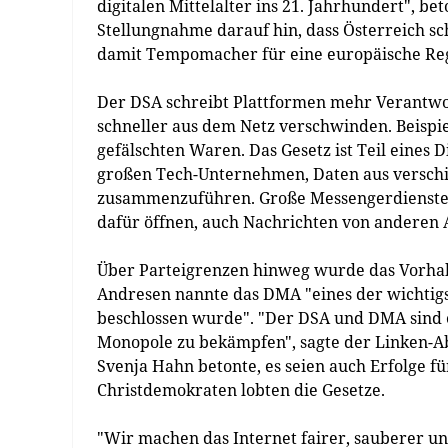
digitalen Mittelalter ins 21. Jahrhundert", be
Stellungnahme darauf hin, dass Österreich s
damit Tempomacher für eine europäische Reg
Der DSA schreibt Plattformen mehr Verantwort
schneller aus dem Netz verschwinden. Beispi
gefälschten Waren. Das Gesetz ist Teil eines 
großen Tech-Unternehmen, Daten aus verschi
zusammenzuführen. Große Messengerdienste 
dafür öffnen, auch Nachrichten von andere
Über Parteigrenzen hinweg wurde das Vorha
Andresen nannte das DMA "eines der wichtigst
beschlossen wurde". "Der DSA und DMA sind e
Monopole zu bekämpfen", sagte der Linken-A
Svenja Hahn betonte, es seien auch Erfolge fü
Christdemokraten lobten die Gesetze.
"Wir machen das Internet fairer, sauberer u