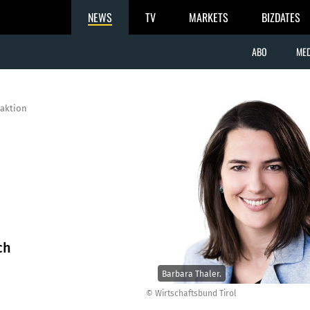
NEWS
TV
MARKETS
BIZDATES
ABO
MED
aktion
ch
Barbara Thaler.
© Wirtschaftsbund Tirol