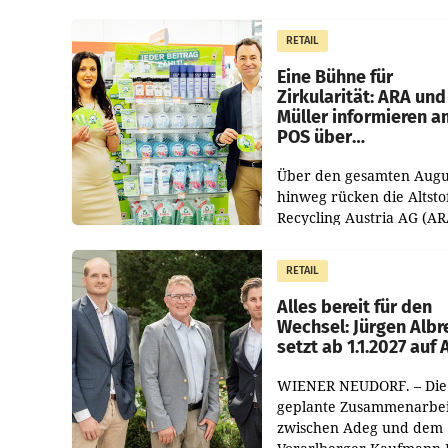
1.544,0 Mio. EUR
erwirtschaftet, was eine
RETAIL
von 3,8 Prozent gegenüb
dem Vergleichszeitraum
Eine Bühne für
Zirkularität: ARA und
Müller informieren a
POS über
Kreislauffähigkeit
Über den gesamten Augu
hinweg rücken die Altsto
Recycling Austria AG (AR
und der Handelskonzern
Müller die Initiative „Krei
RETAIL
Helden“ in allen
österreichischen Müller-F
Alles bereit für den
Wechsel: Jürgen Albr
setzt ab 1.1.2027 auf
WIENER NEUDORF. – Die
geplante Zusammenarbei
zwischen Adeg und dem