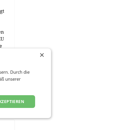
gt
en
EU
e
×
sern. Durch die
r
äß unserer
kt
.
KZEPTIEREN