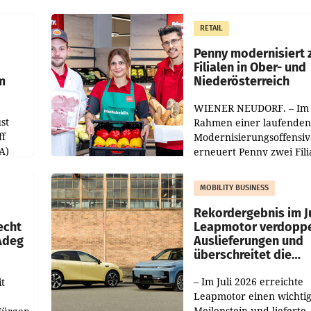
operativ wieder Gewinn
m Plus
gemacht und die
RETAIL
er
Markterwartung deutlic
übertroffen.
Penny modernisiert 
Filialen in Ober- und
m
Niederösterreich
WIENER NEUDORF. – Im
st
Rahmen einer laufenden
ff
Modernisierungsoffensiv
A)
erneuert Penny zwei Fili
Nieder- und Oberösterre
slauf-
Die beiden Standorte lie
MOBILITY BUSINESS
Haag sowie im rund
ilialen
Rekordergebnis im Ju
echt
Leapmotor verdoppe
 Adeg
Auslieferungen und
überschreitet die
100.000er-Marke
– Im Juli 2026 erreichte
t
Leapmotor einen wichti
Meilenstein und lieferte