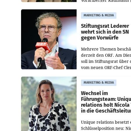
Vorarlberger Kaufmann 
Albrecht ist kartellrechtl
freigegeben: Die
MARKETING & MEDIA
Bundeswettbewerbsbeh
und der Bundeskartellan
Stiftungsrat Lederer
wehrt sich in den SN
gegen Vorwürfe
Mehrere Themen beschä
derzeit den ORF. Am Die
soll im Stiftungsrat über 
vom neuen ORF-Chef Cl
Pig vorgeschlagenen
Besetzungen für die
MARKETING & MEDIA
Direktionen abgestimmt
werden.
Wechsel im
Führungsteam: Uniq
relations holt Nicola 
in die Geschäftsleit
Unique relations besetzt 
Schlüsselposition neu: Ni