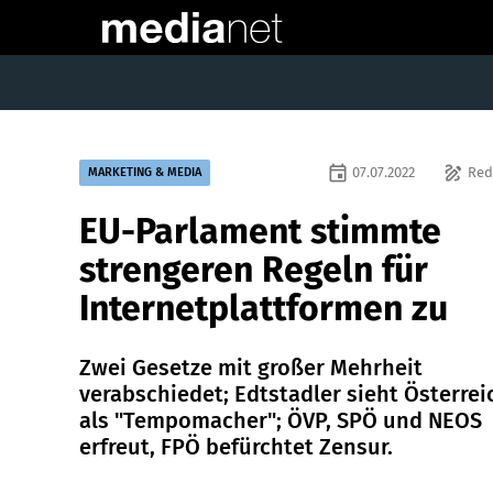
event
draw
07.07.2022
Red
MARKETING & MEDIA
EU-Parlament stimmte
strengeren Regeln für
Internetplattformen zu
Zwei Gesetze mit großer Mehrheit
verabschiedet; Edtstadler sieht Österrei
als "Tempomacher"; ÖVP, SPÖ und NEOS
erfreut, FPÖ befürchtet Zensur.