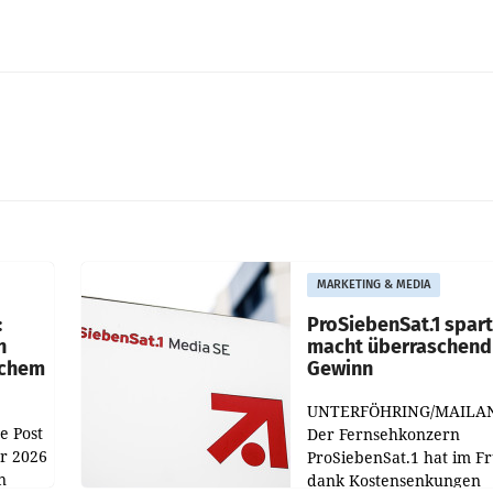
MARKETING & MEDIA
:
ProSiebenSat.1 spar
n
macht überraschend 
achem
Gewinn
UNTERFÖHRING/MAILA
e Post
Der Fernsehkonzern
hr 2026
ProSiebenSat.1 hat im F
n
dank Kostensenkungen