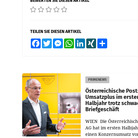
BEWERTEN SIE DIESEN ARTIKEL
TEILEN SIE DIESEN ARTIKEL
Facebook
Twitter
Messenger
WhatsApp
LinkedIn
XING
Teilen
PRIMENEWS
Österreichische Post
Umsatzplus im erste
Halbjahr trotz schw
Briefgeschäft
WIEN Die Österreichisch
AG hat im ersten Halbja
einen Konzernumsatz vo