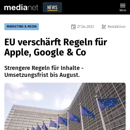
menu
NEWS
Menü
event
draw
27.04.2023
Redaktion
MARKETING & MEDIA
EU verschärft Regeln für
Apple, Google & Co
Strengere Regeln für Inhalte -
Umsetzungsfrist bis August.