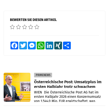
BEWERTEN SIE DIESEN ARTIKEL
Facebook
Twitter
Messenger
WhatsApp
LinkedIn
XING
Teilen
PRIMENEWS
Österreichische Post: Umsatzplus im
ersten Halbjahr trotz schwachem
Briefgeschäft
WIEN Die Österreichische Post AG hat im
ersten Halbjahr 2026 einen Konzernumsatz
von 1.544,0 Mio. EUR erwirtschaftet, was
einem Plus von 3,8 Prozent gegenüber dem