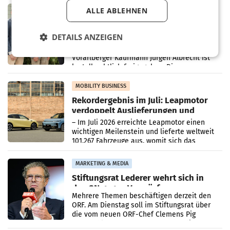
in Haag sowie im rund
RETAIL
ALLE ABLEHNEN
Alles bereit für den Wechsel: Jürgen
Albrecht setzt ab 1.1.2027 auf Adeg
DETAILS ANZEIGEN
WIENER NEUDORF. – Die geplante
Zusammenarbeit zwischen Adeg und dem
Vorarlberger Kaufmann Jürgen Albrecht ist
kartellrechtlich freigegeben: Die
Bundeswettbewerbsbehörde und der
Bundeskartellanwalt
MOBILITY BUSINESS
Rekordergebnis im Juli: Leapmotor
verdoppelt Auslieferungen und
überschreitet die 100.000er-Marke
– Im Juli 2026 erreichte Leapmotor einen
wichtigen Meilenstein und lieferte weltweit
101.267 Fahrzeuge aus, womit sich das
Ergebnis gegenüber Juli 2025 mehr als
verdoppelte (+102
MARKETING & MEDIA
Stiftungsrat Lederer wehrt sich in
den SN gegen Vorwürfe
Mehrere Themen beschäftigen derzeit den
ORF. Am Dienstag soll im Stiftungsrat über
die vom neuen ORF-Chef Clemens Pig
vorgeschlagenen Besetzungen für die