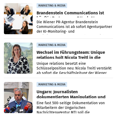
Direktionen abgestimmt werden.
MARKETING & MEDIA
Brandenstein Communications ist
künftig Partner von OtterlyAI
Die Wiener PR-Agentur Brandenstein
Communications ist ab sofort Agenturpartner
der KI-Monitoring- und
Optimierungsplattform OtterlyAI. Damit baut
die Agentur ihr Leistungsportfolio
MARKETING & MEDIA
Wechsel im Führungsteam: Unique
relations holt Nicola Treitl in die
Geschäftsleitung
Unique relations besetzt eine
Schlüsselposition neu: Nicola Treitl verstärkt
ab sofort die Geschäftsleitung der Wiener
PR-Agentur an der Seite von Josef Kalina und
Anna Kalina-Mahr.
MARKETING & MEDIA
Ungarn: Journalisten
dokumentierten Manipulation und
Zensur
Eine fast 500-seitige Dokumentation von
Mitarbeitern der Ungarischen
Nachrichtenagentur MTI soll die