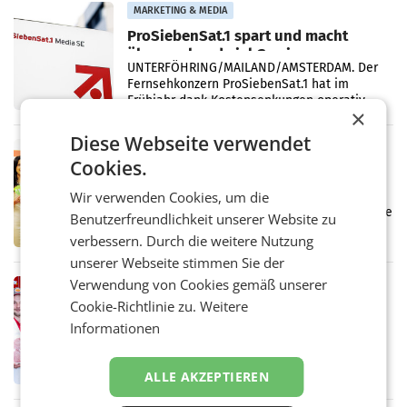
Vergleichszeitraum
MARKETING & MEDIA
ProSiebenSat.1 spart und macht
überraschend viel Gewinn
UNTERFÖHRING/MAILAND/AMSTERDAM. Der
Fernsehkonzern ProSiebenSat.1 hat im
Frühjahr dank Kostensenkungen operativ
×
wieder Gewinn gemacht und die
Markterwartung deutlich übertroffen.
Diese Webseite verwendet
RETAIL
Cookies.
Eine Bühne für Zirkularität: ARA und
Müller informieren am POS über
Wir verwenden Cookies, um die
Kreislauffähigkeit
Über den gesamten August hinweg rücken die
Benutzerfreundlichkeit unserer Website zu
Altstoff Recycling Austria AG (ARA) und der
verbessern. Durch die weitere Nutzung
Handelskonzern Müller die Initiative
„Kreislauf-Helden“ in allen österreichischen
unserer Webseite stimmen Sie der
Müller-Filialen
Verwendung von Cookies gemäß unserer
RETAIL
Cookie-Richtlinie zu.
Weitere
Penny modernisiert zwei Filialen in
Informationen
Ober- und Niederösterreich
WIENER NEUDORF. – Im Rahmen einer
laufenden Modernisierungsoffensive
erneuert Penny zwei Filialen in Nieder- und
ALLE AKZEPTIEREN
Oberösterreich. Die beiden Standorte liegen