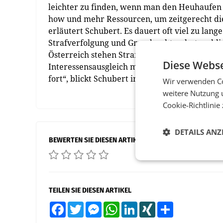
leichter zu finden, wenn man den Heuhaufen
how und mehr Ressourcen, um zeitgerecht di
erläutert Schubert. Es dauert oft viel zu lan
Strafverfolgung und Grundrechteschutz schli
Österreich stehen Strafverfolgungsbehörden 
Diese Webse
Interessensausgleich mit Internet Service Pr
fort“, blickt Schubert in die Zukunft. (red)
Wir verwenden Co
weitere Nutzung 
Cookie-Richtlinie
DETAILS ANZ
BEWERTEN SIE DIESEN ARTIKEL
TEILEN SIE DIESEN ARTIKEL
Facebook
Twitter
Messenger
WhatsApp
LinkedIn
XING
Teilen