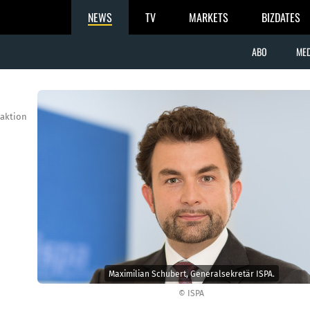
NEWS
TV
MARKETS
BIZDATES
ABO
MED
aktion
Maximilian Schubert, Generalsekretär ISPA.
© ISPA