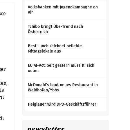
Volksbanken mit Jugendkampagne on
Air
ose
Tchibo bringt Ube-Trend nach
Österreich
Best Lunch zeichnet beliebte
Mittagslokale aus
EU AI-Act: Seit gestern muss KI sich
ser
outen
fen,
McDonald’s baut neues Restaurant in
ie
Waidhofen/Ybbs
rn
Heiglauer wird DPD-Geschäftsführer
ch
newsletter