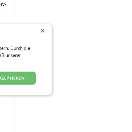
ow-
,
×
und
sern. Durch die
äß unserer
KZEPTIEREN