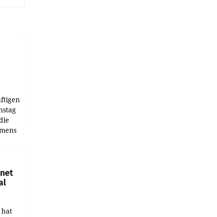
ftigen
nstag
die
emens
hnet
al
 hat