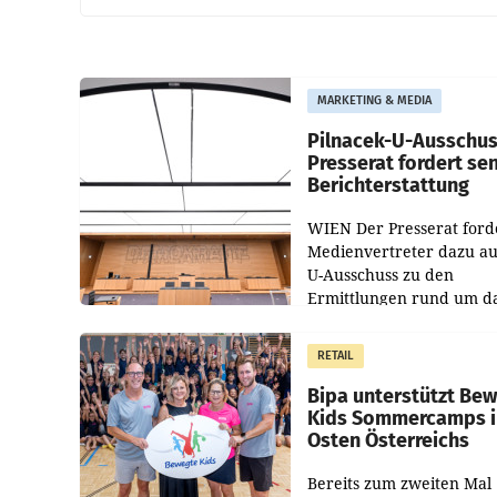
MARKETING & MEDIA
Pilnacek-U-Ausschus
Presserat fordert se
Berichterstattung
WIEN Der Presserat ford
Medienvertreter dazu au
U-Ausschuss zu den
Ermittlungen rund um d
Ableben des Ex-Sektions
im Justizministerium, Chr
RETAIL
Pilnacek, auf sensible
Bipa unterstützt Be
Kids Sommercamps 
Osten Österreichs
Bereits zum zweiten Mal