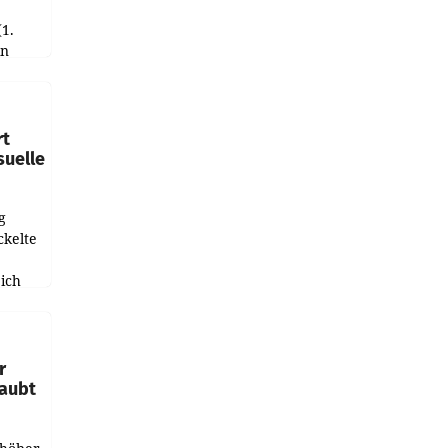
(1.
in
haftet.
leich
rt
suelle
g
ckelte
ich
e
r
laubt