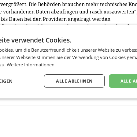
 vergrößert. Die Behörden brauchen mehr technisches Kn
e vorhandenen Daten abzufragen und rasch auszuwerten“
ge bis Daten bei den Providern angefragt werden.
eßen einander nicht aus, sondern ergänzen einander. „In
seit über zwanzig Jahren im vertrauensvollen Austausch 
ite verwendet Cookies.
ovidern. Diese Zusammenarbeit setzen wir auch in Zukunft
okies, um die Benutzerfreundlichkeit unserer Website zu verbes
unserer Webseite stimmen Sie der Verwendung von Cookies gem
 zu.
Weitere Informationen
EIGEN
ALLE ABLEHNEN
ALLE A