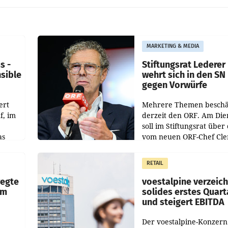
MARKETING & MEDIA
s -
Stiftungsrat Lederer
nsible
wehrt sich in den SN
gegen Vorwürfe
ert
Mehrere Themen beschä
f, im
derzeit den ORF. Am Die
soll im Stiftungsrat über 
as
vom neuen ORF-Chef Cl
chefs
Pig vorgeschlagenen
istian
Besetzungen für die
RETAIL
Direktionen abgestimmt
werden.
wegte
voestalpine verzeic
im
solides erstes Quart
und steigert EBITDA
Der voestalpine-Konzern