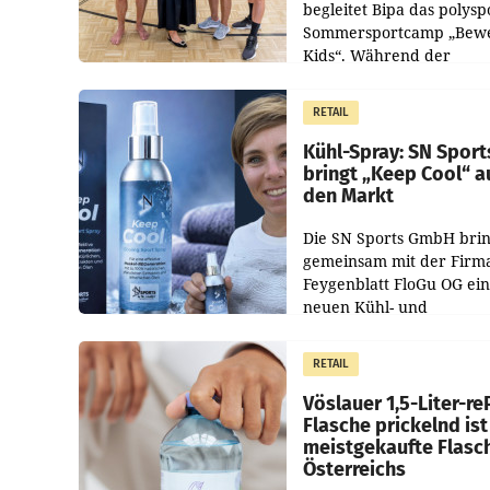
begleitet Bipa das polysp
Sommersportcamp „Bew
Kids“. Während der
Campwochen in den Mon
Juli und August versorgt
RETAIL
Unternehmen Kinder so
Kühl-Spray: SN Sport
bringt „Keep Cool“ a
den Markt
Die SN Sports GmbH brin
gemeinsam mit der Firm
Feygenblatt FloGu OG ei
neuen Kühl- und
Regenerations-Spray auf
Markt. Das Produkt nam
RETAIL
„Keep Cool“ ist zu 100 Pr
Vöslauer 1,5-Liter-re
Flasche prickelnd ist
meistgekaufte Flasc
Österreichs