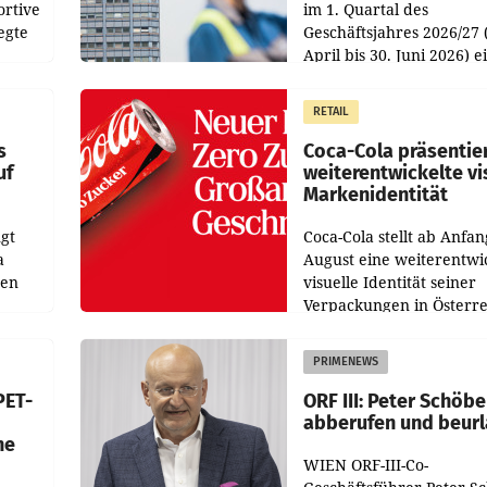
ortive
im 1. Quartal des
egte
Geschäftsjahres 2026/27 
April bis 30. Juni 2026) e
aten
solides Ergebnis erwirtsc
 das
Der Umsatz stieg im Verg
RETAIL
wie
zur Vorjahresperiode
s
Coca-Cola präsentie
uf
weiterentwickelte vi
Markenidentität
gt
Coca-Cola stellt ab Anfan
a
August eine weiterentwi
nen
visuelle Identität seiner
Verpackungen in Österre
 den
vor. Im Mittelpunkt des
ens
Redesigns stehen zentral
PRIMENEWS
ozent
Gestaltungselemente
PET-
ORF III: Peter Schöbe
abberufen und beur
he
WIEN ORF-III-Co-