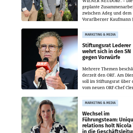
WIENER NEUDORF. – Die
geplante Zusammenarbei
zwischen Adeg und dem
Vorarlberger Kaufmann 
Albrecht ist kartellrechtl
freigegeben: Die
MARKETING & MEDIA
Bundeswettbewerbsbeh
und der Bundeskartellan
Stiftungsrat Lederer
wehrt sich in den SN
gegen Vorwürfe
Mehrere Themen beschä
derzeit den ORF. Am Die
soll im Stiftungsrat über 
vom neuen ORF-Chef Cl
Pig vorgeschlagenen
Besetzungen für die
MARKETING & MEDIA
Direktionen abgestimmt
werden.
Wechsel im
Führungsteam: Uniq
relations holt Nicola 
in die Geschäftsleit