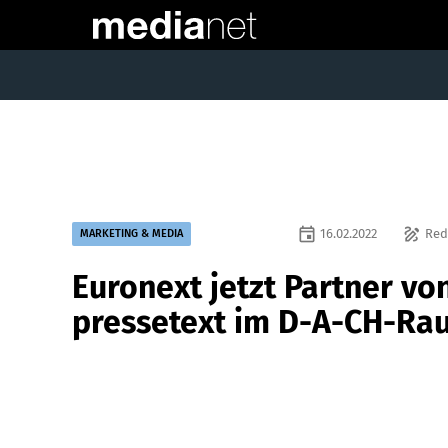
event
draw
16.02.2022
Red
MARKETING & MEDIA
Euronext jetzt Partner vo
pressetext im D-A-CH-Ra