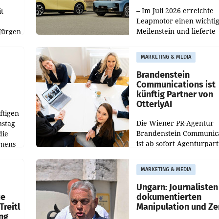
100.000er-Marke
– Im Juli 2026 erreichte
t
Leapmotor einen wichti
Meilenstein und lieferte
Jürgen
weltweit 101.267 Fahrze
ich
aus, womit sich das Erge
MARKETING & MEDIA
gegenüber Juli 2025 meh
örde
verdoppelte (+102
walt
Brandenstein
Communications ist
künftig Partner von
OtterlyAI
ftigen
Die Wiener PR-Agentur
nstag
Brandenstein Communica
die
ist ab sofort Agenturpar
emens
der KI-Monitoring- und
Optimierungsplattform
MARKETING & MEDIA
OtterlyAI. Damit baut di
Agentur ihr Leistungspor
Ungarn: Journalisten
ue
dokumentierten
Treitl
Manipulation und Ze
ung