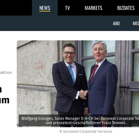
NEWS
TV
MARKETS
BIZDATES
ABO
MED
aktion
n
um
Wolfgang Güssgen, Sales Manager D-A-CH bei Euronext Corporate Se
und pressetext-Geschäftsführer Franz Temmel.
© Euronext Corporate Services