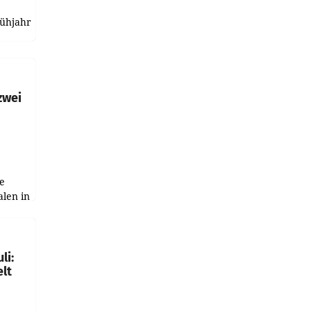
rühjahr
h
zwei
e
alen in
ich.
gen in
li:
lt