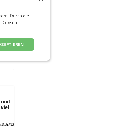
sern. Durch die
äß unserer
KZEPTIEREN
t und
viel
ND/AMSTERDAM.