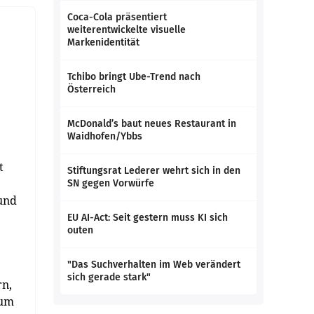
Coca-Cola präsentiert
weiterentwickelte visuelle
Markenidentität
Tchibo bringt Ube-Trend nach
Österreich
McDonald’s baut neues Restaurant in
Waidhofen/Ybbs
t
Stiftungsrat Lederer wehrt sich in den
SN gegen Vorwürfe
 und
EU AI-Act: Seit gestern muss KI sich
outen
"Das Suchverhalten im Web verändert
sich gerade stark"
rn,
Zum