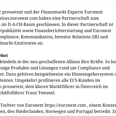
pressetext und der Finanzmarkt-Experte Euronext
rvices.euronext.com haben eine Partnerschaft zum
im D-A-CH-Raum geschlossen. In dieser Partnerschaft ist
chtpublizität sowie Finanzberichterstattung und Euronext
ompliance, Kommunikation, Investor Relations (IR) und
lmarkt-Emittenten an.
ebot
bündeln in der neu geschaffenen Allianz ihre Kräfte. So ha
klassige Produkte und Lösungen rund um Compliance und
ebot. Dazu gehören beispielsweise ein Hinweisgebersystem
ttenten. Umgekehrt profitieren alle ECS-Kunden im
 pressetext, dem klaren Marktführer in Österreich im
eschäftsführer Franz Temmel.
 Tochter von Euronext https://euronext.com , einem Konze
alien, den Niederlanden, Norwegen und Portugal betreibt. 