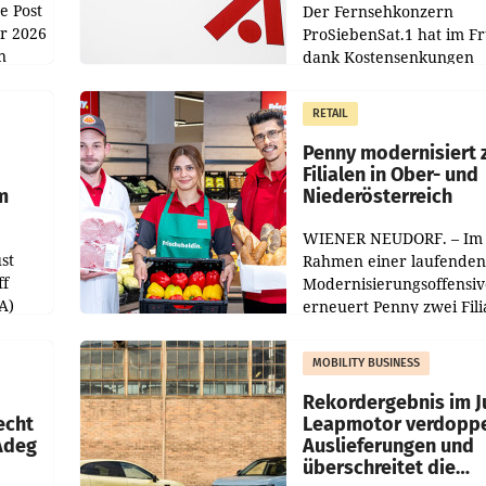
e Post
Der Fernsehkonzern
hr 2026
ProSiebenSat.1 hat im F
n
dank Kostensenkungen
operativ wieder Gewinn
m Plus
gemacht und die
RETAIL
er
Markterwartung deutlic
übertroffen.
Penny modernisiert 
Filialen in Ober- und
m
Niederösterreich
WIENER NEUDORF. – Im
st
Rahmen einer laufenden
ff
Modernisierungsoffensiv
A)
erneuert Penny zwei Fili
Nieder- und Oberösterre
slauf-
Die beiden Standorte lie
MOBILITY BUSINESS
Haag sowie im rund
ilialen
Rekordergebnis im Ju
echt
Leapmotor verdoppe
 Adeg
Auslieferungen und
überschreitet die