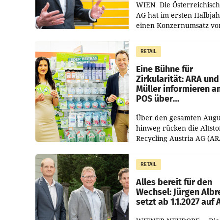
WIEN Die Österreichisch
AG hat im ersten Halbja
einen Konzernumsatz vo
1.544,0 Mio. EUR
erwirtschaftet, was eine
RETAIL
von 3,8 Prozent gegenüb
dem Vergleichszeitraum
Eine Bühne für
Zirkularität: ARA und
Müller informieren a
POS über
Kreislauffähigkeit
Über den gesamten Augu
hinweg rücken die Altsto
Recycling Austria AG (AR
und der Handelskonzern
Müller die Initiative „Krei
RETAIL
Helden“ in allen
österreichischen Müller-F
Alles bereit für den
Wechsel: Jürgen Albr
setzt ab 1.1.2027 auf