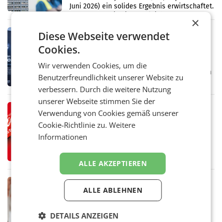
Juni 2026) ein solides Ergebnis erwirtschaftet.
Der Umsatz stieg im Vergleich zur
×
Vorjahresperiode
RETAIL
Diese Webseite verwendet
Kühl-Spray: SN Sports bringt „Keep
Cookies.
Cool“ auf den Markt
Die SN Sports GmbH bringt gemeinsam mit
Wir verwenden Cookies, um die
der Firma Feygenblatt FloGu OG einen neuen
Benutzerfreundlichkeit unserer Website zu
Kühl- und Regenerations-Spray auf den
verbessern. Durch die weitere Nutzung
Markt. Das Produkt namens „Keep Cool“ ist zu
100 Prozent
unserer Webseite stimmen Sie der
RETAIL
Verwendung von Cookies gemäß unserer
Coca-Cola präsentiert
Cookie-Richtlinie zu.
Weitere
weiterentwickelte visuelle
Informationen
Markenidentität
Coca-Cola stellt ab Anfang August eine
weiterentwickelte visuelle Identität seiner
Verpackungen in Österreich vor. Im
ALLE AKZEPTIEREN
Mittelpunkt des Redesigns stehen zentrale
Gestaltungselemente
RETAIL
ALLE ABLEHNEN
Vöslauer 1,5-Liter-rePET-Flasche
prickelnd ist meistgekaufte Flasche
Österreichs
DETAILS ANZEIGEN
BAD VÖSLAU. Die anhaltend hohen