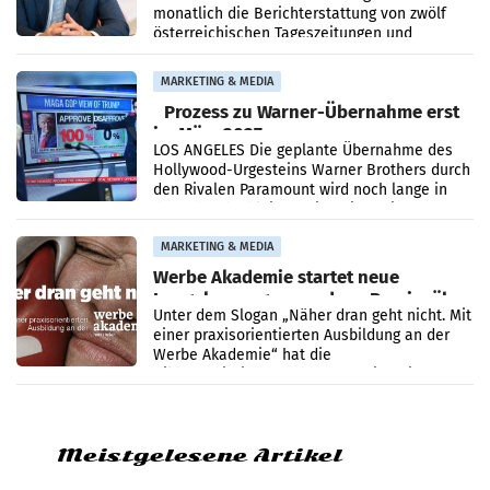
monatlich die Berichterstattung von zwölf
österreichischen Tageszeitungen und
analysiert, welche Politikerinnen und
Politiker Österreichs die
MARKETING & MEDIA
Prozess zu Warner-Übernahme erst
im März 2027
LOS ANGELES Die geplante Übernahme des
Hollywood-Urgesteins Warner Brothers durch
den Rivalen Paramount wird noch lange in
der Schwebe bleiben. Eine Richterin setzte
den Prozess zu
MARKETING & MEDIA
Werbe Akademie startet neue
Imagekampagne rund um Praxisnähe
Unter dem Slogan „Näher dran geht nicht. Mit
einer praxisorientierten Ausbildung an der
Werbe Akademie“ hat die
Bildungseinrichtung des WIFI Wien eine neue
Imagekampagne gestartet.
Meistgelesene Artikel