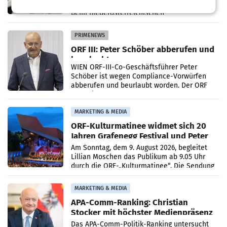
Sommertemperaturen im Juni und Juli haben
beim niederösterreichischen
Getränkehersteller Vöslauer zu deutlichen
Absatzzuwächsen geführt. Während
PRIMENEWS
ORF III: Peter Schöber abberufen und
beurlaubt
WIEN ORF-III-Co-Geschäftsführer Peter
Schöber ist wegen Compliance-Vorwürfen
abberufen und beurlaubt worden. Der ORF
bestätigte gegenüber der APA entsprechende
Medienberichte.
MARKETING & MEDIA
ORF-Kulturmatinee widmet sich 20
Jahren Grafenegg Festival und Peter
Simonischek
Am Sonntag, dem 9. August 2026, begleitet
Lillian Moschen das Publikum ab 9.05 Uhr
durch die ORF-„Kulturmatinee“. Die Sendung
startet mit der Dokumentation „20 Jahre
Grafenegg
MARKETING & MEDIA
APA-Comm-Ranking: Christian
Stocker mit höchster Medienpräsenz
im Juli
Das APA-Comm-Politik-Ranking untersucht