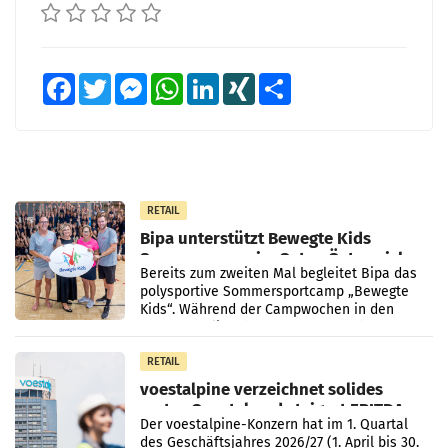
Facebook
Twitter
Messenger
WhatsApp
LinkedIn
XING
Teilen
RETAIL
Bipa unterstützt Bewegte Kids
Sommercamps im Osten Österreichs
Bereits zum zweiten Mal begleitet Bipa das
polysportive Sommersportcamp „Bewegte
Kids“. Während der Campwochen in den
Monaten Juli und August versorgt das
Unternehmen Kinder sowie
RETAIL
voestalpine verzeichnet solides
erstes Quartal und steigert EBITDA
Der voestalpine-Konzern hat im 1. Quartal
des Geschäftsjahres 2026/27 (1. April bis 30.