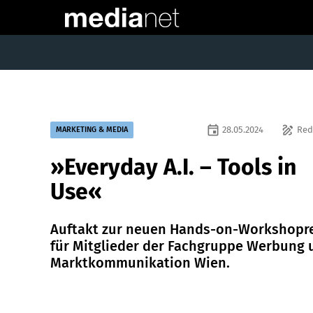
event
draw
28.05.2024
Red
MARKETING & MEDIA
»Everyday A.I. – Tools in
Use«
Auftakt zur neuen Hands-on-Workshopr
für Mitglieder der Fachgruppe Werbung 
Marktkommunikation Wien.