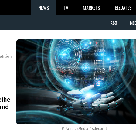
NEWS
TV
MARKETS
BIZDATES
ABO
MED
aktion
eihe
und
© PantherMedia / sdecoret