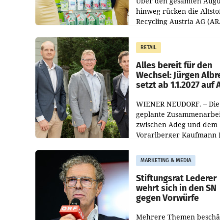
Über den gesamten Augu
hinweg rücken die Altsto
Recycling Austria AG (AR
und der Handelskonzern
Müller die Initiative „Krei
RETAIL
Helden“ in allen
österreichischen Müller-F
Alles bereit für den
Wechsel: Jürgen Albr
setzt ab 1.1.2027 auf
WIENER NEUDORF. – Die
geplante Zusammenarbei
zwischen Adeg und dem
Vorarlberger Kaufmann 
Albrecht ist kartellrechtl
freigegeben: Die
MARKETING & MEDIA
Bundeswettbewerbsbeh
und der Bundeskartellan
Stiftungsrat Lederer
wehrt sich in den SN
gegen Vorwürfe
Mehrere Themen beschä