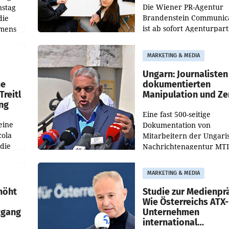
Die Wiener PR-Agentur
nstag
Brandenstein Communica
die
ist ab sofort Agenturpar
emens
der KI-Monitoring- und
Optimierungsplattform
MARKETING & MEDIA
OtterlyAI. Damit baut di
Agentur ihr Leistungspor
Ungarn: Journalisten
ue
dokumentierten
Treitl
Manipulation und Ze
ung
Eine fast 500-seitige
eine
Dokumentation von
cola
Mitarbeitern der Ungari
 die
Nachrichtenagentur MTI 
ener
die systematische Nachri
von
Manipulation und Zensur
MARKETING & MEDIA
lina-
der Agentur während de
höht
Studie zur Medienpr
Wie Österreichs ATX-
kgang
Unternehmen
international