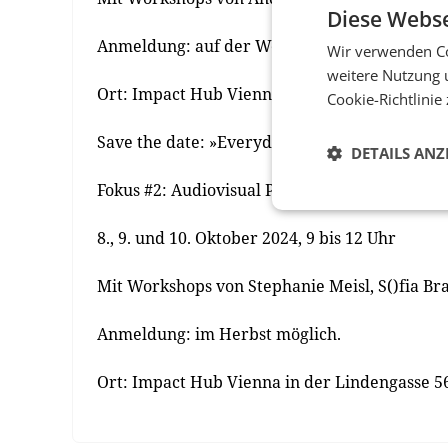
Diese Webse
Anmeldung: auf der Website der FG Werbung
Wir verwenden Co
weitere Nutzung 
Ort: Impact Hub Vienna in der Lindengasse 5
Cookie-Richtlinie
Save the date: »Everyday A.I. – Tools in Use«
DETAILS ANZ
Fokus #2: Audiovisual Production
8., 9. und 10. Oktober 2024, 9 bis 12 Uhr
Mit Workshops von Stephanie Meisl, S()fia Br
Anmeldung: im Herbst möglich.
Ort: Impact Hub Vienna in der Lindengasse 5