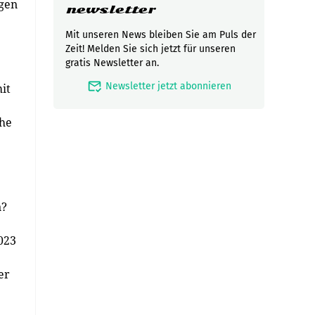
ngen
newsletter
Mit unseren News bleiben Sie am Puls der
Zeit! Melden Sie sich jetzt für unseren
gratis Newsletter an.
mark_email_read
Newsletter jetzt abonnieren
it
ihe
n?
023
er