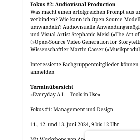
Fokus #2: Audiovisual Production
Was macht einen erfolgreichen Prompt aus und
verbinden? Wie kann ich Open-Source-Modelle
umwandeln? Audiovisuelle Anwendungsmöglich
und Visual Artist Stephanie Meisl (»The Art o
(»Open-Source Video Generation for Storytell
Wissenschaftler Martin Gasser (»Musikprodukti
Interessierte Fachgruppenmitglieder können
anmelden.
Terminübersicht
»Everyday A.I. – Tools in Use«
Fokus #1: Management und Design
11., 12. und 13. Juni 2024, 9 bis 12 Uhr
Mit Workshops von Andreas Fraunberger, Cla