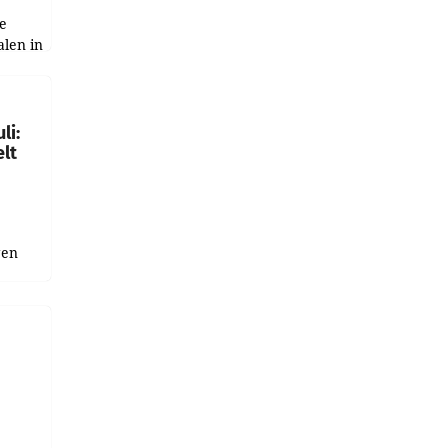
e
alen in
ich.
gen in
li:
lt
gen
uge
bnis
r als