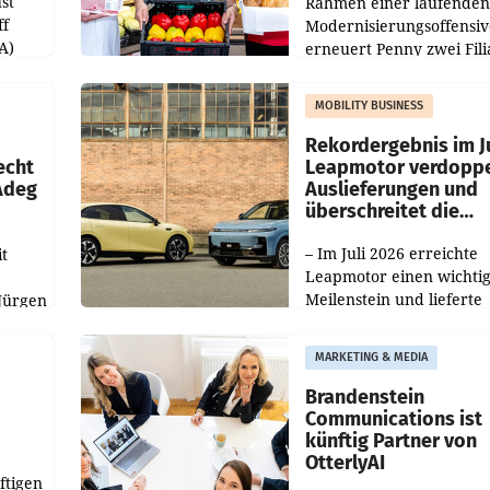
st
Rahmen einer laufenden
ff
Modernisierungsoffensiv
A)
erneuert Penny zwei Fili
Nieder- und Oberösterre
slauf-
Die beiden Standorte lie
MOBILITY BUSINESS
Haag sowie im rund
ilialen
Rekordergebnis im Ju
echt
Leapmotor verdoppe
 Adeg
Auslieferungen und
überschreitet die
100.000er-Marke
– Im Juli 2026 erreichte
t
Leapmotor einen wichti
Meilenstein und lieferte
Jürgen
weltweit 101.267 Fahrze
ich
aus, womit sich das Erge
MARKETING & MEDIA
gegenüber Juli 2025 meh
örde
verdoppelte (+102
walt
Brandenstein
Communications ist
künftig Partner von
OtterlyAI
ftigen