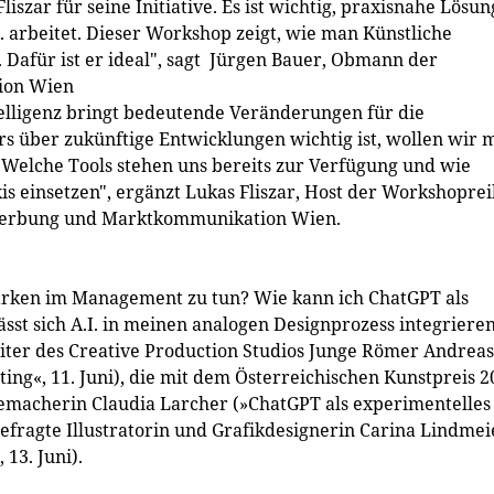
Fliszar für seine Initiative. Es ist wichtig, praxisnahe Lösu
. arbeitet. Dieser Workshop zeigt, wie man Künstliche
 Dafür ist er ideal", sagt Jürgen Bauer, Obmann der
ion Wien
telligenz bringt bedeutende Veränderungen für die
rs über zukünftige Entwicklungen wichtig ist, wollen wir m
: Welche Tools stehen uns bereits zur Verfügung und wie
xis einsetzen", ergänzt Lukas Fliszar, Host der Workshopre
 Werbung und Marktkommunikation Wien.
tärken im Management zu tun? Wie kann ich ChatGPT als
st sich A.I. in meinen analogen Designprozess integriere
ter des Creative Production Studios Junge Römer Andreas
ng«, 11. Juni), die mit dem Österreichischen Kunstpreis 2
emacherin Claudia Larcher (»ChatGPT als experimentelles
gefragte Illustratorin und Grafikdesignerin Carina Lindmei
 13. Juni).