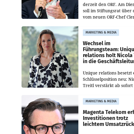
derzeit den ORF. Am Die
soll im Stiftungsrat über 
vom neuen ORF-Chef Cl
Pig vorgeschlagenen
Besetzungen für die
MARKETING & MEDIA
Direktionen abgestimmt
werden.
Wechsel im
Führungsteam: Uniq
relations holt Nicola 
in die Geschäftsleit
Unique relations besetzt 
Schlüsselposition neu: Ni
Treitl verstärkt ab sofort
Geschäftsleitung der Wi
PR-Agentur an der Seite 
MARKETING & MEDIA
Josef Kalina und Anna Ka
Mahr.
Magenta Telekom er
Investitionen trotz
leichtem Umsatzrüc