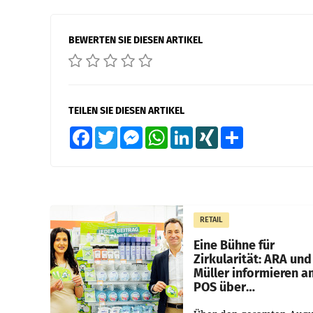
BEWERTEN SIE DIESEN ARTIKEL
TEILEN SIE DIESEN ARTIKEL
Facebook
Twitter
Messenger
WhatsApp
LinkedIn
XING
Teilen
RETAIL
Eine Bühne für
Zirkularität: ARA und
Müller informieren a
POS über
Kreislauffähigkeit