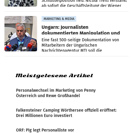
Schlüsselposition neu: Nicola Treitl verstärkt
ab sofort die Geschäftsleitung der Wiener
PR-Agentur an der Seite von Josef Kalina und
Anna Kalina-Mahr.
MARKETING & MEDIA
Ungarn: Journalisten
dokumentierten Manipulation und
Zensur
Eine fast 500-seitige Dokumentation von
Mitarbeitern der Ungarischen
Nachrichtenagentur MTI soll die
systematische Nachrichten-Manipulation und
Zensur bei der Agentur während der Zeit
Meistgelesene Artikel
Personalwechsel im Marketing von Penny
Österreich und Rewe Großhandel
Falkensteiner Camping Wörthersee offiziell eröffnet:
Drei Millionen Euro investiert
ORF: Pig legt Personalliste vor