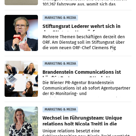
101.267 Fahrzeuge aus, womit sich das
Ergebnis gegenüber Juli 2025 mehr als
verdoppelte (+102
MARKETING & MEDIA
Stiftungsrat Lederer wehrt sich in
den SN gegen Vorwürfe
Mehrere Themen beschäftigen derzeit den
ORF. Am Dienstag soll im Stiftungsrat über
die vom neuen ORF-Chef Clemens Pig
vorgeschlagenen Besetzungen für die
Direktionen abgestimmt werden.
MARKETING & MEDIA
Brandenstein Communications ist
künftig Partner von OtterlyAI
Die Wiener PR-Agentur Brandenstein
Communications ist ab sofort Agenturpartner
der KI-Monitoring- und
Optimierungsplattform OtterlyAI. Damit baut
die Agentur ihr Leistungsportfolio
MARKETING & MEDIA
Wechsel im Führungsteam: Unique
relations holt Nicola Treitl in die
Geschäftsleitung
Unique relations besetzt eine