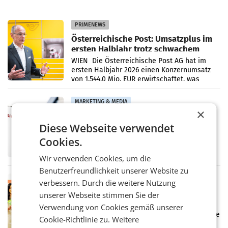
PRIMENEWS
Österreichische Post: Umsatzplus im
ersten Halbjahr trotz schwachem
Briefgeschäft
WIEN Die Österreichische Post AG hat im
ersten Halbjahr 2026 einen Konzernumsatz
von 1.544,0 Mio. EUR erwirtschaftet, was
einem Plus von 3,8 Prozent gegenüber dem
Vergleichszeitraum
MARKETING & MEDIA
×
ProSiebenSat.1 spart und macht
überraschend viel Gewinn
Diese Webseite verwendet
UNTERFÖHRING/MAILAND/AMSTERDAM. Der
Cookies.
Fernsehkonzern ProSiebenSat.1 hat im
Frühjahr dank Kostensenkungen operativ
Wir verwenden Cookies, um die
wieder Gewinn gemacht und die
Benutzerfreundlichkeit unserer Website zu
Markterwartung deutlich übertroffen.
RETAIL
verbessern. Durch die weitere Nutzung
Eine Bühne für Zirkularität: ARA und
unserer Webseite stimmen Sie der
Müller informieren am POS über
Verwendung von Cookies gemäß unserer
Kreislauffähigkeit
Über den gesamten August hinweg rücken die
Cookie-Richtlinie zu.
Weitere
Altstoff Recycling Austria AG (ARA) und der