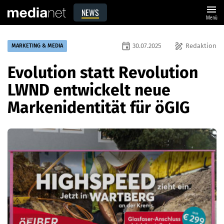
menu
NEWS
Menü
event
draw
30.07.2025
Redaktion
MARKETING & MEDIA
Evolution statt Revolution
LWND entwickelt neue
Markenidentität für öGIG