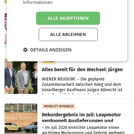
Informationen
Handelskonzern Müller die Initiative
„Kreislauf-Helden“ in allen österreichischen
Müller-Filialen
RETAIL
ALLE AKZEPTIEREN
Penny modernisiert zwei Filialen in
Ober- und Niederösterreich
ALLE ABLEHNEN
WIENER NEUDORF. – Im Rahmen einer
laufenden Modernisierungsoffensive
erneuert Penny zwei Filialen in Nieder- und
DETAILS ANZEIGEN
Oberösterreich. Die beiden Standorte liegen
in Haag sowie im rund
RETAIL
Alles bereit für den Wechsel: Jürgen
Albrecht setzt ab 1.1.2027 auf Adeg
WIENER NEUDORF. – Die geplante
Zusammenarbeit zwischen Adeg und dem
Vorarlberger Kaufmann Jürgen Albrecht ist
kartellrechtlich freigegeben: Die
Bundeswettbewerbsbehörde und der
Bundeskartellanwalt
MOBILITY BUSINESS
Rekordergebnis im Juli: Leapmotor
verdoppelt Auslieferungen und
überschreitet die 100.000er-Marke
– Im Juli 2026 erreichte Leapmotor einen
wichtigen Meilenstein und lieferte weltweit