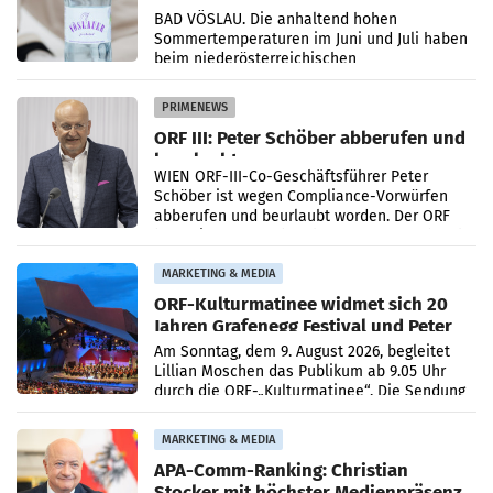
Österreichs
BAD VÖSLAU. Die anhaltend hohen
Sommertemperaturen im Juni und Juli haben
beim niederösterreichischen
Getränkehersteller Vöslauer zu deutlichen
Absatzzuwächsen geführt. Während
PRIMENEWS
ORF III: Peter Schöber abberufen und
beurlaubt
WIEN ORF-III-Co-Geschäftsführer Peter
Schöber ist wegen Compliance-Vorwürfen
abberufen und beurlaubt worden. Der ORF
bestätigte gegenüber der APA entsprechende
Medienberichte.
MARKETING & MEDIA
ORF-Kulturmatinee widmet sich 20
Jahren Grafenegg Festival und Peter
Simonischek
Am Sonntag, dem 9. August 2026, begleitet
Lillian Moschen das Publikum ab 9.05 Uhr
durch die ORF-„Kulturmatinee“. Die Sendung
startet mit der Dokumentation „20 Jahre
Grafenegg
MARKETING & MEDIA
APA-Comm-Ranking: Christian
Stocker mit höchster Medienpräsenz