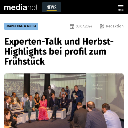
menu
NEWS
Menü
event
draw
03.07.2024
Redaktion
MARKETING & MEDIA
Experten-Talk und Herbst-
Highlights bei profil zum
Frühstück