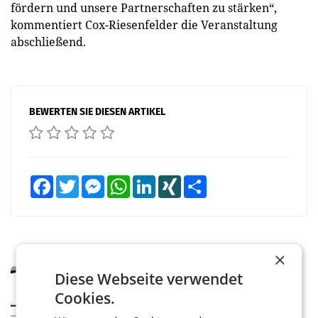
fördern und unsere Partnerschaften zu stärken“,
kommentiert Cox-Riesenfelder die Veranstaltung
abschließend.
BEWERTEN SIE DIESEN ARTIKEL
Facebook
Twitter
Messenger
WhatsApp
LinkedIn
XING
Teilen
×
MARKETING & MEDIA
Diese Webseite verwendet
Pilnacek-U-Ausschuss - Presserat
Cookies.
fordert sensible Berichterstattung
WIEN Der Presserat fordert Medienvertreter