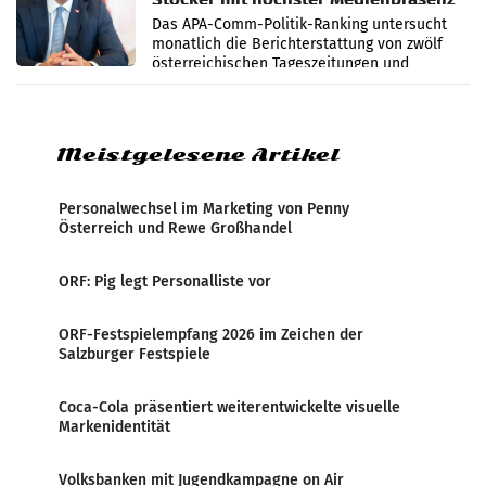
im Juli
Das APA-Comm-Politik-Ranking untersucht
monatlich die Berichterstattung von zwölf
österreichischen Tageszeitungen und
analysiert, welche Politikerinnen und
Politiker Österreichs die
Meistgelesene Artikel
Personalwechsel im Marketing von Penny
Österreich und Rewe Großhandel
ORF: Pig legt Personalliste vor
ORF-Festspielempfang 2026 im Zeichen der
Salzburger Festspiele
Coca-Cola präsentiert weiterentwickelte visuelle
Markenidentität
Volksbanken mit Jugendkampagne on Air