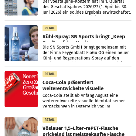
Der voestalpine-Konzern hat im 1. Quartal
des Geschäftsjahres 2026/27 (1. April bis 30.
Juni 2026) ein solides Ergebnis erwirtschaftet.
Der Umsatz stieg im Vergleich zur
Vorjahresperiode
RETAIL
Kühl-Spray: SN Sports bringt „Keep
Cool“ auf den Markt
Die SN Sports GmbH bringt gemeinsam mit
der Firma Feygenblatt FloGu OG einen neuen
Kühl- und Regenerations-Spray auf den
Markt. Das Produkt namens „Keep Cool“ ist zu
100 Prozent
RETAIL
Coca-Cola präsentiert
weiterentwickelte visuelle
Markenidentität
Coca-Cola stellt ab Anfang August eine
weiterentwickelte visuelle Identität seiner
Verpackungen in Österreich vor. Im
Mittelpunkt des Redesigns stehen zentrale
Gestaltungselemente
RETAIL
Vöslauer 1,5-Liter-rePET-Flasche
prickelnd ist meistgekaufte Flasche