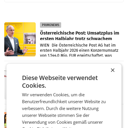
PRIMENEWS
Österreichische Post: Umsatzplus im
ersten Halbjahr trotz schwachem
Briefgeschäft
WIEN Die Österreichische Post AG hat im
ersten Halbjahr 2026 einen Konzernumsatz
von 1.544,0 Mio. EUR erwirtschaftet, was
einem Plus von 3,8 Prozent gegenüber dem
Vergleichszeitraum
×
MARKETING & MEDIA
ProSiebenSat.1 spart und macht
Diese Webseite verwendet
überraschend viel Gewinn
Cookies.
UNTERFÖHRING/MAILAND/AMSTERDAM. Der
Fernsehkonzern ProSiebenSat.1 hat im
Wir verwenden Cookies, um die
Frühjahr dank Kostensenkungen operativ
Benutzerfreundlichkeit unserer Website zu
wieder Gewinn gemacht und die
Markterwartung deutlich übertroffen.
verbessern. Durch die weitere Nutzung
RETAIL
unserer Webseite stimmen Sie der
Eine Bühne für Zirkularität: ARA und
Verwendung von Cookies gemäß unserer
Müller informieren am POS über