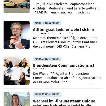
überschreitet die 100.000er-Marke
– Im Juli 2026 erreichte Leapmotor einen
wichtigen Meilenstein und lieferte weltweit
101.267 Fahrzeuge aus, womit sich das
Ergebnis gegenüber Juli 2025 mehr als
verdoppelte (+102
MARKETING & MEDIA
Stiftungsrat Lederer wehrt sich in
den SN gegen Vorwürfe
Mehrere Themen beschäftigen derzeit den
ORF. Am Dienstag soll im Stiftungsrat über
die vom neuen ORF-Chef Clemens Pig
vorgeschlagenen Besetzungen für die
Direktionen abgestimmt werden.
MARKETING & MEDIA
Brandenstein Communications ist
künftig Partner von OtterlyAI
Die Wiener PR-Agentur Brandenstein
Communications ist ab sofort Agenturpartner
der KI-Monitoring- und
Optimierungsplattform OtterlyAI. Damit baut
die Agentur ihr Leistungsportfolio
MARKETING & MEDIA
Wechsel im Führungsteam: Unique
relations holt Nicola Treitl in die