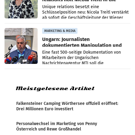
Geschäftsleitung
Unique relations besetzt eine
Schlüsselposition neu: Nicola Treitl verstärkt
ab sofort die Geschäftsleitung der Wiener
PR-Agentur an der Seite von Josef Kalina und
Anna Kalina-Mahr.
MARKETING & MEDIA
Ungarn: Journalisten
dokumentierten Manipulation und
Zensur
Eine fast 500-seitige Dokumentation von
Mitarbeitern der Ungarischen
Nachrichtenagentur MTI soll die
systematische Nachrichten-Manipulation und
Zensur bei der Agentur während der Zeit
Meistgelesene Artikel
Falkensteiner Camping Wörthersee offiziell eröffnet:
Drei Millionen Euro investiert
Personalwechsel im Marketing von Penny
Österreich und Rewe Großhandel