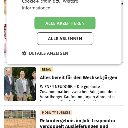
Cookie-Richtlinie zu.
Weitere
Kreislauffähigkeit
Über den gesamten August hinweg rücken die
Informationen
Altstoff Recycling Austria AG (ARA) und der
Handelskonzern Müller die Initiative
„Kreislauf-Helden“ in allen österreichischen
ALLE AKZEPTIEREN
Müller-Filialen
RETAIL
Penny modernisiert zwei Filialen in
ALLE ABLEHNEN
Ober- und Niederösterreich
WIENER NEUDORF. – Im Rahmen einer
laufenden Modernisierungsoffensive
DETAILS ANZEIGEN
erneuert Penny zwei Filialen in Nieder- und
Oberösterreich. Die beiden Standorte liegen
in Haag sowie im rund
RETAIL
Alles bereit für den Wechsel: Jürgen
Albrecht setzt ab 1.1.2027 auf Adeg
WIENER NEUDORF. – Die geplante
Zusammenarbeit zwischen Adeg und dem
Vorarlberger Kaufmann Jürgen Albrecht ist
kartellrechtlich freigegeben: Die
Bundeswettbewerbsbehörde und der
Bundeskartellanwalt
MOBILITY BUSINESS
Rekordergebnis im Juli: Leapmotor
verdoppelt Auslieferungen und