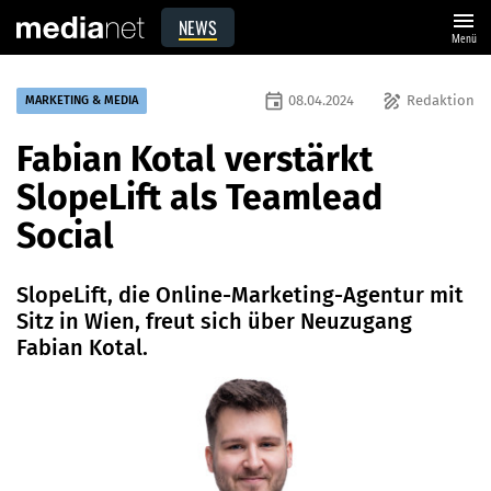
menu
NEWS
Menü
event
draw
08.04.2024
Redaktion
MARKETING & MEDIA
Fabian Kotal verstärkt
SlopeLift als Teamlead
Social
SlopeLift, die Online-Marketing-Agentur mit
Sitz in Wien, freut sich über Neuzugang
Fabian Kotal.