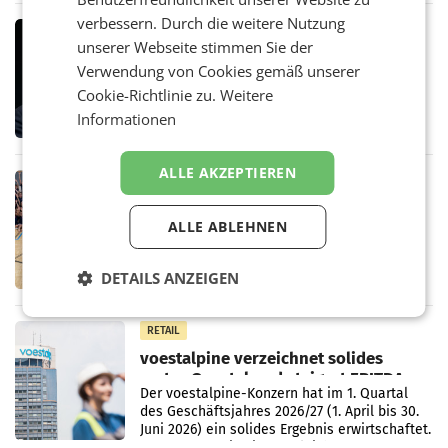
Pilnacek, auf sensible
verbessern. Durch die weitere Nutzung
MARKETING & MEDIA
unserer Webseite stimmen Sie der
Stiftungsrat Lederer wehrt sich in
Verwendung von Cookies gemäß unserer
den SN gegen Vorwürfe
Mehrere Themen beschäftigen derzeit den
Cookie-Richtlinie zu.
Weitere
ORF. Am Dienstag soll im Stiftungsrat über
Informationen
die vom neuen ORF-Chef Clemens Pig
vorgeschlagenen Besetzungen für die
Direktionen abgestimmt werden.
ALLE AKZEPTIEREN
RETAIL
Bipa unterstützt Bewegte Kids
ALLE ABLEHNEN
Sommercamps im Osten Österreichs
Bereits zum zweiten Mal begleitet Bipa das
polysportive Sommersportcamp „Bewegte
DETAILS ANZEIGEN
Kids“. Während der Campwochen in den
Monaten Juli und August versorgt das
Unternehmen Kinder sowie
RETAIL
voestalpine verzeichnet solides
erstes Quartal und steigert EBITDA
Der voestalpine-Konzern hat im 1. Quartal
des Geschäftsjahres 2026/27 (1. April bis 30.
Juni 2026) ein solides Ergebnis erwirtschaftet.
Der Umsatz stieg im Vergleich zur