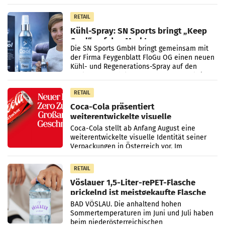
Vorjahresperiode
RETAIL
Kühl-Spray: SN Sports bringt „Keep
Cool“ auf den Markt
Die SN Sports GmbH bringt gemeinsam mit
der Firma Feygenblatt FloGu OG einen neuen
Kühl- und Regenerations-Spray auf den
Markt. Das Produkt namens „Keep Cool“ ist zu
100 Prozent
RETAIL
Coca-Cola präsentiert
weiterentwickelte visuelle
Markenidentität
Coca-Cola stellt ab Anfang August eine
weiterentwickelte visuelle Identität seiner
Verpackungen in Österreich vor. Im
Mittelpunkt des Redesigns stehen zentrale
Gestaltungselemente
RETAIL
Vöslauer 1,5-Liter-rePET-Flasche
prickelnd ist meistgekaufte Flasche
Österreichs
BAD VÖSLAU. Die anhaltend hohen
Sommertemperaturen im Juni und Juli haben
beim niederösterreichischen