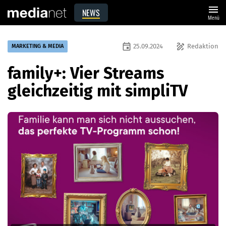
menu
NEWS
Menü
event
draw
25.09.2024
Redaktion
MARKETING & MEDIA
family+: Vier Streams
gleichzeitig mit simpliTV