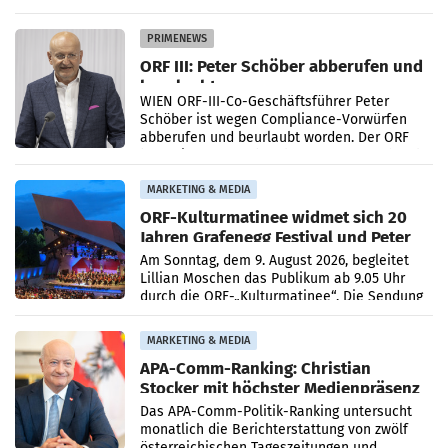
Getränkehersteller Vöslauer zu deutlichen
Absatzzuwächsen geführt. Während
PRIMENEWS
ORF III: Peter Schöber abberufen und
beurlaubt
WIEN ORF-III-Co-Geschäftsführer Peter
Schöber ist wegen Compliance-Vorwürfen
abberufen und beurlaubt worden. Der ORF
bestätigte gegenüber der APA entsprechende
Medienberichte.
MARKETING & MEDIA
ORF-Kulturmatinee widmet sich 20
Jahren Grafenegg Festival und Peter
Simonischek
Am Sonntag, dem 9. August 2026, begleitet
Lillian Moschen das Publikum ab 9.05 Uhr
durch die ORF-„Kulturmatinee“. Die Sendung
startet mit der Dokumentation „20 Jahre
Grafenegg
MARKETING & MEDIA
APA-Comm-Ranking: Christian
Stocker mit höchster Medienpräsenz
im Juli
Das APA-Comm-Politik-Ranking untersucht
monatlich die Berichterstattung von zwölf
österreichischen Tageszeitungen und