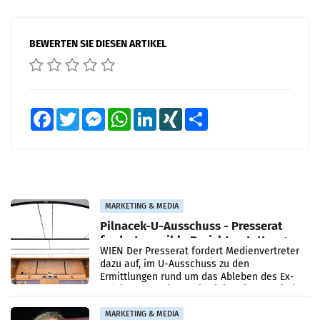
BEWERTEN SIE DIESEN ARTIKEL
Facebook
Twitter
Messenger
WhatsApp
LinkedIn
XING
Teilen
MARKETING & MEDIA
Pilnacek-U-Ausschuss - Presserat
fordert sensible Berichterstattung
WIEN Der Presserat fordert Medienvertreter
dazu auf, im U-Ausschuss zu den
Ermittlungen rund um das Ableben des Ex-
Sektionschefs im Justizministerium, Christian
Pilnacek, auf sensible
MARKETING & MEDIA