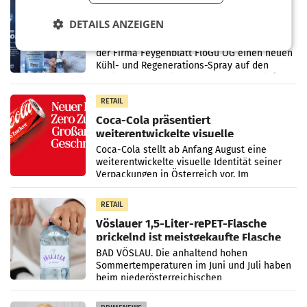
Kühl-Spray: SN Sports bringt „Keep
DETAILS ANZEIGEN
Cool“ auf den Markt
Die SN Sports GmbH bringt gemeinsam mit
der Firma Feygenblatt FloGu OG einen neuen
Kühl- und Regenerations-Spray auf den
Markt. Das Produkt namens „Keep Cool“ ist zu
100 Prozent
RETAIL
Coca-Cola präsentiert
weiterentwickelte visuelle
Markenidentität
Coca-Cola stellt ab Anfang August eine
weiterentwickelte visuelle Identität seiner
Verpackungen in Österreich vor. Im
Mittelpunkt des Redesigns stehen zentrale
Gestaltungselemente
RETAIL
Vöslauer 1,5-Liter-rePET-Flasche
prickelnd ist meistgekaufte Flasche
Österreichs
BAD VÖSLAU. Die anhaltend hohen
Sommertemperaturen im Juni und Juli haben
beim niederösterreichischen
Getränkehersteller Vöslauer zu deutlichen
Absatzzuwächsen geführt. Während