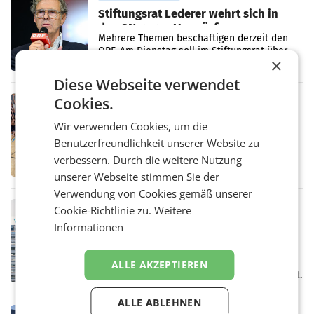
Stiftungsrat Lederer wehrt sich in
den SN gegen Vorwürfe
Mehrere Themen beschäftigen derzeit den
ORF. Am Dienstag soll im Stiftungsrat über
×
die vom neuen ORF-Chef Clemens Pig
vorgeschlagenen Besetzungen für die
Diese Webseite verwendet
Direktionen abgestimmt werden.
Cookies.
RETAIL
Bipa unterstützt Bewegte Kids
Wir verwenden Cookies, um die
Sommercamps im Osten Österreichs
Benutzerfreundlichkeit unserer Website zu
Bereits zum zweiten Mal begleitet Bipa das
polysportive Sommersportcamp „Bewegte
verbessern. Durch die weitere Nutzung
Kids“. Während der Campwochen in den
unserer Webseite stimmen Sie der
Monaten Juli und August versorgt das
Verwendung von Cookies gemäß unserer
Unternehmen Kinder sowie
RETAIL
Cookie-Richtlinie zu.
Weitere
voestalpine verzeichnet solides
Informationen
erstes Quartal und steigert EBITDA
Der voestalpine-Konzern hat im 1. Quartal
des Geschäftsjahres 2026/27 (1. April bis 30.
ALLE AKZEPTIEREN
Juni 2026) ein solides Ergebnis erwirtschaftet.
Der Umsatz stieg im Vergleich zur
Vorjahresperiode
ALLE ABLEHNEN
RETAIL