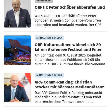
PRIMENEWS
ORF III: Peter Schöber abberufen und
beurlaubt
WIEN ORF-III-Co-Geschäftsführer Peter
Schöber ist wegen Compliance-Vorwürfen
abberufen und beurlaubt worden. Der ORF
bestätigte gegenüber der APA entsprechende
Medienberichte.
MARKETING & MEDIA
ORF-Kulturmatinee widmet sich 20
Jahren Grafenegg Festival und Peter
Simonischek
Am Sonntag, dem 9. August 2026, begleitet
Lillian Moschen das Publikum ab 9.05 Uhr
durch die ORF-„Kulturmatinee“. Die Sendung
startet mit der Dokumentation „20 Jahre
Grafenegg
MARKETING & MEDIA
APA-Comm-Ranking: Christian
Stocker mit höchster Medienpräsenz
im Juli
Das APA-Comm-Politik-Ranking untersucht
monatlich die Berichterstattung von zwölf
österreichischen Tageszeitungen und
analysiert, welche Politikerinnen und
Politiker Österreichs die