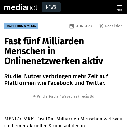
menu
NEWS
Menü
event
draw
26.07.2023
Redaktion
MARKETING & MEDIA
Fast fünf Milliarden
Menschen in
Onlinenetzwerken aktiv
Studie: Nutzer verbringen mehr Zeit auf
Plattformen wie Facebook und Twitter.
© PantherMedia / Wavebreakmedia ltd
MENLO PARK. Fast fünf Milliarden Menschen weltweit
sind einer aktuellen Studie zufolge in