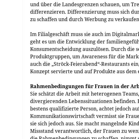
und über die Landesgrenzen schauen, um Tre
differenzieren. Differenzierung muss sich d
zu schaffen und durch Werbung zu verkaufen“
Im Filialgeschäft muss sie auch im Digitalmar
geht es um die Entwicklung der familiengefü
Konsumentscheidung auszulösen. Durch die seh
Produktgruppen, um Awareness für die Marke z
auch die „Ströck-Feierabend“-Restaurants ein,
Konzept servierte und auf Produkte aus dem e
Rahmenbedingungen für Frauen in der Arb
Sie schätzt die Arbeit mit heterogenen Teams,
divergierenden Lebenssituationen befinden. Be
bestens qualifizierte Person, achtet jedoch a
Kommunikationswirtschaft vermisst sie Frau
sie sich jedoch aus. Sie macht mangelnde Kin
Missstand verantwortlich, der Frauen zu weni
die Rahmenbedingungen zu schaffen, nimmt si