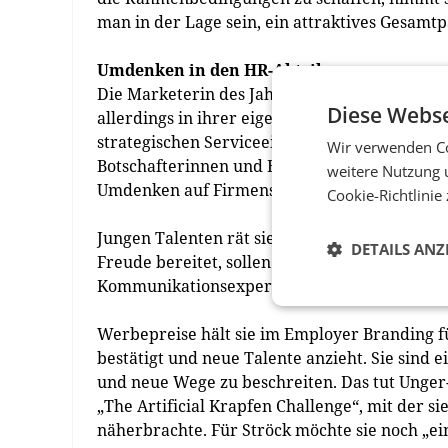
man in der Lage sein, ein attraktives Gesamt
Umdenken in den HR-Abteilungen
Die Marketerin des Jahres wurde in ihrer La
Diese Webse
allerdings in ihrer eigenen Entwicklung selb
strategischen Serviceeinrichtung entwickeln,
Wir verwenden Co
Botschafterinnen und Botschaftern für das e
weitere Nutzung 
Umdenken auf Firmenseite wird der Knackpunk
Cookie-Richtlinie
Jungen Talenten rät sie, gut zu machen, was s
DETAILS ANZ
Freude bereitet, sollen sie nicht vor einer
Kommunikationsexperten empfiehlt sie mehr Ei
Werbepreise hält sie im Employer Branding fü
bestätigt und neue Talente anzieht. Sie sind
und neue Wege zu beschreiten. Das tut Unge
„The Artificial Krapfen Challenge“, mit der 
näherbrachte. Für Ströck möchte sie noch „ei