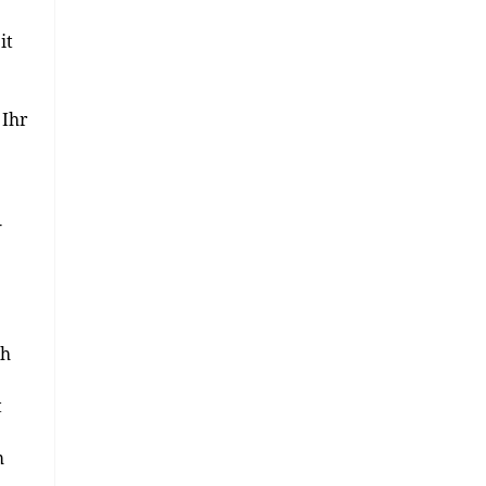
it
 Ihr
-
ch
t
m