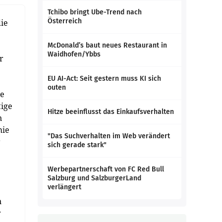
Tchibo bringt Ube-Trend nach
Österreich
ie
McDonald’s baut neues Restaurant in
Waidhofen/Ybbs
r
EU AI-Act: Seit gestern muss KI sich
outen
le
tige
Hitze beeinflusst das Einkaufsverhalten
n
mie
"Das Suchverhalten im Web verändert
r
sich gerade stark"
Werbepartnerschaft von FC Red Bull
Salzburg und SalzburgerLand
verlängert
n
r