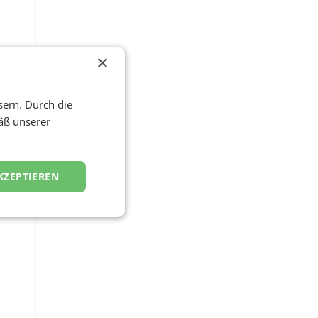
.
×
u
sern. Durch die
äß unserer
e
KZEPTIEREN