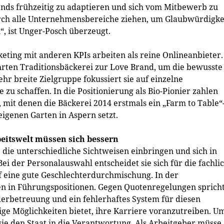
nds frühzeitig zu adaptieren und sich vom Mitbewerb zu
urch alle Unternehmensbereiche ziehen, um Glaubwürdigke
, ist Unger-Posch überzeugt.
keting mit anderen KPIs arbeiten als reine Onlineanbieter.
hrten Traditionsbäckerei zur Love Brand, um die bewusste
r breite Zielgruppe fokussiert sie auf einzelne
u schaffen. In die Positionierung als Bio-Pionier zahlen
 mit denen die Bäckerei 2014 erstmals ein „Farm to Table“
igenen Garten in Aspern setzt.
eitswelt müssen sich bessern
 die unterschiedliche Sichtweisen einbringen und sich in
i der Personalauswahl entscheidet sie sich für die fachli
uf eine gute Geschlechterdurchmischung. In der
en in Führungspositionen. Gegen Quotenregelungen sprich
derbetreuung und ein fehlerhaftes System für diesen
ge Möglichkeiten bietet, ihre Karriere voranzutreiben. U
e den Staat in die Verantwortung. Als Arbeitgeber müsse