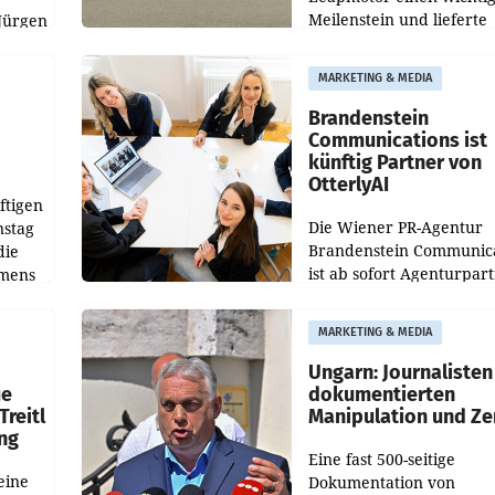
Meilenstein und lieferte
Jürgen
weltweit 101.267 Fahrze
ich
aus, womit sich das Erge
MARKETING & MEDIA
gegenüber Juli 2025 meh
örde
verdoppelte (+102
walt
Brandenstein
Communications ist
künftig Partner von
OtterlyAI
ftigen
Die Wiener PR-Agentur
nstag
Brandenstein Communica
die
ist ab sofort Agenturpar
emens
der KI-Monitoring- und
Optimierungsplattform
MARKETING & MEDIA
OtterlyAI. Damit baut di
Agentur ihr Leistungspor
Ungarn: Journalisten
ue
dokumentierten
Treitl
Manipulation und Ze
ung
Eine fast 500-seitige
eine
Dokumentation von