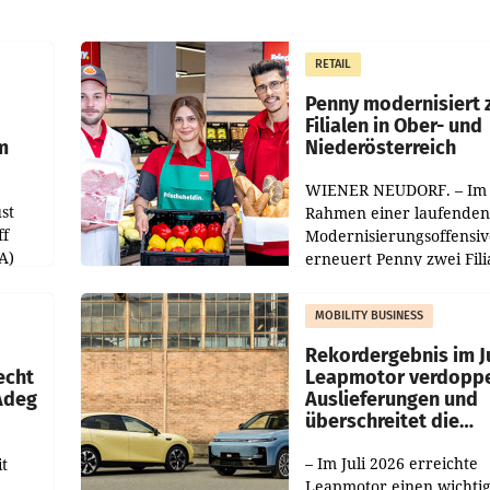
RETAIL
Penny modernisiert 
Filialen in Ober- und
m
Niederösterreich
WIENER NEUDORF. – Im
st
Rahmen einer laufenden
ff
Modernisierungsoffensiv
A)
erneuert Penny zwei Fili
Nieder- und Oberösterre
slauf-
Die beiden Standorte lie
MOBILITY BUSINESS
Haag sowie im rund
ilialen
Rekordergebnis im Ju
echt
Leapmotor verdoppe
 Adeg
Auslieferungen und
überschreitet die
100.000er-Marke
– Im Juli 2026 erreichte
t
Leapmotor einen wichti