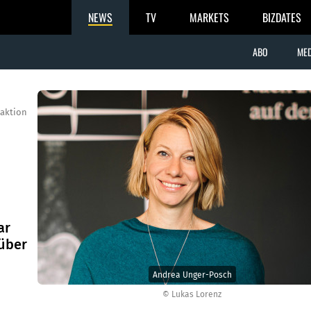
NEWS
TV
MARKETS
BIZDATES
ABO
MED
aktion
ar
 über
Andrea Unger-Posch
© Lukas Lorenz