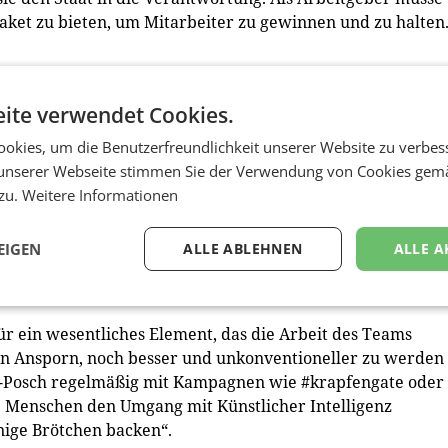
paket zu bieten, um Mitarbeiter zu gewinnen und zu halten
ufbahn häufig von Firmen geholt, um Probleme zu lösen –
ite verwendet Cookies.
st wenig gefördert. „HR-Abteilungen müssen sich zu
 um Mitarbeiterinnen und Mitarbeiter zu binden und sie z
okies, um die Benutzerfreundlichkeit unserer Website zu verbes
igene Unternehmen im ‚War for Talents‘ zu machen. Das
unserer Webseite stimmen Sie der Verwendung von Cookies gem
t in den nächsten Jahren“, ist Unger-Posch überzeugt.
 zu.
Weitere Informationen
ie tun, oder sich anders zu entscheiden. Wenn ein Job kein
EIGEN
ALLE ABLEHNEN
ALLE A
 Veränderung zurückschrecken. Angehenden
nsatzbereitschaft – „es darf auch ein Bisserl mehr sein!“
r ein wesentliches Element, das die Arbeit des Teams
 ein Ansporn, noch besser und unkonventioneller zu werden
r-Posch regelmäßig mit Kampagnen wie #krapfengate oder
sie Menschen den Umgang mit Künstlicher Intelligenz
nige Brötchen backen“.