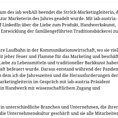
läum des
iab
webAD beendet die Ströck-Marketingleiterin, d
n zur Marketerin des Jahres geadelt wurde. Mit
iab
-austria-
auf LinkedIn über die Liebe zum Produkt, Handwerkskunst,
Entwicklung der familiengeführten Traditionsbäckerei zu
hre Laufbahn in der Kommunikationswirtschaft, wo sie vie
seit jeher Feuer und Flamme für das Marketing und beschäf
Liebe zu Lebensmitteln und traditioneller Backkunst habe
haft befeuert wurde. Daraus entstand während der Pande
n dem ich die Jahreszeiten und die Herausforderungen de
Marketingleiterin im Gespräch mit iab-austria-Präsident
 ein Handwerk mit wissenschaftlichem Zugang und
e in unterschiedliche Branchen und Unternehmen, die ihre
die Unternehmenskultur geschärft und sie alle Mitarbeite