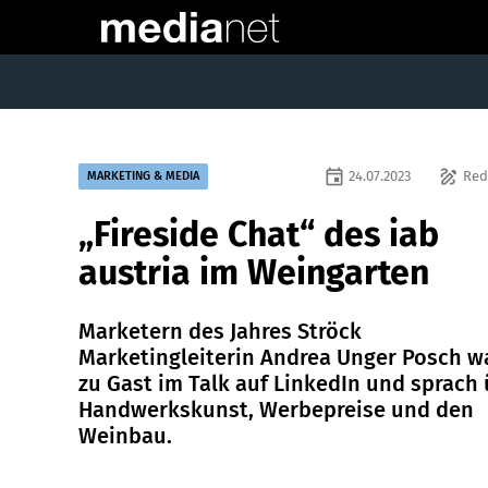
event
draw
24.07.2023
Red
MARKETING & MEDIA
„Fireside Chat“ des iab
austria im Weingarten
Marketern des Jahres Ströck
Marketingleiterin Andrea Unger Posch w
zu Gast im Talk auf LinkedIn und sprach
Handwerkskunst, Werbepreise und den
Weinbau.