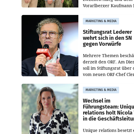
Vorarlberger Kaufmann 
Albrecht ist kartellrechtl
freigegeben: Die
MARKETING & MEDIA
Bundeswettbewerbsbeh
und der Bundeskartellan
Stiftungsrat Lederer
wehrt sich in den SN
gegen Vorwürfe
Mehrere Themen beschä
derzeit den ORF. Am Die
soll im Stiftungsrat über 
vom neuen ORF-Chef Cl
Pig vorgeschlagenen
Besetzungen für die
MARKETING & MEDIA
Direktionen abgestimmt
werden.
Wechsel im
Führungsteam: Uniq
relations holt Nicola 
in die Geschäftsleit
Unique relations besetzt 