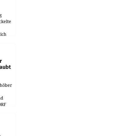
g
ckelte
ich
e
r
laubt
chöber
nd
ORF
r APA