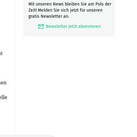
Mit unseren News bleiben Sie am Puls der
Zeit! Melden Sie sich jetzt für unseren
gratis Newsletter an.
mark_email_read
Newsletter jetzt abonnieren
ät
uen
elle
r