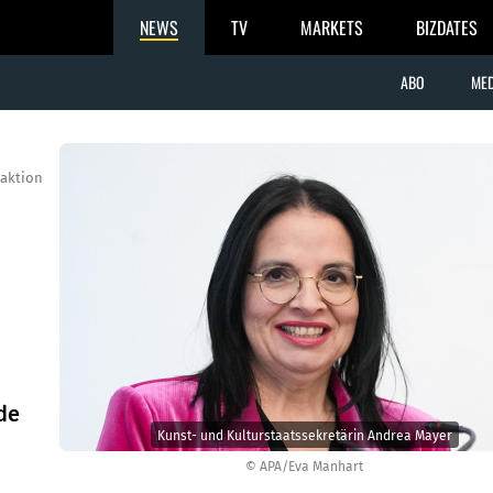
NEWS
TV
MARKETS
BIZDATES
ABO
MED
aktion
de
Kunst- und Kulturstaatssekretärin Andrea Mayer
© APA/Eva Manhart