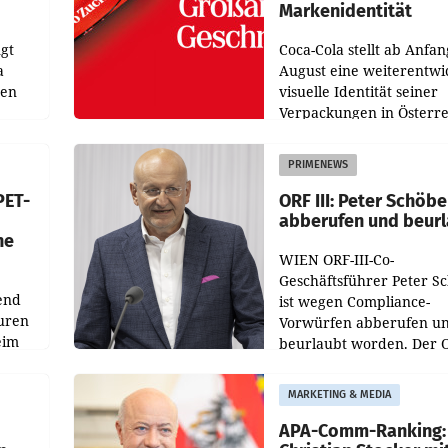
Markenidentität
gt
Coca-Cola stellt ab Anfan
a
August eine weiterentwi
nen
visuelle Identität seiner
Verpackungen in Österre
 den
vor. Im Mittelpunkt des
ens
Redesigns stehen zentral
PRIMENEWS
ozent
Gestaltungselemente
PET-
ORF III: Peter Schöbe
abberufen und beur
he
WIEN ORF-III-Co-
Geschäftsführer Peter S
end
ist wegen Compliance-
uren
Vorwürfen abberufen u
eim
beurlaubt worden. Der 
bestätigte gegenüber de
uer zu
entsprechende
MARKETING & MEDIA
hsen
Medienberichte.
APA-Comm-Ranking: