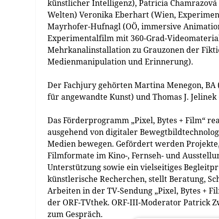
künstlicher Intelligenz), Patricia Chamrazov
Welten) Veronika Eberhart (Wien, Experiment
Mayrhofer-Hufnagl (OÖ, immersive Animatio
Experimentalfilm mit 360-Grad-Videomateria
Mehrkanalinstallation zu Grauzonen der Fik
Medienmanipulation und Erinnerung).
Der Fachjury gehörten Martina Menegon, BA (
für angewandte Kunst) und Thomas J. Jelinek 
Das Förderprogramm „Pixel, Bytes + Film“ reag
ausgehend von digitaler Bewegtbildtechnologi
Medien bewegen. Gefördert werden Projekte
Filmformate im Kino-, Fernseh- und Ausstellu
Unterstützung sowie ein vielseitiges Begleit
künstlerische Recherchen, stellt Beratung, Sc
Arbeiten in der TV-Sendung „Pixel, Bytes + Fil
der ORF-TVthek. ORF-III-Moderator Patrick Z
zum Gespräch.