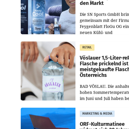
den Markt
Die SN Sports GmbH brin
gemeinsam mit der Firm
Feygenblatt FloGu OG ei
neuen Kühl- und
Regenerations-Spray auf
Markt. Das Produkt nam
RETAIL
„Keep Cool“ ist zu 100 Pr
Vöslauer 1,5-Liter-re
Flasche prickelnd ist
meistgekaufte Flasc
Österreichs
BAD VÖSLAU. Die anhalt
hohen Sommertemperat
im Juni und Juli haben b
niederösterreichischen
Getränkehersteller Vösla
MARKETING & MEDIA
deutlichen Absatzzuwäc
geführt. Während
ORF-Kulturmatinee