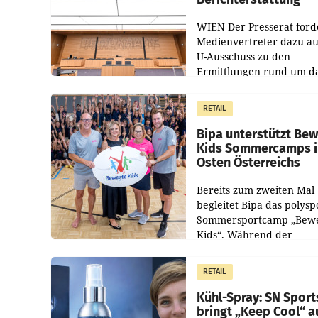
WIEN Der Presserat ford
Medienvertreter dazu au
U-Ausschuss zu den
Ermittlungen rund um d
Ableben des Ex-Sektions
im Justizministerium, Chr
RETAIL
Pilnacek, auf sensible
Bipa unterstützt Be
Kids Sommercamps 
Osten Österreichs
Bereits zum zweiten Mal
begleitet Bipa das polysp
Sommersportcamp „Bew
Kids“. Während der
Campwochen in den Mon
Juli und August versorgt
RETAIL
Unternehmen Kinder so
Kühl-Spray: SN Sport
bringt „Keep Cool“ a