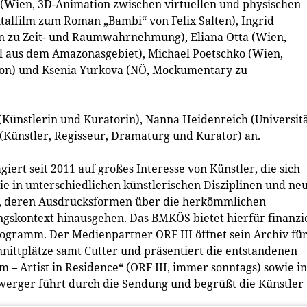
á (Wien, 3D-Animation zwischen virtuellen und physischen
alfilm zum Roman „Bambi“ von Felix Salten), Ingrid
n zu Zeit- und Raumwahrnehmung), Eliana Otta (Wien,
l aus dem Amazonasgebiet), Michael Poetschko (Wien,
tion) und Ksenia Yurkova (NÖ, Mockumentary zu
Künstlerin und Kuratorin), Nanna Heidenreich (Universit
(Künstler, Regisseur, Dramaturg und Kurator) an.
iert seit 2011 auf großes Interesse von Künstler, die sich
e in unterschiedlichen künstlerischen Disziplinen und ne
, deren Ausdrucksformen über die herkömmlichen
ngskontext hinausgehen. Das BMKÖS bietet hierfür finanzi
programm. Der Medienpartner ORF III öffnet sein Archiv fü
hnittplätze samt Cutter und präsentiert die entstandenen
m – Artist in Residence“ (ORF III, immer sonntags) sowie in
werger führt durch die Sendung und begrüßt die Künstler