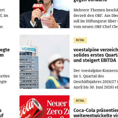
ert
Mehrere Themen beschä
f, im
derzeit den ORF. Am Die
soll im Stiftungsrat über 
as
vom neuen ORF-Chef Cl
chefs
Pig vorgeschlagenen
istian
Besetzungen für die
RETAIL
Direktionen abgestimmt
werden.
wegte
voestalpine verzeic
im
solides erstes Quart
und steigert EBITDA
Der voestalpine-Konzern
ortive
im 1. Quartal des
egte
Geschäftsjahres 2026/27 
April bis 30. Juni 2026) e
aten
solides Ergebnis erwirtsc
 das
Der Umsatz stieg im Verg
RETAIL
wie
zur Vorjahresperiode
s
Coca-Cola präsentie
uf
weiterentwickelte vi