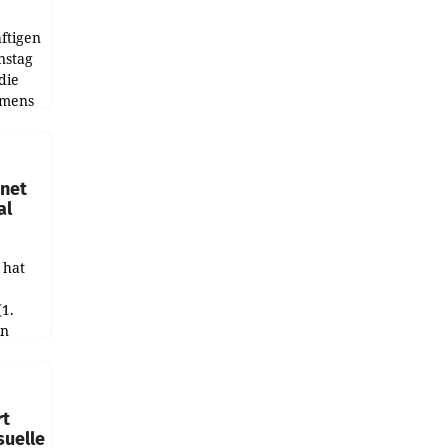
ftigen
nstag
die
emens
hnet
al
 hat
(1.
in
haftet.
leich
rt
suelle