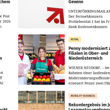
achem
Gewinn
UNTERFÖHRING/MAILA
e Post
Der Fernsehkonzern
hr 2026
ProSiebenSat.1 hat im F
n
dank Kostensenkungen
operativ wieder Gewinn
m Plus
gemacht und die
RETAIL
er
Markterwartung deutlic
übertroffen.
Penny modernisiert 
Filialen in Ober- und
m
Niederösterreich
WIENER NEUDORF. – Im
st
Rahmen einer laufenden
ff
Modernisierungsoffensiv
A)
erneuert Penny zwei Fili
Nieder- und Oberösterre
slauf-
Die beiden Standorte lie
MOBILITY BUSINESS
Haag sowie im rund
ilialen
Rekordergebnis im Ju
echt
Leapmotor verdoppe