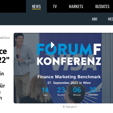
NEWS
TV
MARKETS
BIZDATES
ABO
MED
aktion
ce
22"
in
für
h
n
© Forum F