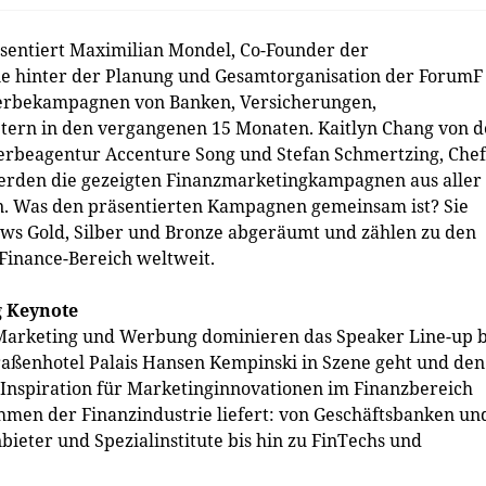
entiert Maximilian Mondel, Co-Founder der
hinter der Planung und Gesamtorganisation der ForumF
Werbekampagnen von Banken, Versicherungen,
ern in den vergangenen 15 Monaten. Kaitlyn Chang von d
erbeagentur Accenture Song und Stefan Schmertzing, Chef
den die gezeigten Finanzmarketingkampagnen aus aller
. Was den präsentierten Kampagnen gemeinsam ist? Sie
ws Gold, Silber und Bronze abgeräumt und zählen zu den
Finance-Bereich weltweit.
g Keynote
 Marketing und Werbung dominieren das Speaker Line-up b
aßenhotel Palais Hansen Kempinski in Szene geht und den
nspiration für Marketinginnovationen im Finanzbereich
hmen der Finanzindustrie liefert: von Geschäftsbanken un
ieter und Spezialinstitute bis hin zu FinTechs und