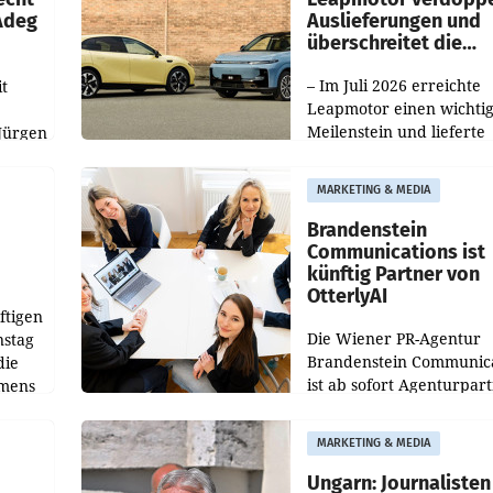
 Adeg
Auslieferungen und
überschreitet die
100.000er-Marke
– Im Juli 2026 erreichte
t
Leapmotor einen wichti
Meilenstein und lieferte
Jürgen
weltweit 101.267 Fahrze
ich
aus, womit sich das Erge
MARKETING & MEDIA
gegenüber Juli 2025 meh
örde
verdoppelte (+102
walt
Brandenstein
Communications ist
künftig Partner von
OtterlyAI
ftigen
Die Wiener PR-Agentur
nstag
Brandenstein Communica
die
ist ab sofort Agenturpar
emens
der KI-Monitoring- und
Optimierungsplattform
MARKETING & MEDIA
OtterlyAI. Damit baut di
Agentur ihr Leistungspor
Ungarn: Journalisten