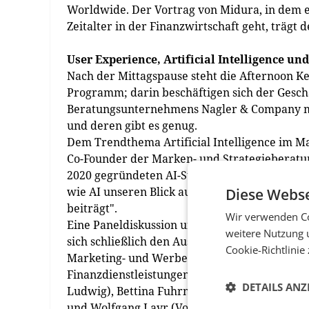
Worldwide. Der Vortrag von Midura, in dem 
Zeitalter in der Finanzwirtschaft geht, trägt de
User Experience, Artificial Intelligence u
Nach der Mittagspause steht die Afternoon 
Programm; darin beschäftigen sich der Gesch
Beratungsunternehmens Nagler & Company mi
und deren gibt es genug.
Dem Trendthema Artificial Intelligence im Ma
Co-Founder der Marken- und Strategieberatu
2020 gegründeten AI-Start-up aimpower aus Ha
wie AI unseren Blick auf Markenführung und
Diese Webse
beiträgt".
Wir verwenden Co
Eine Paneldiskussion unter der Leitung vo
weitere Nutzung 
sich schließlich den Auswirkungen der (noch
Cookie-Richtlinie
Marketing- und Werbeanstrengungen von Ban
Finanzdienstleistungen. Am Podium mit von de
DETAILS ANZ
Ludwig), Bettina Fuhrmann (WU Wien), Philip
und Wolfgang Layr (Volksbank Wien). (red)