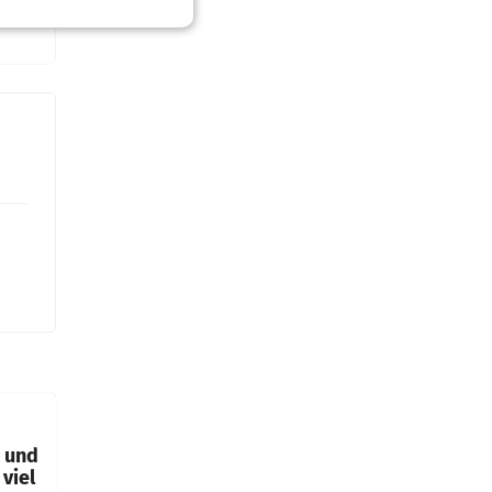
t und
viel