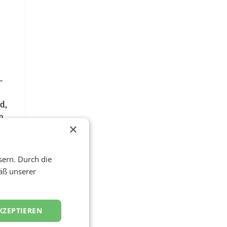
-
d,
m
×
I -
sern. Durch die
äß unserer
die
KZEPTIEREN
)