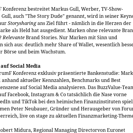
 Konferenz bestreitet Markus Gull, Werber, TV-Show-
 Gull, auch "The Story Dude" genannt, wird in seiner Keyn
 nur
Storysharing
ans Ziel führt - nämlich in die Herzen der
arke als Held hat ausgedient. Marken ohne relevante Bra
n?
Relevante
Brand Stories. Nur Marken mit Sinn und
sich aus: deutlich mehr Share of Wallet, wesentlich bess
er Börse und beim Wachstum.
 auf Social Media
orumF Konferenz exklusiv präsentierte Bankenstudie: Mar
d anhand aktueller Kennzahlen, Benchmarks und Best
kenszene auf Social Media analysieren. Das BuzzValue-Tea
auf Facebook, Instagram & Co tatsächlich die Nase vorne
dIn und TikTok bei den heimischen Finanzinstituten spiel
Rahmen Peter Neubauer, Gründer und Herausgeber von Foru
rreich, live on stage zu aktuellen Finanzmarketing-Them
Robert Midura, Regional Managing Directorvon Euronet