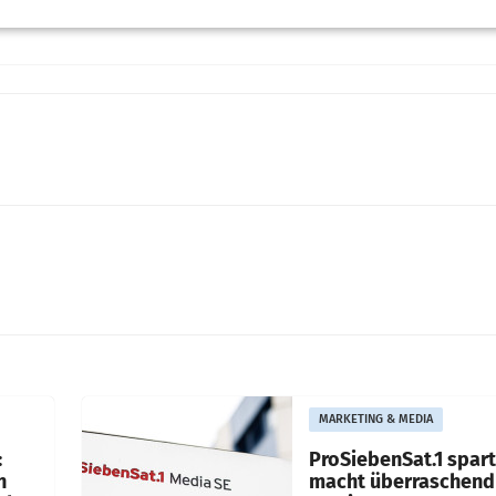
MARKETING & MEDIA
:
ProSiebenSat.1 spar
n
macht überraschend 