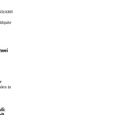
ND/AMSTERDAM.
rühjahr
h
zwei
e
alen in
ich.
gen in
li:
lt