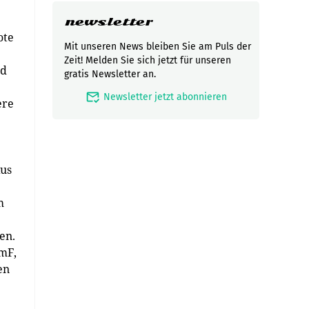
newsletter
ote
Mit unseren News bleiben Sie am Puls der
Zeit! Melden Sie sich jetzt für unseren
nd
gratis Newsletter an.
mark_email_read
Newsletter jetzt abonnieren
ere
kus
m
en.
mF,
en