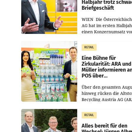
Halbjahr trotz schw
Briefgeschäft
WIEN Die Österreichisch
AG hat im ersten Halbja
einen Konzernumsatz vo
1.544,0 Mio. EUR
erwirtschaftet, was eine
RETAIL
von 3,8 Prozent gegenüb
dem Vergleichszeitraum
Eine Bühne für
Zirkularität: ARA und
Müller informieren a
POS über
Kreislauffähigkeit
Über den gesamten Augu
hinweg rücken die Altsto
Recycling Austria AG (AR
und der Handelskonzern
Müller die Initiative „Krei
RETAIL
Helden“ in allen
österreichischen Müller-F
Alles bereit für den
Wechsel: Jürgen Albr