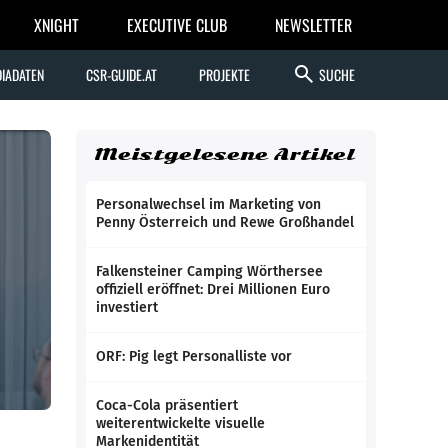
XNIGHT
EXECUTIVE CLUB
NEWSLETTER
search
IADATEN
CSR-GUIDE.AT
PROJEKTE
SUCHE
Meistgelesene Artikel
Personalwechsel im Marketing von
Penny Österreich und Rewe Großhandel
Falkensteiner Camping Wörthersee
offiziell eröffnet: Drei Millionen Euro
investiert
ORF: Pig legt Personalliste vor
Coca-Cola präsentiert
weiterentwickelte visuelle
Markenidentität