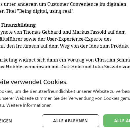
es unter anderem um Customer Convenience im digitalen
n Titel "Being digital, using real".
nd Finanzbildung
Keynote von Thomas Gebhard und Markus Fassold auf dem
äftsführer sowie der User-Experience-Experte des
t den Irrtümern auf dem Weg von der Idee zum Produkt 
rketing widmet sich dann ein Vortrag von Christian Schmi
ng Hubble, gemeinsam mit Dirk Held und Julia Saswito vo
mburg. Der Titel des Vortrags lautet: "With the Eyes of A
 Kreativität erweitern kann und zum Erfolg von Marken
ite verwendet Cookies.
okies, um die Benutzerfreundlichkeit unserer Website zu verbes
n ForumF-Gründer und Herausgeber Peter Neubauer widmet
unserer Webseite stimmen Sie der Verwendung von Cookies gem
 immer mangelhaften) Finanzbildung in unserem Land auf 
 zu.
Weitere Informationen
ken, Versicherungen und sonstigen Anbietern von
r Partie sind Alexander Zelmanovics (Zeppelin, Emil,
EIGEN
ALLE ABLEHNEN
ALLE A
 List (Flip2go/Erste Group), Gerald Resch (Bankenverband