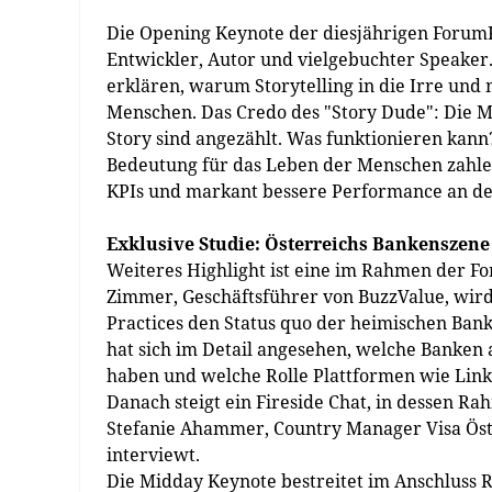
Die Opening Keynote der diesjährigen ForumF
Entwickler, Autor und vielgebuchter Speaker.
erklären, warum Storytelling in die Irre und
Menschen. Das Credo des "Story Dude": Die M
Story sind angezählt. Was funktionieren kan
Bedeutung für das Leben der Menschen zahlen 
KPIs und markant bessere Performance an d
Exklusive Studie: Österreichs Bankenszene
Weiteres Highlight ist eine im Rahmen der F
Zimmer, Geschäftsführer von BuzzValue, wir
Practices den Status quo der heimischen Ban
hat sich im Detail angesehen, welche Banken 
haben und welche Rolle Plattformen wie Linke
Danach steigt ein Fireside Chat, in dessen 
Stefanie Ahammer, Country Manager Visa Öste
interviewt.
Die Midday Keynote bestreitet im Anschluss 