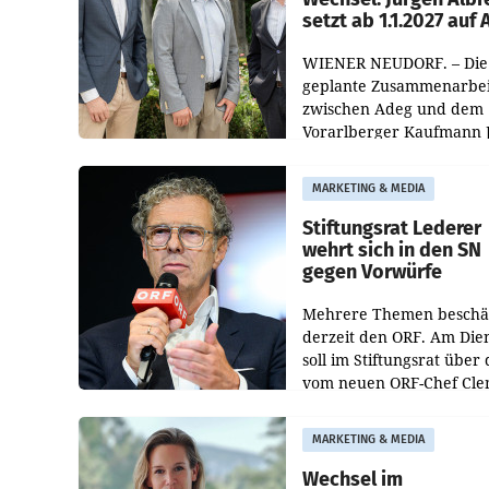
setzt ab 1.1.2027 auf
WIENER NEUDORF. – Die
geplante Zusammenarbei
zwischen Adeg und dem
Vorarlberger Kaufmann 
Albrecht ist kartellrechtl
freigegeben: Die
MARKETING & MEDIA
Bundeswettbewerbsbeh
und der Bundeskartellan
Stiftungsrat Lederer
wehrt sich in den SN
gegen Vorwürfe
Mehrere Themen beschä
derzeit den ORF. Am Die
soll im Stiftungsrat über 
vom neuen ORF-Chef Cl
Pig vorgeschlagenen
Besetzungen für die
MARKETING & MEDIA
Direktionen abgestimmt
werden.
Wechsel im