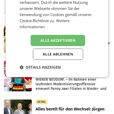
verbessern. Durch die weitere Nutzung
UNTERFÖHRING/MAILAND/AMSTERDAM. Der
Fernsehkonzern ProSiebenSat.1 hat im
unserer Webseite stimmen Sie der
Frühjahr dank Kostensenkungen operativ
Verwendung von Cookies gemäß unserer
wieder Gewinn gemacht und die
Cookie-Richtlinie zu.
Weitere
Markterwartung deutlich übertroffen.
RETAIL
Informationen
Eine Bühne für Zirkularität: ARA und
Müller informieren am POS über
ALLE AKZEPTIEREN
Kreislauffähigkeit
Über den gesamten August hinweg rücken die
Altstoff Recycling Austria AG (ARA) und der
Handelskonzern Müller die Initiative
ALLE ABLEHNEN
„Kreislauf-Helden“ in allen österreichischen
Müller-Filialen
RETAIL
DETAILS ANZEIGEN
Penny modernisiert zwei Filialen in
Ober- und Niederösterreich
WIENER NEUDORF. – Im Rahmen einer
laufenden Modernisierungsoffensive
erneuert Penny zwei Filialen in Nieder- und
Oberösterreich. Die beiden Standorte liegen
in Haag sowie im rund
RETAIL
Alles bereit für den Wechsel: Jürgen