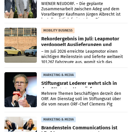
Albrecht setzt ab 1.1.2027 auf Adeg
WIENER NEUDORF. – Die geplante
Zusammenarbeit zwischen Adeg und dem
Vorarlberger Kaufmann Jürgen Albrecht ist
kartellrechtlich freigegeben: Die
Bundeswettbewerbsbehörde und der
Bundeskartellanwalt
MOBILITY BUSINESS
Rekordergebnis im Juli: Leapmotor
verdoppelt Auslieferungen und
überschreitet die 100.000er-Marke
– Im Juli 2026 erreichte Leapmotor einen
wichtigen Meilenstein und lieferte weltweit
101.267 Fahrzeuge aus, womit sich das
Ergebnis gegenüber Juli 2025 mehr als
verdoppelte (+102
MARKETING & MEDIA
Stiftungsrat Lederer wehrt sich in
den SN gegen Vorwürfe
Mehrere Themen beschäftigen derzeit den
ORF. Am Dienstag soll im Stiftungsrat über
die vom neuen ORF-Chef Clemens Pig
vorgeschlagenen Besetzungen für die
Direktionen abgestimmt werden.
MARKETING & MEDIA
Brandenstein Communications ist