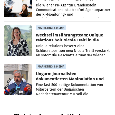
künftig Partner von OtterlyAI
Die Wiener PR-Agentur Brandenstein
Communications ist ab sofort Agenturpartner
der KI-Monitoring- und
Optimierungsplattform OtterlyAI. Damit baut
die Agentur ihr Leistungsportfolio
MARKETING & MEDIA
Wechsel im Führungsteam: Unique
relations holt Nicola Treitl in die
Geschäftsleitung
Unique relations besetzt eine
Schlüsselposition neu: Nicola Treitl verstärkt
ab sofort die Geschäftsleitung der Wiener
PR-Agentur an der Seite von Josef Kalina und
Anna Kalina-Mahr.
MARKETING & MEDIA
Ungarn: Journalisten
dokumentierten Manipulation und
Zensur
Eine fast 500-seitige Dokumentation von
Mitarbeitern der Ungarischen
Nachrichtenagentur MTI soll die
systematische Nachrichten-Manipulation und
Zensur bei der Agentur während der Zeit