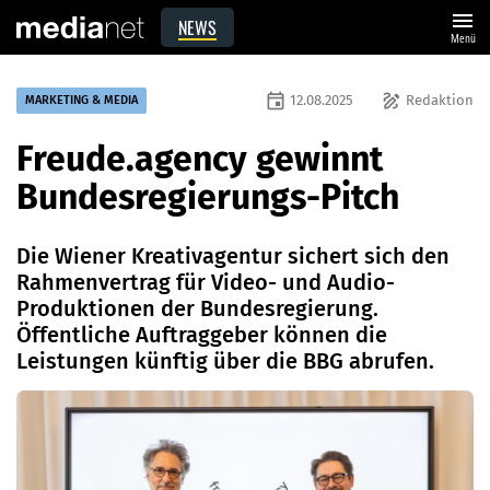
menu
NEWS
Menü
event
draw
12.08.2025
Redaktion
MARKETING & MEDIA
Freude.agency gewinnt
Bundesregierungs-Pitch
Die Wiener Kreativagentur sichert sich den
Rahmenvertrag für Video- und Audio-
Produktionen der Bundesregierung.
Öffentliche Auftraggeber können die
Leistungen künftig über die BBG abrufen.