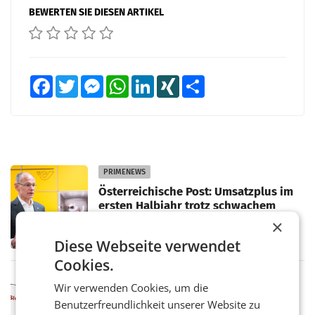
BEWERTEN SIE DIESEN ARTIKEL
Facebook
Twitter
Messenger
WhatsApp
LinkedIn
XING
Teilen
PRIMENEWS
Österreichische Post: Umsatzplus im
ersten Halbjahr trotz schwachem
Briefgeschäft
WIEN Die Österreichische Post AG hat im
×
ersten Halbjahr 2026 einen Konzernumsatz
Diese Webseite verwendet
von 1.544,0 Mio. EUR erwirtschaftet, was
einem Plus von 3,8 Prozent gegenüber dem
Cookies.
Vergleichszeitraum
MARKETING & MEDIA
Wir verwenden Cookies, um die
ProSiebenSat.1 spart und macht
Benutzerfreundlichkeit unserer Website zu
überraschend viel Gewinn