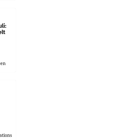
ich.
gen in
li:
lt
gen
uge
bnis
r als
tions