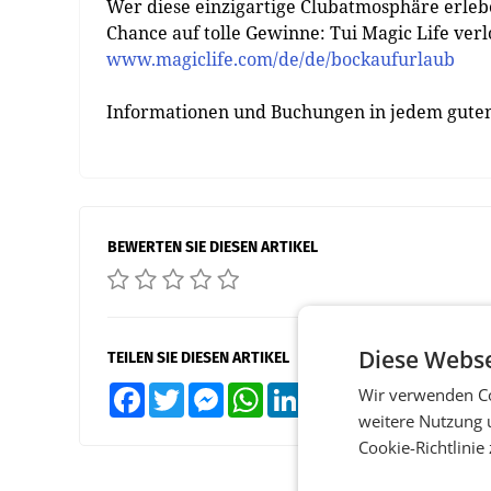
Wer diese einzigartige Clubatmosphäre erl
Chance auf tolle Gewinne: Tui Magic Life verl
www.magiclife.com/de/de/bockaufurlaub
Informationen und Buchungen in jedem gute
BEWERTEN SIE DIESEN ARTIKEL
Diese Webse
TEILEN SIE DIESEN ARTIKEL
Wir verwenden Co
Facebook
Twitter
Messenger
WhatsApp
LinkedIn
XING
Teilen
weitere Nutzung 
Cookie-Richtlinie