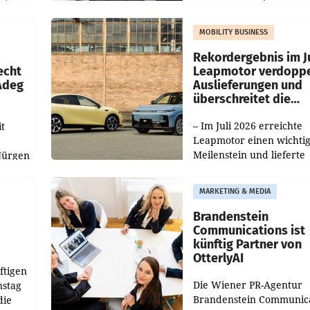
Nieder- und Oberösterre
slauf-
Die beiden Standorte lie
MOBILITY BUSINESS
Haag sowie im rund
ilialen
Rekordergebnis im Ju
echt
Leapmotor verdoppe
 Adeg
Auslieferungen und
überschreitet die
100.000er-Marke
– Im Juli 2026 erreichte
t
Leapmotor einen wichti
Meilenstein und lieferte
Jürgen
weltweit 101.267 Fahrze
ich
aus, womit sich das Erge
MARKETING & MEDIA
gegenüber Juli 2025 meh
örde
verdoppelte (+102
walt
Brandenstein
Communications ist
künftig Partner von
OtterlyAI
ftigen
Die Wiener PR-Agentur
nstag
Brandenstein Communica
die