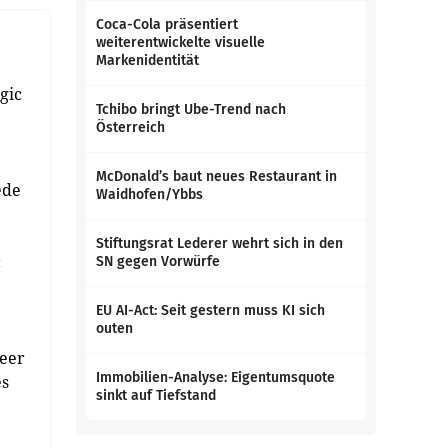
Coca-Cola präsentiert
weiterentwickelte visuelle
Markenidentität
gic
Tchibo bringt Ube-Trend nach
Österreich
McDonald’s baut neues Restaurant in
ede
Waidhofen/Ybbs
Stiftungsrat Lederer wehrt sich in den
c
SN gegen Vorwürfe
EU AI-Act: Seit gestern muss KI sich
outen
Meer
Immobilien-Analyse: Eigentumsquote
es
sinkt auf Tiefstand