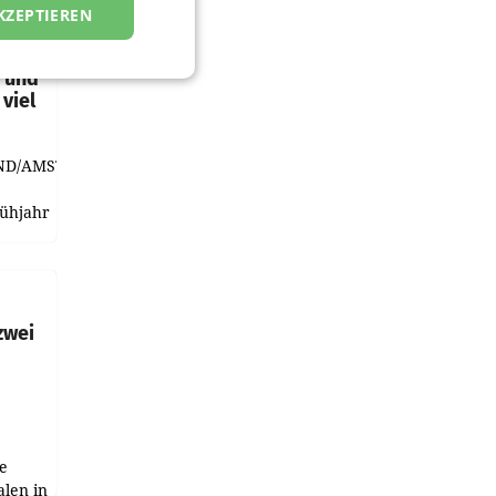
KZEPTIEREN
t und
viel
ND/AMSTERDAM.
rühjahr
h
zwei
e
alen in