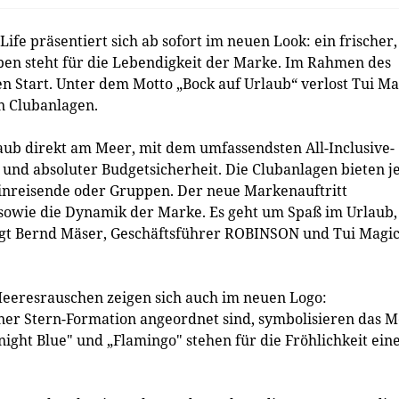
ife präsentiert sich ab sofort im neuen Look: ein frischer,
en steht für die Lebendigkeit der Marke. Im Rahmen des
 Start. Unter dem Motto „Bock auf Urlaub“ verlost Tui Ma
en Clubanlagen.
aub direkt am Meer, mit dem umfassendsten All-Inclusive-
nd absoluter Budgetsicherheit. Die Clubanlagen bieten j
inreisende oder Gruppen. Der neue Markenauftritt
t sowie die Dynamik der Marke. Es geht um Spaß im Urlaub,
 sagt Bernd Mäser, Geschäftsführer ROBINSON und Tui Magi
Meeresrauschen zeigen sich auch im neuen Logo:
iner Stern-Formation angeordnet sind, symbolisieren das 
night Blue" und „Flamingo" stehen für die Fröhlichkeit ein