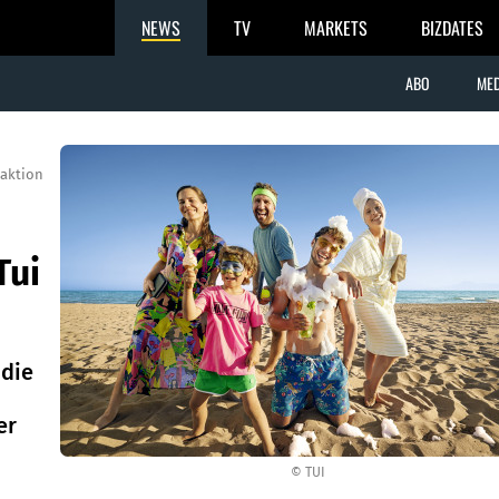
NEWS
TV
MARKETS
BIZDATES
ABO
MED
aktion
Tui
 die
er
© TUI