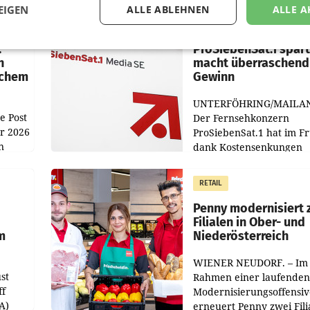
EIGEN
ALLE ABLEHNEN
ALLE A
MARKETING & MEDIA
:
ProSiebenSat.1 spar
n
macht überraschend 
achem
Gewinn
UNTERFÖHRING/MAILA
e Post
Der Fernsehkonzern
hr 2026
ProSiebenSat.1 hat im F
n
dank Kostensenkungen
operativ wieder Gewinn
m Plus
gemacht und die
RETAIL
er
Markterwartung deutlic
übertroffen.
Penny modernisiert 
Filialen in Ober- und
m
Niederösterreich
WIENER NEUDORF. – Im
st
Rahmen einer laufenden
ff
Modernisierungsoffensiv
A)
erneuert Penny zwei Fili