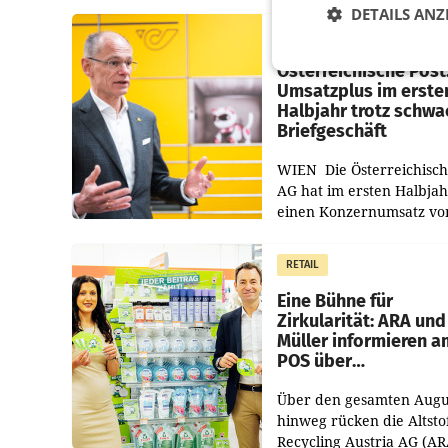
DETAILS ANZ
PRIMENEWS
Österreichische Post
Umsatzplus im erste
Halbjahr trotz schw
Briefgeschäft
WIEN Die Österreichisch
AG hat im ersten Halbja
einen Konzernumsatz vo
1.544,0 Mio. EUR
erwirtschaftet, was eine
RETAIL
von 3,8 Prozent gegenüb
dem Vergleichszeitraum
Eine Bühne für
Zirkularität: ARA und
Müller informieren a
POS über
Kreislauffähigkeit
Über den gesamten Augu
hinweg rücken die Altsto
Recycling Austria AG (AR