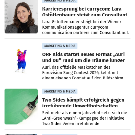
MARKETING & MEDIA
Karrieresprung bei currycom: Lara
Gstöttenbauer steigt zum Consultant
auf
Lara Gstöttenbauer steigt bei der Wiener
Kommunikationsagentur currycom
communication partners zum Consultant auf.
Die 27-jährige Beraterin betreut Kundinnen
und Kunden in den Bereichen
MARKETING & MEDIA
ORF Kids startet neues Format „Auri
und Du“ rund um die Träume junger
Menschen
Auri, das offizielle Maskottchen des
Eurovision Song Contest 2026, kehrt mit
einem eigenen Format auf den Bildschirm
zurück. In der neuen Sendung „Auri und Du“
bei ORF Kids steht
MARKETING & MEDIA
Two Sides kämpft erfolgreich gegen
irreführende Umweltbotschaften
beim Papiereinsatz
Seit mehr als einem Jahrzehnt setzt sich die
„Anti-Greenwash“-Kampagne der Initiative
Two Sides gegen irreführende
Umweltaussagen bei Papierkommunikation
und papierbasierten Verpackungen