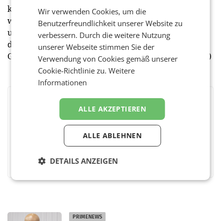
können, sich auszutauschen aber natürlich auch zu
Wir verwenden Cookies, um die
wissen, wie man Geld aufstellt, an Investoren kommt
Benutzerfreundlichkeit unserer Website zu
und über welche Kanäle man die relevanten Player
verbessern. Durch die weitere Nutzung
der jeweiligen Branche erreicht. Der Wienerin
unserer Webseite stimmen Sie der
Gründerinnentag ist dafür die ideale Plattform.“ (red)
Verwendung von Cookies gemäß unserer
Cookie-Richtlinie zu.
Weitere
Informationen
BEWERTEN SIE DIESEN ARTIKEL
ALLE AKZEPTIEREN
ALLE ABLEHNEN
Facebook
Twitter
Messenger
WhatsApp
LinkedIn
XING
Teilen
DETAILS ANZEIGEN
PRIMENEWS