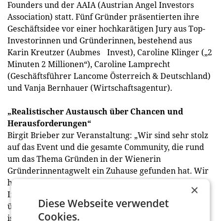
Founders und der AAIA (Austrian Angel Investors
Association) statt. Fünf Gründer präsentierten ihre
Geschäftsidee vor einer hochkarätigen Jury aus Top-
Investorinnen und Gründerinnen, bestehend aus
Karin Kreutzer (Aubmes Invest), Caroline Klinger („2
Minuten 2 Millionen“), Caroline Lamprecht
(Geschäftsführer Lancome Österreich & Deutschland)
und Vanja Bernhauer (Wirtschaftsagentur).
„Realistischer Austausch über Chancen und
Herausforderungen“
Birgit Brieber zur Veranstaltung: „Wir sind sehr stolz
auf das Event und die gesamte Community, die rund
um das Thema Gründen in der Wienerin
Gründerinnentagwelt ein Zuhause gefunden hat. Wir
haben von Anfang an daraufgesetzt, nicht nur
×
Inspiration, sondern einen realistischen Austausch
Diese Webseite verwendet
über Chancen und Herausforderungen zu bieten. Es
Cookies.
ist wichtig die eigene Businessidee abtesten zu