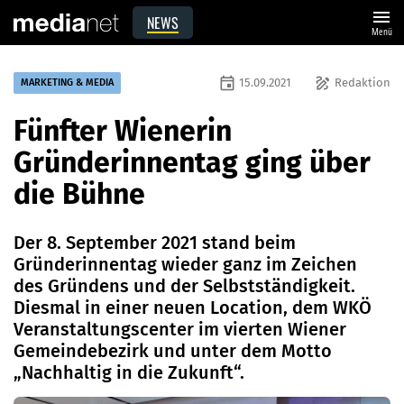
menu
NEWS
Menü
event
draw
15.09.2021
Redaktion
MARKETING & MEDIA
Fünfter Wienerin
Gründerinnentag ging über
die Bühne
Der 8. September 2021 stand beim
Gründerinnentag wieder ganz im Zeichen
des Gründens und der Selbstständigkeit.
Diesmal in einer neuen Location, dem WKÖ
Veranstaltungscenter im vierten Wiener
Gemeindebezirk und unter dem Motto
„Nachhaltig in die Zukunft“.