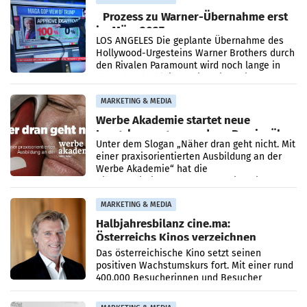
Prozess zu Warner-Übernahme erst
im März 2027
LOS ANGELES Die geplante Übernahme des
Hollywood-Urgesteins Warner Brothers durch
den Rivalen Paramount wird noch lange in
der Schwebe bleiben. Eine Richterin setzte
den Prozess zu
MARKETING & MEDIA
Werbe Akademie startet neue
Imagekampagne rund um Praxisnähe
Unter dem Slogan „Näher dran geht nicht. Mit
einer praxisorientierten Ausbildung an der
Werbe Akademie“ hat die
Bildungseinrichtung des WIFI Wien eine neue
Imagekampagne gestartet.
MARKETING & MEDIA
Halbjahresbilanz cine.ma:
Österreichs Kinos verzeichnen
400.000 Besucher mehr
Das österreichische Kino setzt seinen
positiven Wachstumskurs fort. Mit einer rund
400.000 Besucherinnen und Besucher
höheren Nettoreichweite im ersten Halbjahr
2026 gegenüber dem