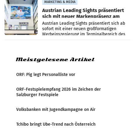
MARKETING & MEDIA
Austrian Leading Sights präsentiert
sich mit neuer Markenpräsenz am
Flughafen Wien
Austrian Leading Sights präsentiert sich ab
sofort mit einer neuen großformatigen
Werbeinszenierung im Terminalbereich des
Flughafen Wien. Die Präsenz befindet sich im
Verbindungsbereich
Meistgelesene Artikel
ORF: Pig legt Personalliste vor
ORF-Festspielempfang 2026 im Zeichen der
Salzburger Festspiele
Volksbanken mit Jugendkampagne on Air
Tchibo bringt Ube-Trend nach Österreich