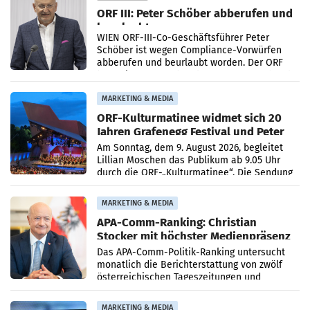
ORF III: Peter Schöber abberufen und
beurlaubt
WIEN ORF-III-Co-Geschäftsführer Peter
Schöber ist wegen Compliance-Vorwürfen
abberufen und beurlaubt worden. Der ORF
bestätigte gegenüber der APA entsprechende
Medienberichte.
MARKETING & MEDIA
ORF-Kulturmatinee widmet sich 20
Jahren Grafenegg Festival und Peter
Simonischek
Am Sonntag, dem 9. August 2026, begleitet
Lillian Moschen das Publikum ab 9.05 Uhr
durch die ORF-„Kulturmatinee“. Die Sendung
startet mit der Dokumentation „20 Jahre
Grafenegg
MARKETING & MEDIA
APA-Comm-Ranking: Christian
Stocker mit höchster Medienpräsenz
im Juli
Das APA-Comm-Politik-Ranking untersucht
monatlich die Berichterstattung von zwölf
österreichischen Tageszeitungen und
analysiert, welche Politikerinnen und
Politiker Österreichs die
MARKETING & MEDIA