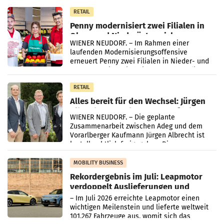
Müller-Filialen
RETAIL
Penny modernisiert zwei Filialen in
Ober- und Niederösterreich
WIENER NEUDORF. – Im Rahmen einer
laufenden Modernisierungsoffensive
erneuert Penny zwei Filialen in Nieder- und
Oberösterreich. Die beiden Standorte liegen
in Haag sowie im rund
RETAIL
Alles bereit für den Wechsel: Jürgen
Albrecht setzt ab 1.1.2027 auf Adeg
WIENER NEUDORF. – Die geplante
Zusammenarbeit zwischen Adeg und dem
Vorarlberger Kaufmann Jürgen Albrecht ist
kartellrechtlich freigegeben: Die
Bundeswettbewerbsbehörde und der
Bundeskartellanwalt
MOBILITY BUSINESS
Rekordergebnis im Juli: Leapmotor
verdoppelt Auslieferungen und
überschreitet die 100.000er-Marke
– Im Juli 2026 erreichte Leapmotor einen
wichtigen Meilenstein und lieferte weltweit
101.267 Fahrzeuge aus, womit sich das