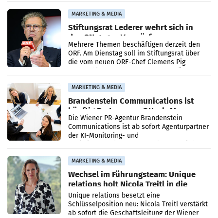
Ergebnis gegenüber Juli 2025 mehr als
verdoppelte (+102
MARKETING & MEDIA
Stiftungsrat Lederer wehrt sich in
den SN gegen Vorwürfe
Mehrere Themen beschäftigen derzeit den
ORF. Am Dienstag soll im Stiftungsrat über
die vom neuen ORF-Chef Clemens Pig
vorgeschlagenen Besetzungen für die
Direktionen abgestimmt werden.
MARKETING & MEDIA
Brandenstein Communications ist
künftig Partner von OtterlyAI
Die Wiener PR-Agentur Brandenstein
Communications ist ab sofort Agenturpartner
der KI-Monitoring- und
Optimierungsplattform OtterlyAI. Damit baut
die Agentur ihr Leistungsportfolio
MARKETING & MEDIA
Wechsel im Führungsteam: Unique
relations holt Nicola Treitl in die
Geschäftsleitung
Unique relations besetzt eine
Schlüsselposition neu: Nicola Treitl verstärkt
ab sofort die Geschäftsleitung der Wiener