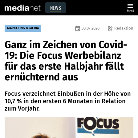
menu
NEWS
Menü
event
draw
30.07.2020
Redaktion
MARKETING & MEDIA
Ganz im Zeichen von Covid-
19: Die Focus Werbebilanz
für das erste Halbjahr fällt
ernüchternd aus
Focus verzeichnet Einbußen in der Höhe von
10,7 % in den ersten 6 Monaten in Relation
zum Vorjahr.