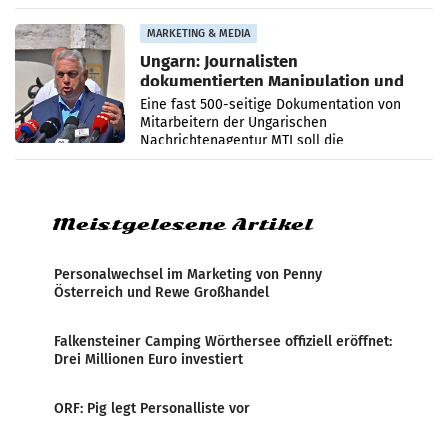
PR-Agentur an der Seite von Josef Kalina und
Anna Kalina-Mahr.
MARKETING & MEDIA
Ungarn: Journalisten
dokumentierten Manipulation und
Zensur
Eine fast 500-seitige Dokumentation von
Mitarbeitern der Ungarischen
Nachrichtenagentur MTI soll die
systematische Nachrichten-Manipulation und
Zensur bei der Agentur während der Zeit
Meistgelesene Artikel
Personalwechsel im Marketing von Penny
Österreich und Rewe Großhandel
Falkensteiner Camping Wörthersee offiziell eröffnet:
Drei Millionen Euro investiert
ORF: Pig legt Personalliste vor