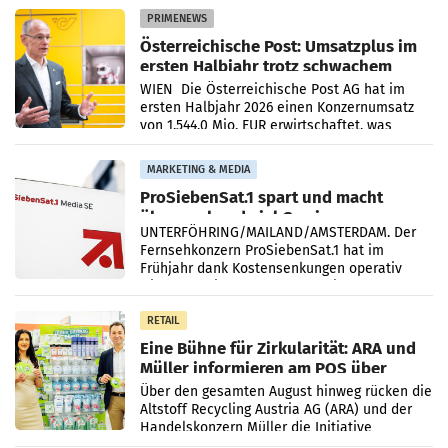
PRIMENEWS
Österreichische Post: Umsatzplus im
ersten Halbjahr trotz schwachem
Briefgeschäft
WIEN Die Österreichische Post AG hat im
ersten Halbjahr 2026 einen Konzernumsatz
von 1.544,0 Mio. EUR erwirtschaftet, was
einem Plus von 3,8 Prozent gegenüber dem
Vergleichszeitraum
MARKETING & MEDIA
ProSiebenSat.1 spart und macht
überraschend viel Gewinn
UNTERFÖHRING/MAILAND/AMSTERDAM. Der
Fernsehkonzern ProSiebenSat.1 hat im
Frühjahr dank Kostensenkungen operativ
wieder Gewinn gemacht und die
Markterwartung deutlich übertroffen.
RETAIL
Eine Bühne für Zirkularität: ARA und
Müller informieren am POS über
Kreislauffähigkeit
Über den gesamten August hinweg rücken die
Altstoff Recycling Austria AG (ARA) und der
Handelskonzern Müller die Initiative
„Kreislauf-Helden“ in allen österreichischen