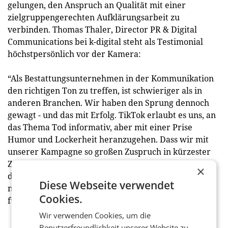
gelungen, den Anspruch an Qualität mit einer
zielgruppengerechten Aufklärungsarbeit zu
verbinden. Thomas Thaler, Director PR & Digital
Communications bei k-digital steht als Testimonial
höchstpersönlich vor der Kamera:
“Als Bestattungsunternehmen in der Kommunikation
den richtigen Ton zu treffen, ist schwieriger als in
anderen Branchen. Wir haben den Sprung dennoch
gewagt - und das mit Erfolg. TikTok erlaubt es uns, an
das Thema Tod informativ, aber mit einer Prise
Humor und Lockerheit heranzugehen. Dass wir mit
unserer Kampagne so großen Zuspruch in kürzester
Zeit erhalten, zeigt deutlich, wie wichtig es ist, mit
×
dem Tabuthema Tod aufzuräumen, es zu
Diese Webseite verwendet
normalisieren und so einen nachhaltigen Mehrwert
Cookies.
für die Community zu schaffen.” (red)
Wir verwenden Cookies, um die
Benutzerfreundlichkeit unserer Website zu