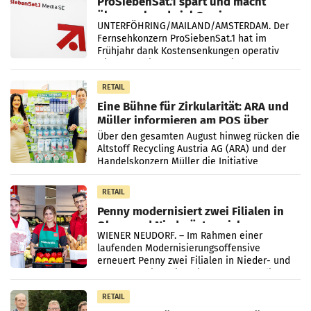
ProSiebenSat.1 spart und macht
überraschend viel Gewinn
UNTERFÖHRING/MAILAND/AMSTERDAM. Der
Fernsehkonzern ProSiebenSat.1 hat im
Frühjahr dank Kostensenkungen operativ
wieder Gewinn gemacht und die
Markterwartung deutlich übertroffen.
RETAIL
Eine Bühne für Zirkularität: ARA und
Müller informieren am POS über
Kreislauffähigkeit
Über den gesamten August hinweg rücken die
Altstoff Recycling Austria AG (ARA) und der
Handelskonzern Müller die Initiative
„Kreislauf-Helden“ in allen österreichischen
Müller-Filialen
RETAIL
Penny modernisiert zwei Filialen in
Ober- und Niederösterreich
WIENER NEUDORF. – Im Rahmen einer
laufenden Modernisierungsoffensive
erneuert Penny zwei Filialen in Nieder- und
Oberösterreich. Die beiden Standorte liegen
in Haag sowie im rund
RETAIL