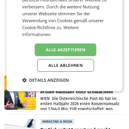
verbessern. Durch die weitere Nutzung
BEWERTEN SIE DIESEN ARTIKEL
unserer Webseite stimmen Sie der
Verwendung von Cookies gemäß unserer
Cookie-Richtlinie zu.
Weitere
Informationen
Facebook
Twitter
Messenger
WhatsApp
LinkedIn
XING
Teilen
ALLE AKZEPTIEREN
ALLE ABLEHNEN
PRIMENEWS
DETAILS ANZEIGEN
Österreichische Post: Umsatzplus im
ersten Halbjahr trotz schwachem
Briefgeschäft
WIEN Die Österreichische Post AG hat im
ersten Halbjahr 2026 einen Konzernumsatz
von 1.544,0 Mio. EUR erwirtschaftet, was
einem Plus von 3,8 Prozent gegenüber dem
Vergleichszeitraum
MARKETING & MEDIA