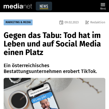
menu
NEWS
Menü
event
draw
09.02.2023
Redaktion
MARKETING & MEDIA
Gegen das Tabu: Tod hat im
Leben und auf Social Media
einen Platz
Ein österreichisches
Bestattungsunternehmen erobert TikTok.