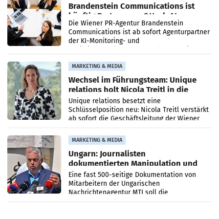
Brandenstein Communications ist
künftig Partner von OtterlyAI
Die Wiener PR-Agentur Brandenstein
Communications ist ab sofort Agenturpartner
der KI-Monitoring- und
Optimierungsplattform OtterlyAI. Damit baut
die Agentur ihr Leistungsportfolio
MARKETING & MEDIA
Wechsel im Führungsteam: Unique
relations holt Nicola Treitl in die
Geschäftsleitung
Unique relations besetzt eine
Schlüsselposition neu: Nicola Treitl verstärkt
ab sofort die Geschäftsleitung der Wiener
PR-Agentur an der Seite von Josef Kalina und
Anna Kalina-Mahr.
MARKETING & MEDIA
Ungarn: Journalisten
dokumentierten Manipulation und
Zensur
Eine fast 500-seitige Dokumentation von
Mitarbeitern der Ungarischen
Nachrichtenagentur MTI soll die
systematische Nachrichten-Manipulation und
Zensur bei der Agentur während der Zeit