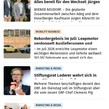
Alles bereit für den Wechsel: Jürgen
Albrecht setzt ab 1.1.2027 auf Adeg
WIENER NEUDORF. – Die geplante
Zusammenarbeit zwischen Adeg und dem
Vorarlberger Kaufmann Jürgen Albrecht ist
kartellrechtlich freigegeben: Die
Bundeswettbewerbsbehörde und der
Bundeskartellanwalt
MOBILITY BUSINESS
Rekordergebnis im Juli: Leapmotor
verdoppelt Auslieferungen und
überschreitet die 100.000er-Marke
– Im Juli 2026 erreichte Leapmotor einen
wichtigen Meilenstein und lieferte weltweit
101.267 Fahrzeuge aus, womit sich das
Ergebnis gegenüber Juli 2025 mehr als
verdoppelte (+102
MARKETING & MEDIA
Stiftungsrat Lederer wehrt sich in
den SN gegen Vorwürfe
Mehrere Themen beschäftigen derzeit den
ORF. Am Dienstag soll im Stiftungsrat über
die vom neuen ORF-Chef Clemens Pig
vorgeschlagenen Besetzungen für die
Direktionen abgestimmt werden.
MARKETING & MEDIA