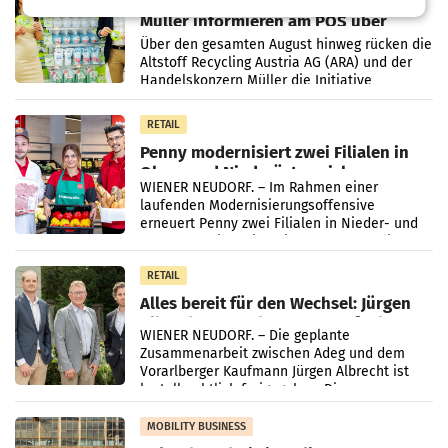
Eine Bühne für Zirkularität: ARA und
Müller informieren am POS über
Kreislauffähigkeit
Über den gesamten August hinweg rücken die
Altstoff Recycling Austria AG (ARA) und der
Handelskonzern Müller die Initiative
„Kreislauf-Helden“ in allen österreichischen
Müller-Filialen
RETAIL
Penny modernisiert zwei Filialen in
Ober- und Niederösterreich
WIENER NEUDORF. – Im Rahmen einer
laufenden Modernisierungsoffensive
erneuert Penny zwei Filialen in Nieder- und
Oberösterreich. Die beiden Standorte liegen
in Haag sowie im rund
RETAIL
Alles bereit für den Wechsel: Jürgen
Albrecht setzt ab 1.1.2027 auf Adeg
WIENER NEUDORF. – Die geplante
Zusammenarbeit zwischen Adeg und dem
Vorarlberger Kaufmann Jürgen Albrecht ist
kartellrechtlich freigegeben: Die
Bundeswettbewerbsbehörde und der
Bundeskartellanwalt
MOBILITY BUSINESS