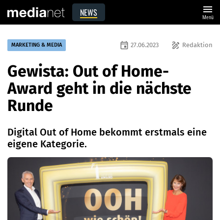
menu
NEWS
Menü
event
draw
27.06.2023
Redaktion
MARKETING & MEDIA
Gewista: Out of Home-
Award geht in die nächste
Runde
Digital Out of Home bekommt erstmals eine
eigene Kategorie.