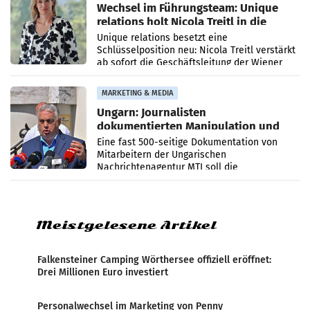
Wechsel im Führungsteam: Unique
relations holt Nicola Treitl in die
Geschäftsleitung
Unique relations besetzt eine
Schlüsselposition neu: Nicola Treitl verstärkt
ab sofort die Geschäftsleitung der Wiener
PR-Agentur an der Seite von Josef Kalina und
Anna Kalina-Mahr.
MARKETING & MEDIA
Ungarn: Journalisten
dokumentierten Manipulation und
Zensur
Eine fast 500-seitige Dokumentation von
Mitarbeitern der Ungarischen
Nachrichtenagentur MTI soll die
systematische Nachrichten-Manipulation und
Zensur bei der Agentur während der Zeit
Meistgelesene Artikel
Falkensteiner Camping Wörthersee offiziell eröffnet:
Drei Millionen Euro investiert
Personalwechsel im Marketing von Penny