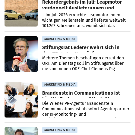
Rekordergebnis im Juli: Leapmotor
verdoppelt Auslieferungen und
überschreitet die 100.000er-Marke
– Im Juli 2026 erreichte Leapmotor einen
wichtigen Meilenstein und lieferte weltweit
101.267 Fahrzeuge aus, womit sich das
Ergebnis gegenüber Juli 2025 mehr als
verdoppelte (+102
MARKETING & MEDIA
Stiftungsrat Lederer wehrt sich in
den SN gegen Vorwürfe
Mehrere Themen beschäftigen derzeit den
ORF. Am Dienstag soll im Stiftungsrat über
die vom neuen ORF-Chef Clemens Pig
vorgeschlagenen Besetzungen für die
Direktionen abgestimmt werden.
MARKETING & MEDIA
Brandenstein Communications ist
künftig Partner von OtterlyAI
Die Wiener PR-Agentur Brandenstein
Communications ist ab sofort Agenturpartner
der KI-Monitoring- und
Optimierungsplattform OtterlyAI. Damit baut
die Agentur ihr Leistungsportfolio
MARKETING & MEDIA