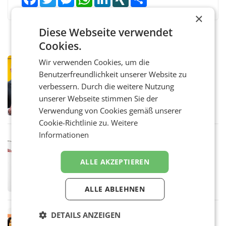
×
Diese Webseite verwendet
Cookies.
Wir verwenden Cookies, um die
PRIMENEWS
Benutzerfreundlichkeit unserer Website zu
Österreichische Post: Umsatzplus im
ersten Halbjahr trotz schwachem
verbessern. Durch die weitere Nutzung
Briefgeschäft
WIEN Die Österreichische Post AG hat im
unserer Webseite stimmen Sie der
ersten Halbjahr 2026 einen Konzernumsatz
Verwendung von Cookies gemäß unserer
von 1.544,0 Mio. EUR erwirtschaftet, was
Cookie-Richtlinie zu.
Weitere
einem Plus von 3,8 Prozent gegenüber dem
Vergleichszeitraum
Informationen
MARKETING & MEDIA
ProSiebenSat.1 spart und macht
überraschend viel Gewinn
ALLE AKZEPTIEREN
UNTERFÖHRING/MAILAND/AMSTERDAM. Der
Fernsehkonzern ProSiebenSat.1 hat im
Frühjahr dank Kostensenkungen operativ
ALLE ABLEHNEN
wieder Gewinn gemacht und die
Markterwartung deutlich übertroffen.
RETAIL
DETAILS ANZEIGEN