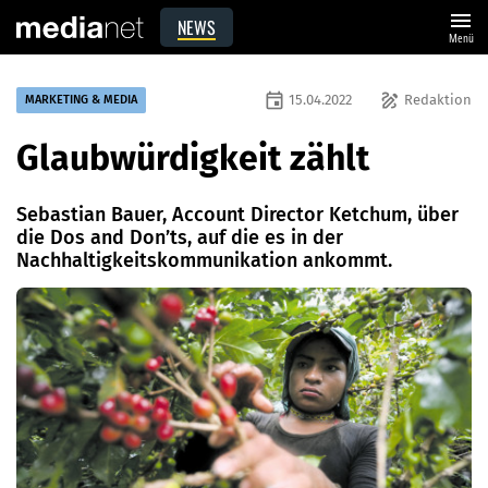
menu
NEWS
Menü
event
draw
15.04.2022
Redaktion
MARKETING & MEDIA
Glaubwürdigkeit zählt
Sebastian Bauer, Account Director Ketchum, über
die Dos and Don’ts, auf die es in der
Nachhaltigkeitskommunikation ankommt.