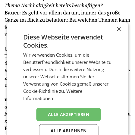
Thema Nachhaltigkeit bereits beschäftigen?
Bauer:
Es geht vor allem darum, immer das große
Ganze im Blick zu behalten: Bei welchen Themen kann
ich nachhaltiges Engagement glaubwürdig
×
mittransportieren?
Diese Webseite verwendet
Cookies.
Und wie schaffe ich zusätzlich Anlässe, um über das
Wir verwenden Cookies, um die
Thema zu sprechen? Dabei muss einem bewusst sein,
Benutzerfreundlichkeit unserer Website zu
dass es nicht von heute auf morgen geht, die
verbessern. Durch die weitere Nutzung
Wahrnehmung eines Unternehmens oder einer Marke
unserer Webseite stimmen Sie der
zu verändern. Dafür benötigt es eine klare Strategie
Verwendung von Cookies gemäß unserer
und einen langen Atem.
Cookie-Richtlinie zu.
Weitere
Informationen
medianet:
Frage zum Schluss – was kann man denn
auch als Agentur selbst tun, um dem Thema
Nachhaltigkeit nach innen künftig ebenfalls mehr Raum
ALLE AKZEPTIEREN
zu geben?
Bauer:
Intern beschäftigen wir uns insbesondere mit
ALLE ABLEHNEN