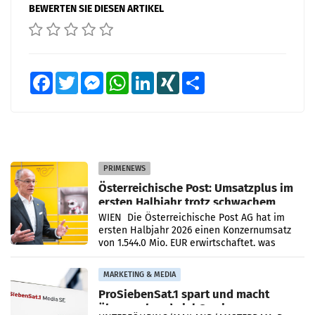
BEWERTEN SIE DIESEN ARTIKEL
Facebook
Twitter
Messenger
WhatsApp
LinkedIn
XING
Teilen
PRIMENEWS
Österreichische Post: Umsatzplus im
ersten Halbjahr trotz schwachem
Briefgeschäft
WIEN Die Österreichische Post AG hat im
ersten Halbjahr 2026 einen Konzernumsatz
von 1.544,0 Mio. EUR erwirtschaftet, was
einem Plus von 3,8 Prozent gegenüber dem
Vergleichszeitraum
MARKETING & MEDIA
ProSiebenSat.1 spart und macht
überraschend viel Gewinn