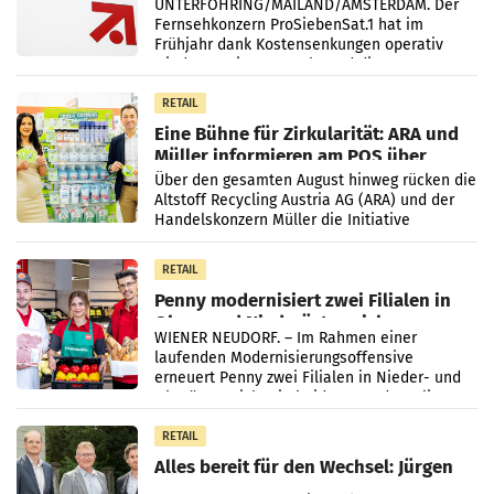
UNTERFÖHRING/MAILAND/AMSTERDAM. Der
Fernsehkonzern ProSiebenSat.1 hat im
Frühjahr dank Kostensenkungen operativ
wieder Gewinn gemacht und die
Markterwartung deutlich übertroffen.
RETAIL
Eine Bühne für Zirkularität: ARA und
Müller informieren am POS über
Kreislauffähigkeit
Über den gesamten August hinweg rücken die
Altstoff Recycling Austria AG (ARA) und der
Handelskonzern Müller die Initiative
„Kreislauf-Helden“ in allen österreichischen
Müller-Filialen
RETAIL
Penny modernisiert zwei Filialen in
Ober- und Niederösterreich
WIENER NEUDORF. – Im Rahmen einer
laufenden Modernisierungsoffensive
erneuert Penny zwei Filialen in Nieder- und
Oberösterreich. Die beiden Standorte liegen
in Haag sowie im rund
RETAIL
Alles bereit für den Wechsel: Jürgen
Albrecht setzt ab 1.1.2027 auf Adeg