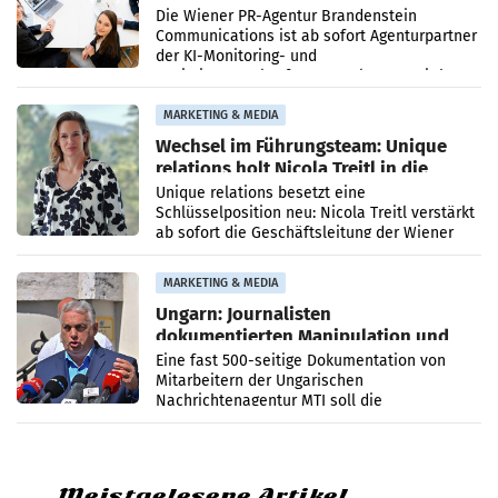
Die Wiener PR-Agentur Brandenstein
Communications ist ab sofort Agenturpartner
der KI-Monitoring- und
Optimierungsplattform OtterlyAI. Damit baut
die Agentur ihr Leistungsportfolio
MARKETING & MEDIA
Wechsel im Führungsteam: Unique
relations holt Nicola Treitl in die
Geschäftsleitung
Unique relations besetzt eine
Schlüsselposition neu: Nicola Treitl verstärkt
ab sofort die Geschäftsleitung der Wiener
PR-Agentur an der Seite von Josef Kalina und
Anna Kalina-Mahr.
MARKETING & MEDIA
Ungarn: Journalisten
dokumentierten Manipulation und
Zensur
Eine fast 500-seitige Dokumentation von
Mitarbeitern der Ungarischen
Nachrichtenagentur MTI soll die
systematische Nachrichten-Manipulation und
Zensur bei der Agentur während der Zeit
Meistgelesene Artikel