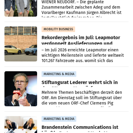
WIENER NEUDORF. – Die geplante
Zusammenarbeit zwischen Adeg und dem
Vorarlberger Kaufmann Jürgen Albrecht ist
kartellrechtlich freigegeben: Die
Bundeswettbewerbsbehörde und der
Bundeskartellanwalt
MOBILITY BUSINESS
Rekordergebnis im Juli: Leapmotor
verdoppelt Auslieferungen und
überschreitet die 100.000er-Marke
– Im Juli 2026 erreichte Leapmotor einen
wichtigen Meilenstein und lieferte weltweit
101.267 Fahrzeuge aus, womit sich das
Ergebnis gegenüber Juli 2025 mehr als
verdoppelte (+102
MARKETING & MEDIA
Stiftungsrat Lederer wehrt sich in
den SN gegen Vorwürfe
Mehrere Themen beschäftigen derzeit den
ORF. Am Dienstag soll im Stiftungsrat über
die vom neuen ORF-Chef Clemens Pig
vorgeschlagenen Besetzungen für die
Direktionen abgestimmt werden.
MARKETING & MEDIA
Brandenstein Communications ist
künftig Partner von OtterlyAI