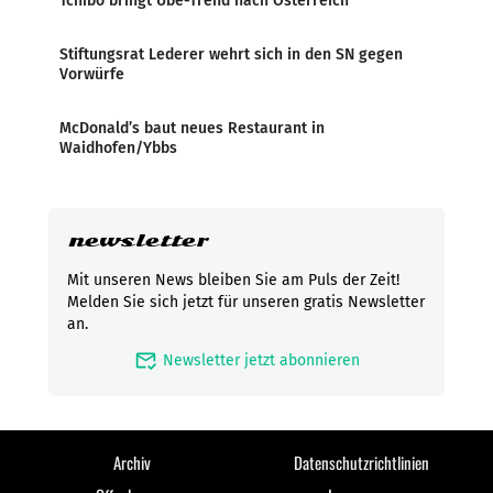
Tchibo bringt Ube-Trend nach Österreich
Stiftungsrat Lederer wehrt sich in den SN gegen
Vorwürfe
McDonald’s baut neues Restaurant in
Waidhofen/Ybbs
newsletter
Mit unseren News bleiben Sie am Puls der Zeit!
Melden Sie sich jetzt für unseren gratis Newsletter
an.
mark_email_read
Newsletter jetzt abonnieren
Archiv
Datenschutzrichtlinien