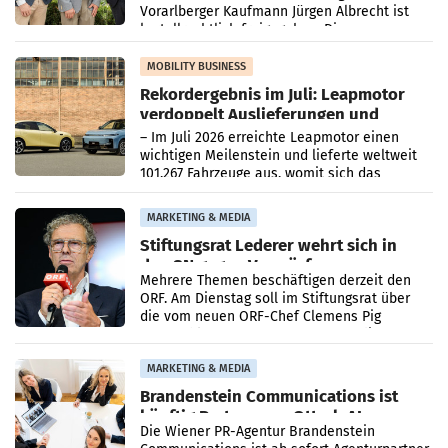
Vorarlberger Kaufmann Jürgen Albrecht ist
kartellrechtlich freigegeben: Die
Bundeswettbewerbsbehörde und der
Bundeskartellanwalt
MOBILITY BUSINESS
Rekordergebnis im Juli: Leapmotor
verdoppelt Auslieferungen und
überschreitet die 100.000er-Marke
– Im Juli 2026 erreichte Leapmotor einen
wichtigen Meilenstein und lieferte weltweit
101.267 Fahrzeuge aus, womit sich das
Ergebnis gegenüber Juli 2025 mehr als
verdoppelte (+102
MARKETING & MEDIA
Stiftungsrat Lederer wehrt sich in
den SN gegen Vorwürfe
Mehrere Themen beschäftigen derzeit den
ORF. Am Dienstag soll im Stiftungsrat über
die vom neuen ORF-Chef Clemens Pig
vorgeschlagenen Besetzungen für die
Direktionen abgestimmt werden.
MARKETING & MEDIA
Brandenstein Communications ist
künftig Partner von OtterlyAI
Die Wiener PR-Agentur Brandenstein