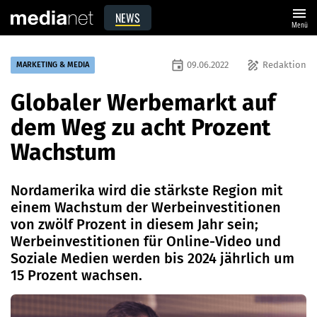
menu
NEWS
Menü
event
draw
09.06.2022
Redaktion
MARKETING & MEDIA
Globaler Werbemarkt auf
dem Weg zu acht Prozent
Wachstum
Nordamerika wird die stärkste Region mit
einem Wachstum der Werbeinvestitionen
von zwölf Prozent in diesem Jahr sein;
Werbeinvestitionen für Online-Video und
Soziale Medien werden bis 2024 jährlich um
15 Prozent wachsen.