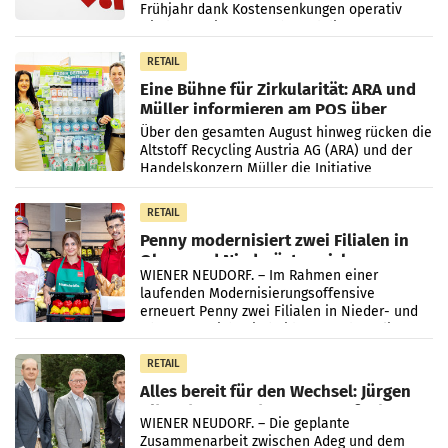
Frühjahr dank Kostensenkungen operativ
wieder Gewinn gemacht und die
Markterwartung deutlich übertroffen.
RETAIL
Eine Bühne für Zirkularität: ARA und
Müller informieren am POS über
Kreislauffähigkeit
Über den gesamten August hinweg rücken die
Altstoff Recycling Austria AG (ARA) und der
Handelskonzern Müller die Initiative
„Kreislauf-Helden“ in allen österreichischen
Müller-Filialen
RETAIL
Penny modernisiert zwei Filialen in
Ober- und Niederösterreich
WIENER NEUDORF. – Im Rahmen einer
laufenden Modernisierungsoffensive
erneuert Penny zwei Filialen in Nieder- und
Oberösterreich. Die beiden Standorte liegen
in Haag sowie im rund
RETAIL
Alles bereit für den Wechsel: Jürgen
Albrecht setzt ab 1.1.2027 auf Adeg
WIENER NEUDORF. – Die geplante
Zusammenarbeit zwischen Adeg und dem