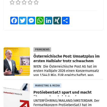
Facebook
Twitter
Messenger
WhatsApp
LinkedIn
XING
Teilen
PRIMENEWS
Österreichische Post: Umsatzplus im
ersten Halbjahr trotz schwachem
Briefgeschäft
WIEN Die Österreichische Post AG hat im
ersten Halbjahr 2026 einen Konzernumsatz
von 1.544,0 Mio. EUR erwirtschaftet, was
einem Plus von 3,8 Prozent gegenüber dem
Vergleichszeitraum
MARKETING & MEDIA
ProSiebenSat.1 spart und macht
überraschend viel Gewinn
UNTERFÖHRING/MAILAND/AMSTERDAM. Der
Fernsehkonzern ProSiebenSat.1 hat im