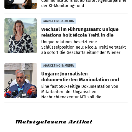
Communications ist ab sofort Agenturpartner
der KI-Monitoring- und
Optimierungsplattform OtterlyAI. Damit baut
die Agentur ihr Leistungsportfolio
MARKETING & MEDIA
Wechsel im Führungsteam: Unique
relations holt Nicola Treitl in die
Geschäftsleitung
Unique relations besetzt eine
Schlüsselposition neu: Nicola Treitl verstärkt
ab sofort die Geschäftsleitung der Wiener
PR-Agentur an der Seite von Josef Kalina und
Anna Kalina-Mahr.
MARKETING & MEDIA
Ungarn: Journalisten
dokumentierten Manipulation und
Zensur
Eine fast 500-seitige Dokumentation von
Mitarbeitern der Ungarischen
Nachrichtenagentur MTI soll die
systematische Nachrichten-Manipulation und
Zensur bei der Agentur während der Zeit
Meistgelesene Artikel