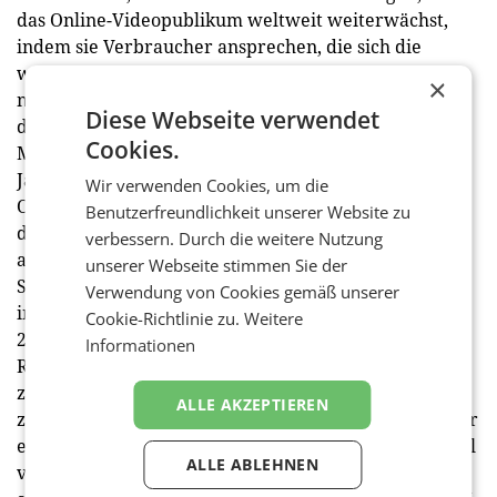
das Online-Videopublikum weltweit weiterwächst,
indem sie Verbraucher ansprechen, die sich die
wachsende Zahl von reinen Abonnementdiensten
×
nicht leisten wollen oder können. Zenith erwartet,
Diese Webseite verwendet
dass die Ausgaben für Online-Video-Werbung von 62
Cookies.
Mrd. US-Dollar im Jahr 2021 auf 95 Mrd. US-Dollar im
Jahr 2024 steigen werden.
Wir verwenden Cookies, um die
Online-Video wird die Sozialen Medien überholen,
Benutzerfreundlichkeit unserer Website zu
deren Werbegelder in den vergangenen neun Jahren
verbessern. Durch die weitere Nutzung
am schnellsten gestiegen waren. Die Ausgaben für
unserer Webseite stimmen Sie der
Social Media-Werbung (einschließlich Videoanzeigen
Verwendung von Cookies gemäß unserer
in Social Media-Feeds) werden zwischen 2021 und
Cookie-Richtlinie zu.
Weitere
2024 voraussichtlich mit einer durchschnittlichen
Informationen
Rate von 15,1% pro Jahr wachsen, angetrieben vom
zunehmenden Wettbewerb der Plattformen, welcher
ALLE AKZEPTIEREN
zu weiteren Innovationen bei den Formaten und einer
engeren Integration mit dem Handel führt. Der Anteil
ALLE ABLEHNEN
von Meta an den Social-Media-Werbeausgaben