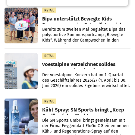
vorgeschlagenen Besetzungen für die
Direktionen abgestimmt werden.
RETAIL
Bipa unterstützt Bewegte Kids
Sommercamps im Osten Österreichs
Bereits zum zweiten Mal begleitet Bipa das
polysportive Sommersportcamp „Bewegte
Kids“. Während der Campwochen in den
Monaten Juli und August versorgt das
Unternehmen Kinder sowie
RETAIL
voestalpine verzeichnet solides
erstes Quartal und steigert EBITDA
Der voestalpine-Konzern hat im 1. Quartal
des Geschäftsjahres 2026/27 (1. April bis 30.
Juni 2026) ein solides Ergebnis erwirtschaftet.
Der Umsatz stieg im Vergleich zur
Vorjahresperiode
RETAIL
Kühl-Spray: SN Sports bringt „Keep
Cool“ auf den Markt
Die SN Sports GmbH bringt gemeinsam mit
der Firma Feygenblatt FloGu OG einen neuen
Kühl- und Regenerations-Spray auf den