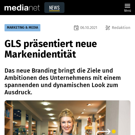
menu
NEWS
Menü
event
draw
06.10.2021
Redaktion
MARKETING & MEDIA
GLS präsentiert neue
Markenidentität
Das neue Branding bringt die Ziele und
Ambitionen des Unternehmens mit einem
spannenden und dynamischen Look zum
Ausdruck.