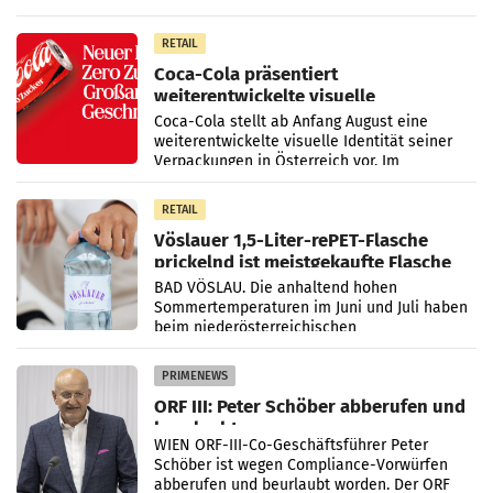
Markt. Das Produkt namens „Keep Cool“ ist zu
100 Prozent
RETAIL
Coca-Cola präsentiert
weiterentwickelte visuelle
Markenidentität
Coca-Cola stellt ab Anfang August eine
weiterentwickelte visuelle Identität seiner
Verpackungen in Österreich vor. Im
Mittelpunkt des Redesigns stehen zentrale
Gestaltungselemente
RETAIL
Vöslauer 1,5-Liter-rePET-Flasche
prickelnd ist meistgekaufte Flasche
Österreichs
BAD VÖSLAU. Die anhaltend hohen
Sommertemperaturen im Juni und Juli haben
beim niederösterreichischen
Getränkehersteller Vöslauer zu deutlichen
Absatzzuwächsen geführt. Während
PRIMENEWS
ORF III: Peter Schöber abberufen und
beurlaubt
WIEN ORF-III-Co-Geschäftsführer Peter
Schöber ist wegen Compliance-Vorwürfen
abberufen und beurlaubt worden. Der ORF