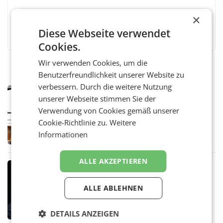
×
Facebook
Twitter
Messenger
WhatsApp
LinkedIn
XING
Teilen
Diese Webseite verwendet
Cookies.
Wir verwenden Cookies, um die
Benutzerfreundlichkeit unserer Website zu
verbessern. Durch die weitere Nutzung
MARKETING & MEDIA
unserer Webseite stimmen Sie der
Pilnacek-U-Ausschuss - Presserat
Verwendung von Cookies gemäß unserer
fordert sensible Berichterstattung
WIEN Der Presserat fordert Medienvertreter
Cookie-Richtlinie zu.
Weitere
dazu auf, im U-Ausschuss zu den
Informationen
Ermittlungen rund um das Ableben des Ex-
Sektionschefs im Justizministerium, Christian
Pilnacek, auf sensible
ALLE AKZEPTIEREN
MARKETING & MEDIA
Stiftungsrat Lederer wehrt sich in
ALLE ABLEHNEN
den SN gegen Vorwürfe
Mehrere Themen beschäftigen derzeit den
ORF. Am Dienstag soll im Stiftungsrat über
DETAILS ANZEIGEN
die vom neuen ORF-Chef Clemens Pig