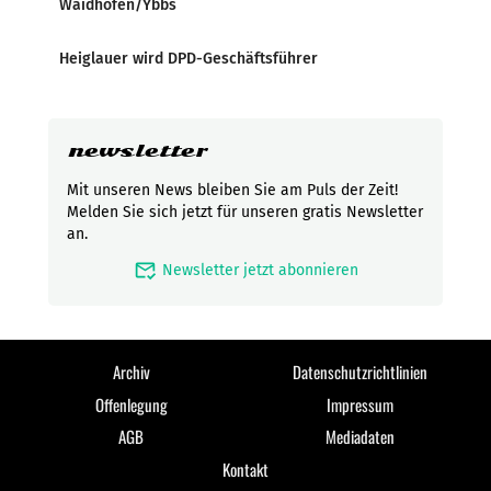
Waidhofen/Ybbs
Heiglauer wird DPD-Geschäftsführer
newsletter
Mit unseren News bleiben Sie am Puls der Zeit!
Melden Sie sich jetzt für unseren gratis Newsletter
an.
mark_email_read
Newsletter jetzt abonnieren
Archiv
Datenschutzrichtlinien
Offenlegung
Impressum
AGB
Mediadaten
Kontakt