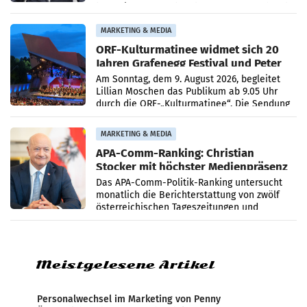
bestätigte gegenüber der APA entsprechende
Medienberichte.
MARKETING & MEDIA
ORF-Kulturmatinee widmet sich 20
Jahren Grafenegg Festival und Peter
Simonischek
Am Sonntag, dem 9. August 2026, begleitet
Lillian Moschen das Publikum ab 9.05 Uhr
durch die ORF-„Kulturmatinee“. Die Sendung
startet mit der Dokumentation „20 Jahre
Grafenegg
MARKETING & MEDIA
APA-Comm-Ranking: Christian
Stocker mit höchster Medienpräsenz
im Juli
Das APA-Comm-Politik-Ranking untersucht
monatlich die Berichterstattung von zwölf
österreichischen Tageszeitungen und
analysiert, welche Politikerinnen und
Politiker Österreichs die
Meistgelesene Artikel
Personalwechsel im Marketing von Penny