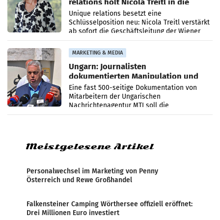
relations holt Nicola Treitl in die
Geschäftsleitung
Unique relations besetzt eine
Schlüsselposition neu: Nicola Treitl verstärkt
ab sofort die Geschäftsleitung der Wiener
PR-Agentur an der Seite von Josef Kalina und
Anna Kalina-Mahr.
MARKETING & MEDIA
Ungarn: Journalisten
dokumentierten Manipulation und
Zensur
Eine fast 500-seitige Dokumentation von
Mitarbeitern der Ungarischen
Nachrichtenagentur MTI soll die
systematische Nachrichten-Manipulation und
Zensur bei der Agentur während der Zeit
Meistgelesene Artikel
Personalwechsel im Marketing von Penny
Österreich und Rewe Großhandel
Falkensteiner Camping Wörthersee offiziell eröffnet:
Drei Millionen Euro investiert