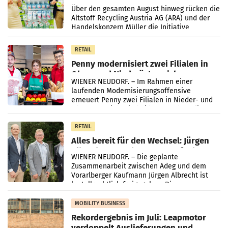
Kreislauffähigkeit
Über den gesamten August hinweg rücken die
Altstoff Recycling Austria AG (ARA) und der
Handelskonzern Müller die Initiative
„Kreislauf-Helden“ in allen österreichischen
Müller-Filialen
RETAIL
Penny modernisiert zwei Filialen in
Ober- und Niederösterreich
WIENER NEUDORF. – Im Rahmen einer
laufenden Modernisierungsoffensive
erneuert Penny zwei Filialen in Nieder- und
Oberösterreich. Die beiden Standorte liegen
in Haag sowie im rund
RETAIL
Alles bereit für den Wechsel: Jürgen
Albrecht setzt ab 1.1.2027 auf Adeg
WIENER NEUDORF. – Die geplante
Zusammenarbeit zwischen Adeg und dem
Vorarlberger Kaufmann Jürgen Albrecht ist
kartellrechtlich freigegeben: Die
Bundeswettbewerbsbehörde und der
Bundeskartellanwalt
MOBILITY BUSINESS
Rekordergebnis im Juli: Leapmotor
verdoppelt Auslieferungen und