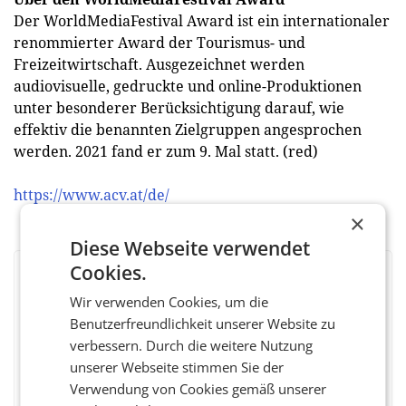
Der WorldMediaFestival Award ist ein internationaler
renommierter Award der Tourismus- und
Freizeitwirtschaft. Ausgezeichnet werden
audiovisuelle, gedruckte und online-Produktionen
unter besonderer Berücksichtigung darauf, wie
effektiv die benannten Zielgruppen angesprochen
werden. 2021 fand er zum 9. Mal statt. (red)
https://www.acv.at/de/
×
Diese Webseite verwendet
Cookies.
BEWERTEN SIE DIESEN ARTIKEL
Wir verwenden Cookies, um die
Benutzerfreundlichkeit unserer Website zu
verbessern. Durch die weitere Nutzung
unserer Webseite stimmen Sie der
Facebook
Twitter
Messenger
WhatsApp
LinkedIn
XING
Teilen
Verwendung von Cookies gemäß unserer