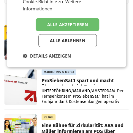
Cookie-Richtlinie zu.
Weitere
Informationen
ALLE AKZEPTIEREN
PRIMENEWS
Österreichische Post: Umsatzplus im
ALLE ABLEHNEN
ersten Halbjahr trotz schwachem
Briefgeschäft
WIEN Die Österreichische Post AG hat im
ersten Halbjahr 2026 einen Konzernumsatz
DETAILS ANZEIGEN
von 1.544,0 Mio. EUR erwirtschaftet, was
einem Plus von 3,8 Prozent gegenüber dem
Vergleichszeitraum
MARKETING & MEDIA
ProSiebenSat.1 spart und macht
überraschend viel Gewinn
UNTERFÖHRING/MAILAND/AMSTERDAM. Der
Fernsehkonzern ProSiebenSat.1 hat im
Frühjahr dank Kostensenkungen operativ
wieder Gewinn gemacht und die
Markterwartung deutlich übertroffen.
RETAIL
Eine Bühne für Zirkularität: ARA und
Müller informieren am POS über