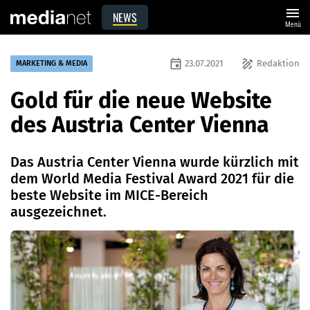
menu
NEWS
Menü
event
draw
23.07.2021
Redaktion
MARKETING & MEDIA
Gold für die neue Website
des Austria Center Vienna
Das Austria Center Vienna wurde kürzlich mit
dem World Media Festival Award 2021 für die
beste Website im MICE-Bereich
ausgezeichnet.