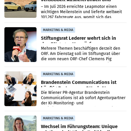
überschreitet die 100.000er-Marke
– Im Juli 2026 erreichte Leapmotor einen
wichtigen Meilenstein und lieferte weltweit
101.267 Fahrzeuge aus, womit sich das
Ergebnis gegenüber Juli 2025 mehr als
verdoppelte (+102
MARKETING & MEDIA
Stiftungsrat Lederer wehrt sich in
den SN gegen Vorwürfe
Mehrere Themen beschäftigen derzeit den
ORF. Am Dienstag soll im Stiftungsrat über
die vom neuen ORF-Chef Clemens Pig
vorgeschlagenen Besetzungen für die
Direktionen abgestimmt werden.
MARKETING & MEDIA
Brandenstein Communications ist
künftig Partner von OtterlyAI
Die Wiener PR-Agentur Brandenstein
Communications ist ab sofort Agenturpartner
der KI-Monitoring- und
Optimierungsplattform OtterlyAI. Damit baut
die Agentur ihr Leistungsportfolio
MARKETING & MEDIA
Wechsel im Führungsteam: Unique