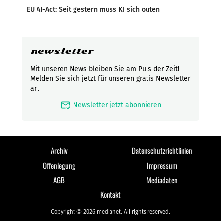
EU AI-Act: Seit gestern muss KI sich outen
newsletter
Mit unseren News bleiben Sie am Puls der Zeit!
Melden Sie sich jetzt für unseren gratis Newsletter
an.
mark_email_read
Newsletter jetzt abonnieren
Archiv
Datenschutzrichtlinien
Offenlegung
Impressum
AGB
Mediadaten
Kontakt
Copyright © 2026 medianet. All rights reserved.