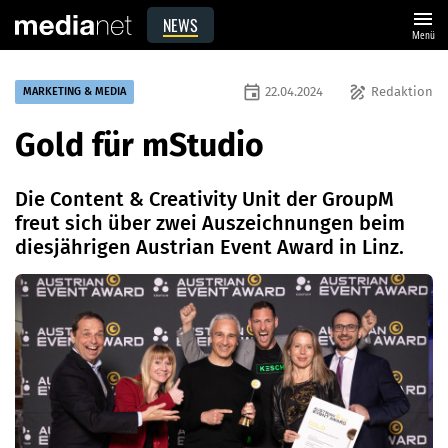
menu
NEWS
Menü
event
draw
22.04.2024
Redaktion
MARKETING & MEDIA
Gold für mStudio
Die Content & Creativity Unit der GroupM
freut sich über zwei Auszeichnungen beim
diesjährigen Austrian Event Award in Linz.