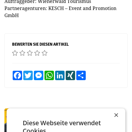
Auftraggeber: Wienerwald Tourismus
Partneragenturen: KESCH – Event and Promotion
GmbH
BEWERTEN SIE DIESEN ARTIKEL
Facebook
Twitter
Messenger
WhatsApp
LinkedIn
XING
Teilen
PRIMENEWS
×
Österreichische Post: Umsatzplus im
Diese Webseite verwendet
ersten Halbjahr trotz schwachem
Cookies.
Briefgeschäft