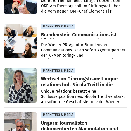
Mehrere Themen beschäftigen derzeit den
ORF. Am Dienstag soll im Stiftungsrat über
die vom neuen ORF-Chef Clemens Pig
vorgeschlagenen Besetzungen für die
Direktionen abgestimmt werden.
MARKETING & MEDIA
Brandenstein Communications ist
künftig Partner von OtterlyAI
Die Wiener PR-Agentur Brandenstein
Communications ist ab sofort Agenturpartner
der KI-Monitoring- und
Optimierungsplattform OtterlyAI. Damit baut
die Agentur ihr Leistungsportfolio
MARKETING & MEDIA
Wechsel im Führungsteam: Unique
relations holt Nicola Treitl in die
Geschäftsleitung
Unique relations besetzt eine
Schlüsselposition neu: Nicola Treitl verstärkt
ab sofort die Geschäftsleitung der Wiener
PR-Agentur an der Seite von Josef Kalina und
Anna Kalina-Mahr.
MARKETING & MEDIA
Ungarn: Journalisten
dokumentierten Manipulation und