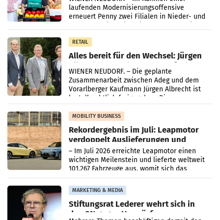
laufenden Modernisierungsoffensive
erneuert Penny zwei Filialen in Nieder- und
Oberösterreich. Die beiden Standorte liegen
in Haag sowie im rund
RETAIL
Alles bereit für den Wechsel: Jürgen
Albrecht setzt ab 1.1.2027 auf Adeg
WIENER NEUDORF. – Die geplante
Zusammenarbeit zwischen Adeg und dem
Vorarlberger Kaufmann Jürgen Albrecht ist
kartellrechtlich freigegeben: Die
Bundeswettbewerbsbehörde und der
Bundeskartellanwalt
MOBILITY BUSINESS
Rekordergebnis im Juli: Leapmotor
verdoppelt Auslieferungen und
überschreitet die 100.000er-Marke
– Im Juli 2026 erreichte Leapmotor einen
wichtigen Meilenstein und lieferte weltweit
101.267 Fahrzeuge aus, womit sich das
Ergebnis gegenüber Juli 2025 mehr als
verdoppelte (+102
MARKETING & MEDIA
Stiftungsrat Lederer wehrt sich in
den SN gegen Vorwürfe