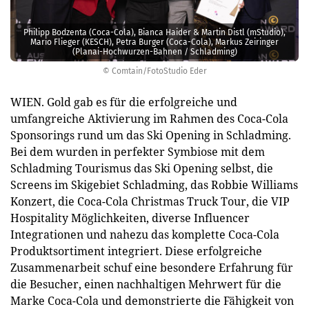
Philipp Bodzenta (Coca-Cola), Bianca Haider & Martin Distl (mStudio),
Mario Flieger (KESCH), Petra Burger (Coca-Cola), Markus Zeiringer
(Planai-Hochwurzen-Bahnen / Schladming)
© Comtain/FotoStudio Eder
WIEN. Gold gab es für die erfolgreiche und
umfangreiche Aktivierung im Rahmen des Coca-Cola
Sponsorings rund um das Ski Opening in Schladming.
Bei dem wurden in perfekter Symbiose mit dem
Schladming Tourismus das Ski Opening selbst, die
Screens im Skigebiet Schladming, das Robbie Williams
Konzert, die Coca-Cola Christmas Truck Tour, die VIP
Hospitality Möglichkeiten, diverse Influencer
Integrationen und nahezu das komplette Coca-Cola
Produktsortiment integriert. Diese erfolgreiche
Zusammenarbeit schuf eine besondere Erfahrung für
die Besucher, einen nachhaltigen Mehrwert für die
Marke Coca-Cola und demonstrierte die Fähigkeit von