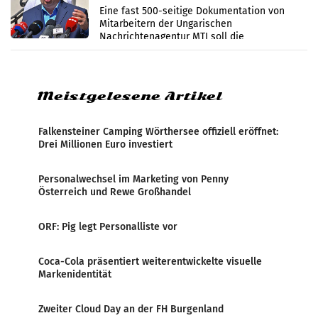
Zensur
Eine fast 500-seitige Dokumentation von
Mitarbeitern der Ungarischen
Nachrichtenagentur MTI soll die
systematische Nachrichten-Manipulation und
Zensur bei der Agentur während der Zeit
Meistgelesene Artikel
Falkensteiner Camping Wörthersee offiziell eröffnet:
Drei Millionen Euro investiert
Personalwechsel im Marketing von Penny
Österreich und Rewe Großhandel
ORF: Pig legt Personalliste vor
Coca-Cola präsentiert weiterentwickelte visuelle
Markenidentität
Zweiter Cloud Day an der FH Burgenland