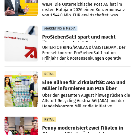
Briefgeschäft
WIEN Die Österreichische Post AG hat im
ersten Halbjahr 2026 einen Konzernumsatz
von 1.544,0 Mio. EUR erwirtschaftet, was
einem Plus von 3,8 Prozent gegenüber dem
Vergleichszeitraum
MARKETING & MEDIA
ProSiebenSat.1 spart und macht
überraschend viel Gewinn
UNTERFÖHRING/MAILAND/AMSTERDAM. Der
Fernsehkonzern ProSiebenSat.1 hat im
Frühjahr dank Kostensenkungen operativ
wieder Gewinn gemacht und die
Markterwartung deutlich übertroffen.
RETAIL
Eine Bühne für Zirkularität: ARA und
Müller informieren am POS über
Kreislauffähigkeit
Über den gesamten August hinweg rücken die
Altstoff Recycling Austria AG (ARA) und der
Handelskonzern Müller die Initiative
„Kreislauf-Helden“ in allen österreichischen
Müller-Filialen
RETAIL
Penny modernisiert zwei Filialen in
Ober- und Niederösterreich