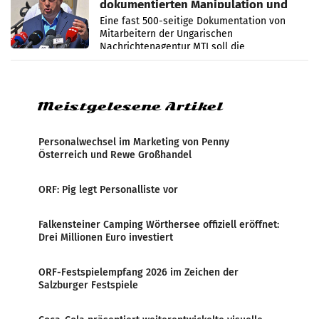
dokumentierten Manipulation und
Zensur
Eine fast 500-seitige Dokumentation von
Mitarbeitern der Ungarischen
Nachrichtenagentur MTI soll die
systematische Nachrichten-Manipulation und
Zensur bei der Agentur während der Zeit
Meistgelesene Artikel
Personalwechsel im Marketing von Penny
Österreich und Rewe Großhandel
ORF: Pig legt Personalliste vor
Falkensteiner Camping Wörthersee offiziell eröffnet:
Drei Millionen Euro investiert
ORF-Festspielempfang 2026 im Zeichen der
Salzburger Festspiele