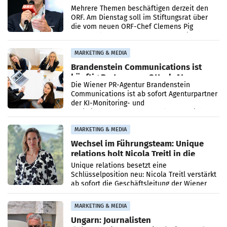
den SN gegen Vorwürfe
Mehrere Themen beschäftigen derzeit den
ORF. Am Dienstag soll im Stiftungsrat über
die vom neuen ORF-Chef Clemens Pig
vorgeschlagenen Besetzungen für die
Direktionen abgestimmt werden.
MARKETING & MEDIA
Brandenstein Communications ist
künftig Partner von OtterlyAI
Die Wiener PR-Agentur Brandenstein
Communications ist ab sofort Agenturpartner
der KI-Monitoring- und
Optimierungsplattform OtterlyAI. Damit baut
die Agentur ihr Leistungsportfolio
MARKETING & MEDIA
Wechsel im Führungsteam: Unique
relations holt Nicola Treitl in die
Geschäftsleitung
Unique relations besetzt eine
Schlüsselposition neu: Nicola Treitl verstärkt
ab sofort die Geschäftsleitung der Wiener
PR-Agentur an der Seite von Josef Kalina und
Anna Kalina-Mahr.
MARKETING & MEDIA
Ungarn: Journalisten