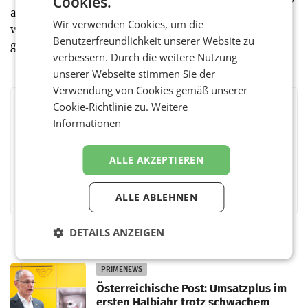
Cookies.
an Bedeutung. Diesen Rahmenbedingungen werden
Wir verwenden Cookies, um die
wir mit unserer neuen Organisation bestmöglich
Benutzerfreundlichkeit unserer Website zu
gerecht.“, erklärt Leitner abschließend.
verbessern. Durch die weitere Nutzung
unserer Webseite stimmen Sie der
Verwendung von Cookies gemäß unserer
Cookie-Richtlinie zu.
Weitere
BEWERTEN SIE DIESEN ARTIKEL
Informationen
ALLE AKZEPTIEREN
Facebook
Twitter
Messenger
WhatsApp
LinkedIn
XING
Teilen
ALLE ABLEHNEN
DETAILS ANZEIGEN
PRIMENEWS
Österreichische Post: Umsatzplus im
ersten Halbjahr trotz schwachem