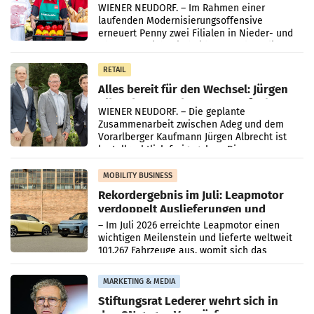
WIENER NEUDORF. – Im Rahmen einer
laufenden Modernisierungsoffensive
erneuert Penny zwei Filialen in Nieder- und
Oberösterreich. Die beiden Standorte liegen
in Haag sowie im rund
RETAIL
Alles bereit für den Wechsel: Jürgen
Albrecht setzt ab 1.1.2027 auf Adeg
WIENER NEUDORF. – Die geplante
Zusammenarbeit zwischen Adeg und dem
Vorarlberger Kaufmann Jürgen Albrecht ist
kartellrechtlich freigegeben: Die
Bundeswettbewerbsbehörde und der
Bundeskartellanwalt
MOBILITY BUSINESS
Rekordergebnis im Juli: Leapmotor
verdoppelt Auslieferungen und
überschreitet die 100.000er-Marke
– Im Juli 2026 erreichte Leapmotor einen
wichtigen Meilenstein und lieferte weltweit
101.267 Fahrzeuge aus, womit sich das
Ergebnis gegenüber Juli 2025 mehr als
verdoppelte (+102
MARKETING & MEDIA
Stiftungsrat Lederer wehrt sich in