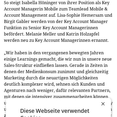
So steigt Isabella Höninger von ihrer Position als Key
Account Managerin Mobile zum Teamlead Mobile &
Account Management auf. Lisa-Sophie Hemersam und
Birgit Gabler werden von der Key Account Manager
Funktion zu Senior Key Account Managerinnen
befördert. Melanie Meller und Katrin Holzapfel
werden neu zu Key Account Managerinnen ernannt.
„Wir haben in den vergangenen bewegten Jahren
einige Learnings gemacht, die wir nun in unsere neue
Sales-Struktur einfließen lassen. Gerade in Zeiten in
denen der Medienkonsum zunimmt und gleichzeitig
Marketing durch die neuartigen Möglichkeiten
deutlich komplexer wird, sehnen sich Kunden und
Agenturen nach weniger, dafür relevanten Partnern,
mit denen sie intensiver zusammenarbeiten können
×
und von denen sie optimal serviciert werden. Simplify
und ganzheitliche, crossmediale Ansätze gewinnen im
Diese Webseite verwendet
zunehmend komplexer werdenden Marketing Setting