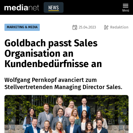
menu
NEWS
Menü
event
draw
25.04.2023
Redaktion
MARKETING & MEDIA
Goldbach passt Sales
Organisation an
Kundenbedürfnisse an
Wolfgang Pernkopf avanciert zum
Stellvertretenden Managing Director Sales.