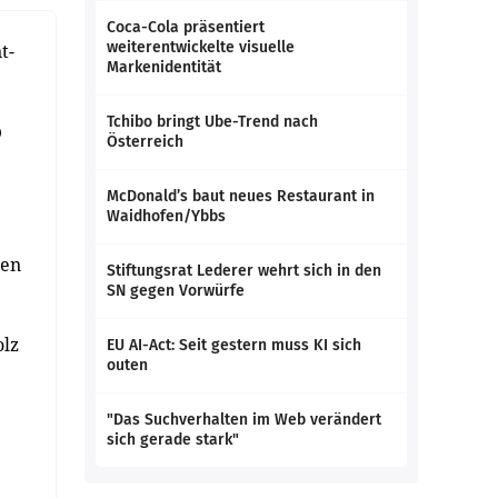
Coca-Cola präsentiert
weiterentwickelte visuelle
t-
Markenidentität
Tchibo bringt Ube-Trend nach
b
Österreich
McDonald’s baut neues Restaurant in
Waidhofen/Ybbs
len
Stiftungsrat Lederer wehrt sich in den
SN gegen Vorwürfe
olz
EU AI-Act: Seit gestern muss KI sich
outen
"Das Suchverhalten im Web verändert
sich gerade stark"