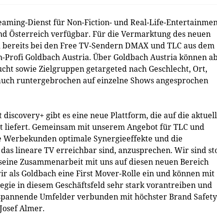
aming-Dienst für Non-Fiction- und Real-Life-Entertainmen
d und Österreich verfügbar. Für die Vermarktung des neuen
h bereits bei den Free TV-Sendern DMAX und TLC aus dem
n-Profi Goldbach Austria. Über Goldbach Austria können a
ucht sowie Zielgruppen getargeted nach Geschlecht, Ort,
 auch runtergebrochen auf einzelne Shows angesprochen
discovery+ gibt es eine neue Plattform, die auf die aktuel
nt liefert. Gemeinsam mit unserem Angebot für TLC und
e Werbekunden optimale Synergieeffekte und die
 das lineare TV erreichbar sind, anzusprechen. Wir sind st
 seine Zusammenarbeit mit uns auf diesen neuen Bereich
 als Goldbach eine First Mover-Rolle ein und können mit
ie in diesem Geschäftsfeld sehr stark vorantreiben und
pannende Umfelder verbunden mit höchster Brand Safety
Josef Almer.