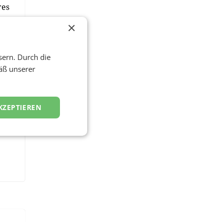
res
×
sern. Durch die
äß unserer
KZEPTIEREN