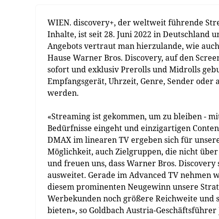
WIEN. discovery+, der weltweit führende Stre
Inhalte, ist seit 28. Juni 2022 in Deutschlan
Angebots vertraut man hierzulande, wie auc
Hause Warner Bros. Discovery, auf den Scree
sofort und exklusiv Prerolls und Midrolls geb
Empfangsgerät, Uhrzeit, Genre, Sender oder
werden.
«Streaming ist gekommen, um zu bleiben - mit 
Bedürfnisse eingeht und einzigartigen Conte
DMAX im linearen TV ergeben sich für unser
Möglichkeit, auch Zielgruppen, die nicht über
und freuen uns, dass Warner Bros. Discovery
ausweitet. Gerade im Advanced TV nehmen wir
diesem prominenten Neugewinn unsere Strateg
Werbekunden noch größere Reichweite und s
bieten», so Goldbach Austria-Geschäftsführer 