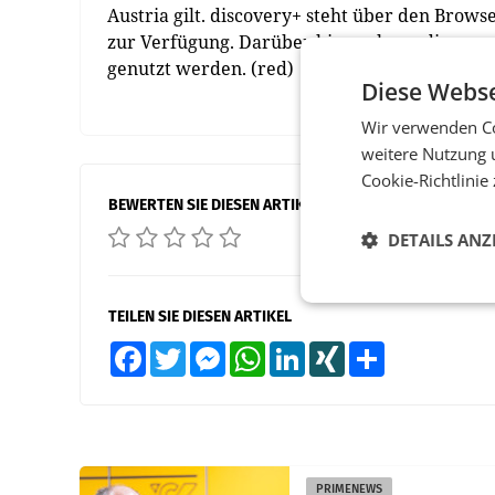
Austria gilt. discovery+ steht über den Brows
zur Verfügung. Darüber hinaus kann discove
genutzt werden. (red)
Diese Webse
Wir verwenden Co
weitere Nutzung 
Cookie-Richtlinie
BEWERTEN SIE DIESEN ARTIKEL
DETAILS ANZ
TEILEN SIE DIESEN ARTIKEL
Facebook
Twitter
Messenger
WhatsApp
LinkedIn
XING
Teilen
PRIMENEWS