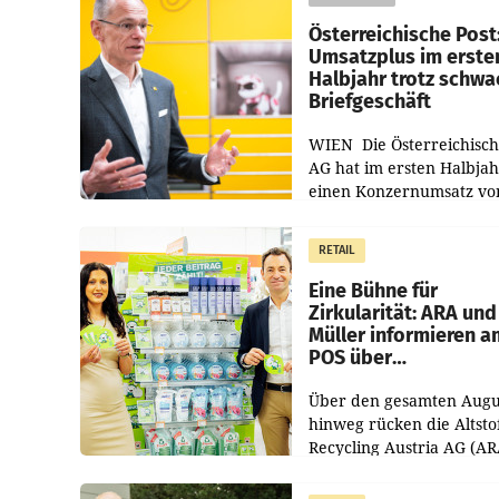
Österreichische Post
Umsatzplus im erste
Halbjahr trotz schw
Briefgeschäft
WIEN Die Österreichisch
AG hat im ersten Halbja
einen Konzernumsatz vo
1.544,0 Mio. EUR
erwirtschaftet, was eine
RETAIL
von 3,8 Prozent gegenüb
dem Vergleichszeitraum
Eine Bühne für
Zirkularität: ARA und
Müller informieren a
POS über
Kreislauffähigkeit
Über den gesamten Augu
hinweg rücken die Altsto
Recycling Austria AG (AR
und der Handelskonzern
Müller die Initiative „Krei