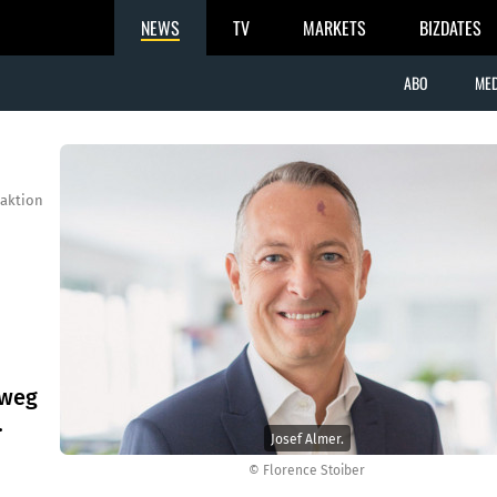
NEWS
TV
MARKETS
BIZDATES
ABO
MED
aktion
 weg
.
Josef Almer.
© Florence Stoiber