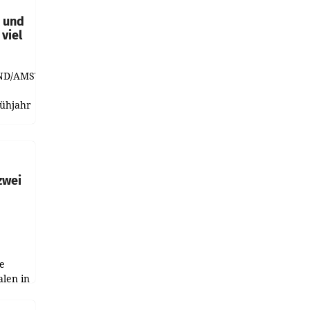
t und
viel
ND/AMSTERDAM.
rühjahr
h
zwei
e
alen in
ich.
gen in