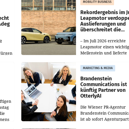
MOBILITY BUSINESS
Haag sowie im rund
ilialen
Rekordergebnis im Ju
echt
Leapmotor verdoppe
 Adeg
Auslieferungen und
überschreitet die
100.000er-Marke
– Im Juli 2026 erreichte
t
Leapmotor einen wichti
Meilenstein und lieferte
Jürgen
weltweit 101.267 Fahrze
ich
aus, womit sich das Erge
MARKETING & MEDIA
gegenüber Juli 2025 meh
örde
verdoppelte (+102
walt
Brandenstein
Communications ist
künftig Partner von
OtterlyAI
ftigen
Die Wiener PR-Agentur
nstag
Brandenstein Communica
die
ist ab sofort Agenturpar
emens
der KI-Monitoring- und