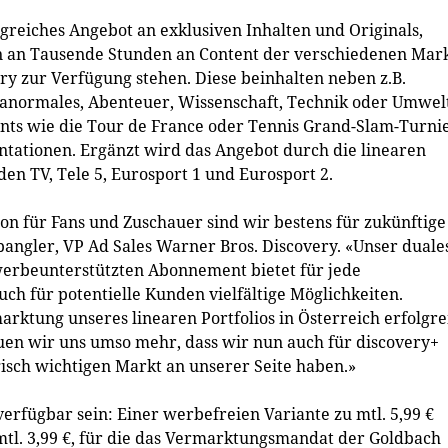
ngreiches Angebot an exklusiven Inhalten und Originals,
n an Tausende Stunden an Content der verschiedenen Mar
 zur Verfügung stehen. Diese beinhalten neben z.B.
ranormales, Abenteuer, Wissenschaft, Technik oder Umwel
ents wie die Tour de France oder Tennis Grand-Slam-Turni
tationen. Ergänzt wird das Angebot durch die linearen
 TV, Tele 5, Eurosport 1 und Eurosport 2.
tion für Fans und Zuschauer sind wir bestens für zukünftige
angler, VP Ad Sales Warner Bros. Discovery. «Unser duale
erbeunterstützten Abonnement bietet für jede
h für potentielle Kunden vielfältige Möglichkeiten.
arktung unseres linearen Portfolios in Österreich erfolgre
en wir uns umso mehr, dass wir nun auch für discovery+
gisch wichtigen Markt an unserer Seite haben.»
erfügbar sein: Einer werbefreien Variante zu mtl. 5,99 €
mtl. 3,99 €, für die das Vermarktungsmandat der Goldbach