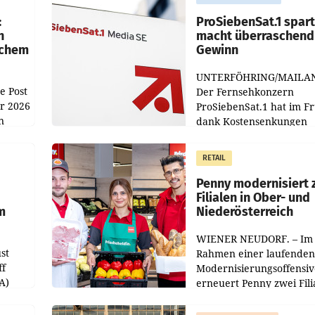
:
ProSiebenSat.1 spar
n
macht überraschend 
achem
Gewinn
UNTERFÖHRING/MAILA
e Post
Der Fernsehkonzern
hr 2026
ProSiebenSat.1 hat im F
n
dank Kostensenkungen
operativ wieder Gewinn
m Plus
gemacht und die
RETAIL
er
Markterwartung deutlic
übertroffen.
Penny modernisiert 
Filialen in Ober- und
m
Niederösterreich
WIENER NEUDORF. – Im
st
Rahmen einer laufenden
ff
Modernisierungsoffensiv
A)
erneuert Penny zwei Fili
Nieder- und Oberösterre
slauf-
Die beiden Standorte lie