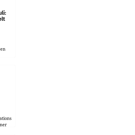
li:
lt
gen
uge
bnis
r als
tions
tner