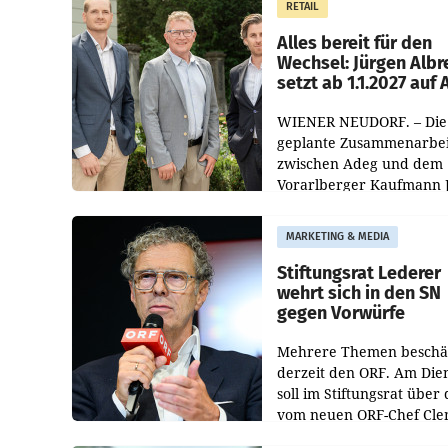
RETAIL
Helden“ in allen
österreichischen Müller-F
Alles bereit für den
Wechsel: Jürgen Albr
setzt ab 1.1.2027 auf
WIENER NEUDORF. – Die
geplante Zusammenarbei
zwischen Adeg und dem
Vorarlberger Kaufmann 
Albrecht ist kartellrechtl
freigegeben: Die
MARKETING & MEDIA
Bundeswettbewerbsbeh
und der Bundeskartellan
Stiftungsrat Lederer
wehrt sich in den SN
gegen Vorwürfe
Mehrere Themen beschä
derzeit den ORF. Am Die
soll im Stiftungsrat über 
vom neuen ORF-Chef Cl
Pig vorgeschlagenen