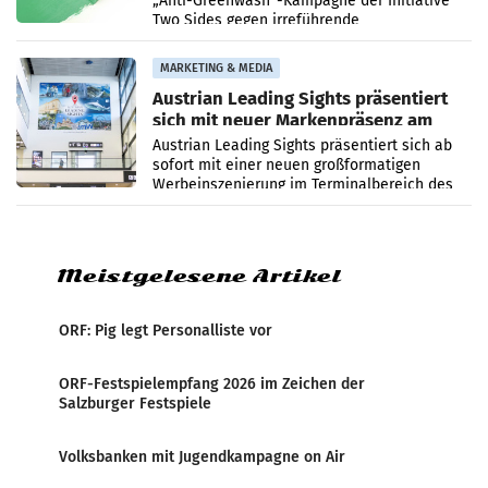
„Anti-Greenwash“-Kampagne der Initiative
Two Sides gegen irreführende
Umweltaussagen bei Papierkommunikation
und papierbasierten Verpackungen
MARKETING & MEDIA
Austrian Leading Sights präsentiert
sich mit neuer Markenpräsenz am
Flughafen Wien
Austrian Leading Sights präsentiert sich ab
sofort mit einer neuen großformatigen
Werbeinszenierung im Terminalbereich des
Flughafen Wien. Die Präsenz befindet sich im
Verbindungsbereich
Meistgelesene Artikel
ORF: Pig legt Personalliste vor
ORF-Festspielempfang 2026 im Zeichen der
Salzburger Festspiele
Volksbanken mit Jugendkampagne on Air