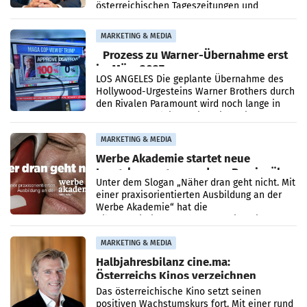
österreichischen Tageszeitungen und
analysiert, welche Politikerinnen und
Politiker Österreichs die
MARKETING & MEDIA
Prozess zu Warner-Übernahme erst
im März 2027
LOS ANGELES Die geplante Übernahme des
Hollywood-Urgesteins Warner Brothers durch
den Rivalen Paramount wird noch lange in
der Schwebe bleiben. Eine Richterin setzte
den Prozess zu
MARKETING & MEDIA
Werbe Akademie startet neue
Imagekampagne rund um Praxisnähe
Unter dem Slogan „Näher dran geht nicht. Mit
einer praxisorientierten Ausbildung an der
Werbe Akademie“ hat die
Bildungseinrichtung des WIFI Wien eine neue
Imagekampagne gestartet.
MARKETING & MEDIA
Halbjahresbilanz cine.ma:
Österreichs Kinos verzeichnen
400.000 Besucher mehr
Das österreichische Kino setzt seinen
positiven Wachstumskurs fort. Mit einer rund