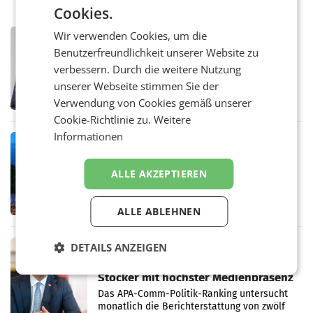
Cookies.
Wir verwenden Cookies, um die
PRIMENEWS
Benutzerfreundlichkeit unserer Website zu
ORF III: Peter Schöber abberufen und
beurlaubt
verbessern. Durch die weitere Nutzung
WIEN ORF-III-Co-Geschäftsführer Peter
unserer Webseite stimmen Sie der
Schöber ist wegen Compliance-Vorwürfen
Verwendung von Cookies gemäß unserer
abberufen und beurlaubt worden. Der ORF
bestätigte gegenüber der APA entsprechende
Cookie-Richtlinie zu.
Weitere
Medienberichte.
Informationen
MARKETING & MEDIA
ORF-Kulturmatinee widmet sich 20
Jahren Grafenegg Festival und Peter
ALLE AKZEPTIEREN
Simonischek
Am Sonntag, dem 9. August 2026, begleitet
Lillian Moschen das Publikum ab 9.05 Uhr
ALLE ABLEHNEN
durch die ORF-„Kulturmatinee“. Die Sendung
startet mit der Dokumentation „20 Jahre
Grafenegg
MARKETING & MEDIA
DETAILS ANZEIGEN
APA-Comm-Ranking: Christian
Stocker mit höchster Medienpräsenz
im Juli
Das APA-Comm-Politik-Ranking untersucht
monatlich die Berichterstattung von zwölf