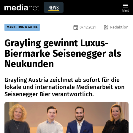
menu
NEWS
Menü
event
draw
07.12.2021
Redaktion
MARKETING & MEDIA
Grayling gewinnt Luxus-
Biermarke Seisenegger als
Neukunden
Grayling Austria zeichnet ab sofort für die
lokale und internationale Medienarbeit von
Seisenegger Bier verantwortlich.