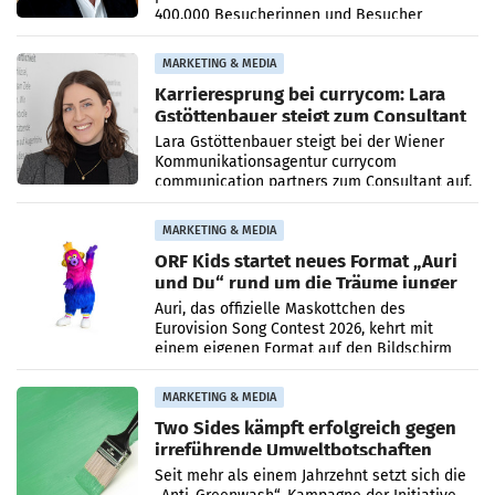
400.000 Besucherinnen und Besucher
höheren Nettoreichweite im ersten Halbjahr
2026 gegenüber dem
MARKETING & MEDIA
Karrieresprung bei currycom: Lara
Gstöttenbauer steigt zum Consultant
auf
Lara Gstöttenbauer steigt bei der Wiener
Kommunikationsagentur currycom
communication partners zum Consultant auf.
Die 27-jährige Beraterin betreut Kundinnen
und Kunden in den Bereichen
MARKETING & MEDIA
ORF Kids startet neues Format „Auri
und Du“ rund um die Träume junger
Menschen
Auri, das offizielle Maskottchen des
Eurovision Song Contest 2026, kehrt mit
einem eigenen Format auf den Bildschirm
zurück. In der neuen Sendung „Auri und Du“
bei ORF Kids steht
MARKETING & MEDIA
Two Sides kämpft erfolgreich gegen
irreführende Umweltbotschaften
beim Papiereinsatz
Seit mehr als einem Jahrzehnt setzt sich die