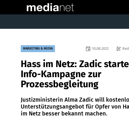
event
draw
10.08.2022
Red
MARKETING & MEDIA
Hass im Netz: Zadic starte
Info-Kampagne zur
Prozessbegleitung
Justizministerin Alma Zadic will kostenl
Unterstützungsangebot für Opfer von H
im Netz besser bekannt machen.