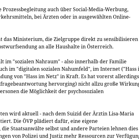
e Prozessbegleitung auch über Social-Media-Werbung,
rkehrsmitteln, bei Ärzten oder in ausgewählten Online-
das Ministerium, die Zielgruppe direkt zu sensibilisieren 
Postwurfsendung an alle Haushalte in Österreich.
t im "sozialen Nahraum" - also innerhalb der Familie
ch im "digitalen sozialen Nahumfeld", im Internet ("Hass
ndung von "Hass im Netz" in Kraft. Es hat vorerst allerdings
nfragebeantwortung hervorging) nicht allzu große Wirkun
ersonen die Möglichkeit der psychosozialen
en wird aktuell - nach dem Suizid der Ärztin Lisa-Maria
iert. Die ÖVP plädiert dafür, eine eigene
 die Staatsanwälte selbst und andere Parteien lehnen dies
ungen von Polizei und Justiz mehr Ressourcen zur Verfügun