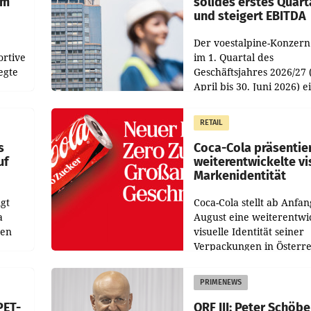
im
solides erstes Quart
und steigert EBITDA
Der voestalpine-Konzern
ortive
im 1. Quartal des
egte
Geschäftsjahres 2026/27 
April bis 30. Juni 2026) e
aten
solides Ergebnis erwirtsc
 das
Der Umsatz stieg im Verg
RETAIL
wie
zur Vorjahresperiode
s
Coca-Cola präsentie
uf
weiterentwickelte vi
Markenidentität
gt
Coca-Cola stellt ab Anfan
a
August eine weiterentwi
nen
visuelle Identität seiner
Verpackungen in Österre
 den
vor. Im Mittelpunkt des
ens
Redesigns stehen zentral
PRIMENEWS
ozent
Gestaltungselemente
PET-
ORF III: Peter Schöbe