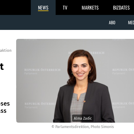
NEWS
TV
MARKETS
BIZDATES
ABO
MED
aktion
t
oses
ass
Alma Zadic
© Parlamentsdirektion, Photo Simonis