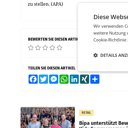
zu stellen. (APA)
Diese Webse
Wir verwenden Co
weitere Nutzung 
BEWERTEN SIE DIESEN ARTIKEL
Cookie-Richtlinie
DETAILS ANZ
TEILEN SIE DIESEN ARTIKEL
Facebook
Twitter
Messenger
WhatsApp
LinkedIn
XING
Teilen
RETAIL
Bipa unterstützt Be