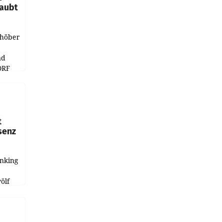
laubt
chöber
nd
ORF
r APA
t
senz
anking
e
ölf
ysiert,
nd