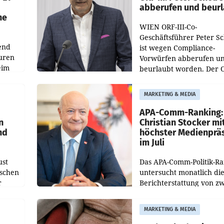
abberufen und beur
he
WIEN ORF-III-Co-
Geschäftsführer Peter S
end
ist wegen Compliance-
uren
Vorwürfen abberufen u
eim
beurlaubt worden. Der 
bestätigte gegenüber de
uer zu
entsprechende
MARKETING & MEDIA
hsen
Medienberichte.
APA-Comm-Ranking:
n
Christian Stocker mi
nd
höchster Medienprä
im Juli
ust
Das APA-Comm-Politik-R
oschen
untersucht monatlich di
r
Berichterstattung von zw
österreichischen
ndung
Tageszeitungen und anal
MARKETING & MEDIA
ation
welche Politikerinnen u