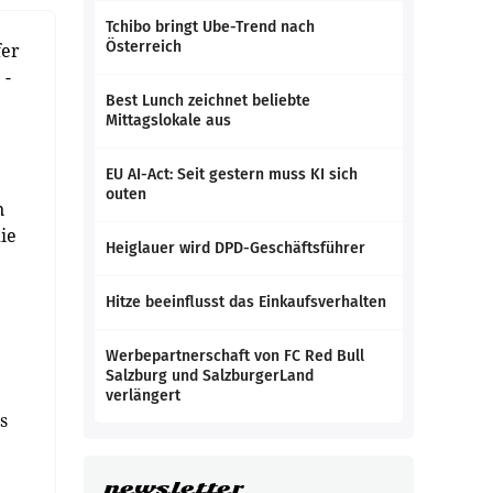
Tchibo bringt Ube-Trend nach
Österreich
fer
 -
Best Lunch zeichnet beliebte
Mittagslokale aus
EU AI-Act: Seit gestern muss KI sich
outen
n
die
Heiglauer wird DPD-Geschäftsführer
Hitze beeinflusst das Einkaufsverhalten
Werbepartnerschaft von FC Red Bull
Salzburg und SalzburgerLand
verlängert
s
newsletter