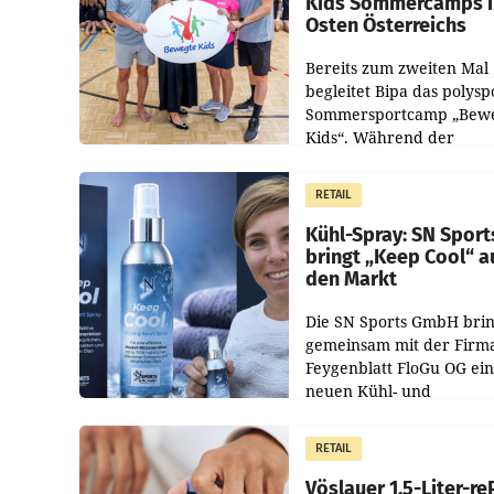
Kids Sommercamps 
Osten Österreichs
Bereits zum zweiten Mal
begleitet Bipa das polysp
Sommersportcamp „Bew
Kids“. Während der
Campwochen in den Mon
Juli und August versorgt
RETAIL
Unternehmen Kinder so
Kühl-Spray: SN Sport
bringt „Keep Cool“ a
den Markt
Die SN Sports GmbH brin
gemeinsam mit der Firm
Feygenblatt FloGu OG ei
neuen Kühl- und
Regenerations-Spray auf
Markt. Das Produkt nam
RETAIL
„Keep Cool“ ist zu 100 Pr
Vöslauer 1,5-Liter-re