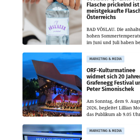
Flasche prickelnd ist
meistgekaufte Flasc
Österreichs
BAD VÖSLAU. Die anhalt
hohen Sommertemperat
im Juni und Juli haben b
niederösterreichischen
Getränkehersteller Vösla
MARKETING & MEDIA
deutlichen Absatzzuwäc
geführt. Während
ORF-Kulturmatinee
widmet sich 20 Jahre
Grafenegg Festival u
Peter Simonischek
Am Sonntag, dem 9. Aug
2026, begleitet Lillian M
das Publikum ab 9.05 Uh
durch die ORF-
„Kulturmatinee“. Die Se
MARKETING & MEDIA
startet mit der Dokument