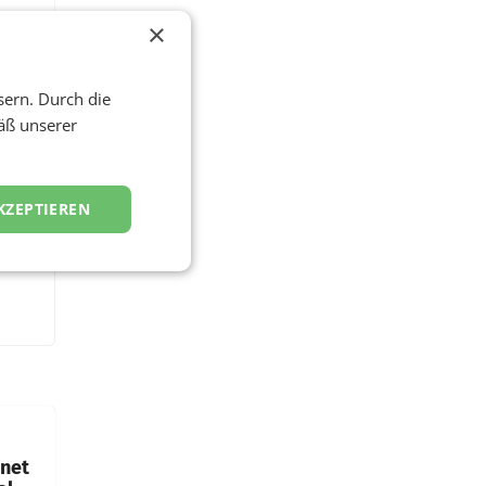
×
sern. Durch die
äß unserer
KZEPTIEREN
hnet