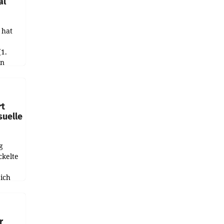
al
 hat
(1.
in
haftet.
leich
rt
suelle
g
ckelte
ich
e
r