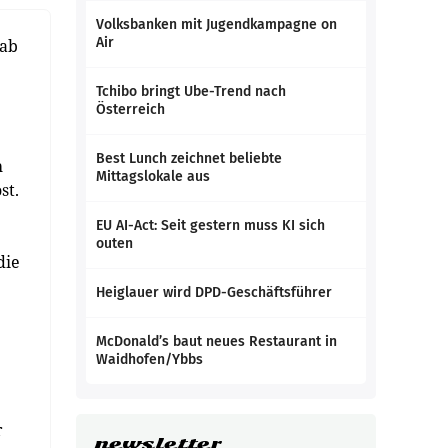
Volksbanken mit Jugendkampagne on
Air
 ab
Tchibo bringt Ube-Trend nach
Österreich
Best Lunch zeichnet beliebte
h
Mittagslokale aus
st.
EU AI-Act: Seit gestern muss KI sich
outen
die
Heiglauer wird DPD-Geschäftsführer
McDonald’s baut neues Restaurant in
Waidhofen/Ybbs
r
newsletter