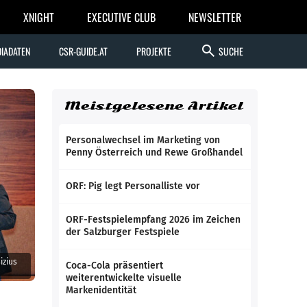
XNIGHT
EXECUTIVE CLUB
NEWSLETTER
search
IADATEN
CSR-GUIDE.AT
PROJEKTE
SUCHE
Meistgelesene Artikel
Personalwechsel im Marketing von
Penny Österreich und Rewe Großhandel
ORF: Pig legt Personalliste vor
ORF-Festspielempfang 2026 im Zeichen
der Salzburger Festspiele
izius
Coca-Cola präsentiert
weiterentwickelte visuelle
Markenidentität