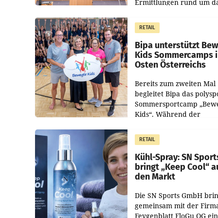
Ermittlungen rund um d
Ableben des Ex-Sektions
im Justizministerium, Chr
RETAIL
Pilnacek, auf sensible
Bipa unterstützt Be
Kids Sommercamps 
Osten Österreichs
Bereits zum zweiten Mal
begleitet Bipa das polysp
Sommersportcamp „Bew
Kids“. Während der
Campwochen in den Mon
Juli und August versorgt
RETAIL
Unternehmen Kinder so
Kühl-Spray: SN Sport
bringt „Keep Cool“ a
den Markt
Die SN Sports GmbH brin
gemeinsam mit der Firm
Feygenblatt FloGu OG ei