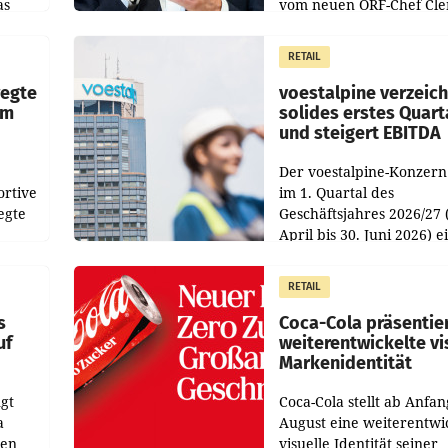
as
vom neuen ORF-Chef Cl
chefs
Pig vorgeschlagenen
istian
Besetzungen für die
RETAIL
Direktionen abgestimmt
werden.
wegte
voestalpine verzeic
im
solides erstes Quart
und steigert EBITDA
Der voestalpine-Konzern
ortive
im 1. Quartal des
egte
Geschäftsjahres 2026/27 
April bis 30. Juni 2026) e
aten
solides Ergebnis erwirtsc
 das
Der Umsatz stieg im Verg
RETAIL
wie
zur Vorjahresperiode
s
Coca-Cola präsentie
uf
weiterentwickelte vi
Markenidentität
gt
Coca-Cola stellt ab Anfan
a
August eine weiterentwi
nen
visuelle Identität seiner