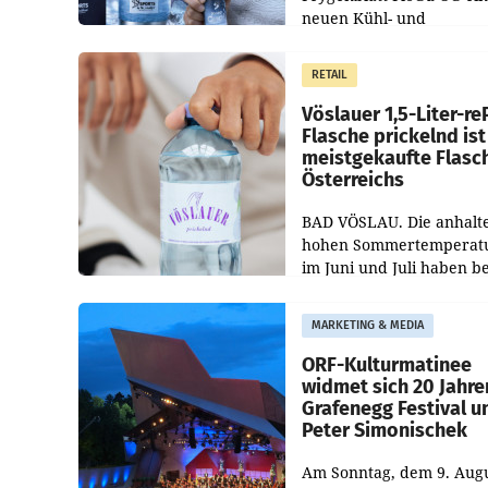
neuen Kühl- und
Regenerations-Spray auf
Markt. Das Produkt nam
RETAIL
„Keep Cool“ ist zu 100 Pr
Vöslauer 1,5-Liter-re
Flasche prickelnd ist
meistgekaufte Flasc
Österreichs
BAD VÖSLAU. Die anhalt
hohen Sommertemperat
im Juni und Juli haben b
niederösterreichischen
Getränkehersteller Vösla
MARKETING & MEDIA
deutlichen Absatzzuwäc
geführt. Während
ORF-Kulturmatinee
widmet sich 20 Jahre
Grafenegg Festival u
Peter Simonischek
Am Sonntag, dem 9. Aug