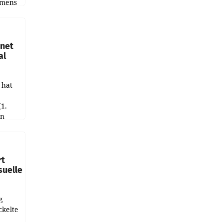
emens
hnet
al
 hat
(1.
in
haftet.
leich
rt
suelle
g
ckelte