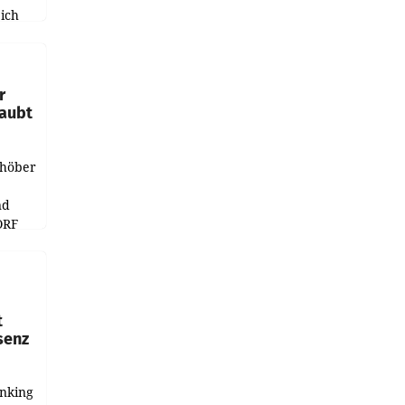
ich
e
r
laubt
chöber
nd
ORF
r APA
t
senz
anking