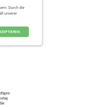
sern. Durch die
äß unserer
KZEPTIEREN
ftigen
nstag
die