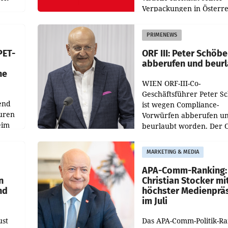
Verpackungen in Österre
 den
vor. Im Mittelpunkt des
ens
Redesigns stehen zentral
PRIMENEWS
ozent
Gestaltungselemente
PET-
ORF III: Peter Schöbe
abberufen und beur
he
WIEN ORF-III-Co-
Geschäftsführer Peter S
end
ist wegen Compliance-
uren
Vorwürfen abberufen u
eim
beurlaubt worden. Der 
bestätigte gegenüber de
uer zu
entsprechende
MARKETING & MEDIA
hsen
Medienberichte.
APA-Comm-Ranking:
n
Christian Stocker mi
nd
höchster Medienprä
im Juli
ust
Das APA-Comm-Politik-R