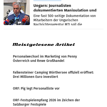
Ungarn: Journalisten
dokumentierten Manipulation und
Zensur
Eine fast 500-seitige Dokumentation von
Mitarbeitern der Ungarischen
Nachrichtenagentur MTI soll die
systematische Nachrichten-Manipulation und
Zensur bei der Agentur während der Zeit
Meistgelesene Artikel
Personalwechsel im Marketing von Penny
Österreich und Rewe Großhandel
Falkensteiner Camping Wörthersee offiziell eröffnet:
Drei Millionen Euro investiert
ORF: Pig legt Personalliste vor
ORF-Festspielempfang 2026 im Zeichen der
Salzburger Festspiele