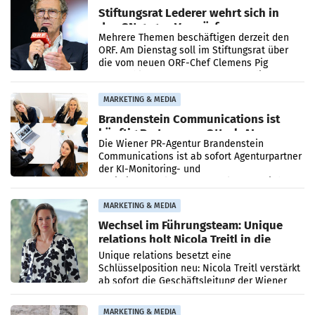
Stiftungsrat Lederer wehrt sich in
den SN gegen Vorwürfe
Mehrere Themen beschäftigen derzeit den
ORF. Am Dienstag soll im Stiftungsrat über
die vom neuen ORF-Chef Clemens Pig
vorgeschlagenen Besetzungen für die
Direktionen abgestimmt werden.
MARKETING & MEDIA
Brandenstein Communications ist
künftig Partner von OtterlyAI
Die Wiener PR-Agentur Brandenstein
Communications ist ab sofort Agenturpartner
der KI-Monitoring- und
Optimierungsplattform OtterlyAI. Damit baut
die Agentur ihr Leistungsportfolio
MARKETING & MEDIA
Wechsel im Führungsteam: Unique
relations holt Nicola Treitl in die
Geschäftsleitung
Unique relations besetzt eine
Schlüsselposition neu: Nicola Treitl verstärkt
ab sofort die Geschäftsleitung der Wiener
PR-Agentur an der Seite von Josef Kalina und
Anna Kalina-Mahr.
MARKETING & MEDIA