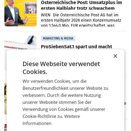
Österreichische Post: Umsatzplus im
ersten Halbjahr trotz schwachem
Briefgeschäft
WIEN Die Österreichische Post AG hat im
ersten Halbjahr 2026 einen Konzernumsatz
von 1.544,0 Mio. EUR erwirtschaftet, was
einem Plus von 3,8 Prozent gegenüber dem
Vergleichszeitraum
MARKETING & MEDIA
ProSiebenSat.1 spart und macht
überraschend viel Gewinn
×
UNTERFÖHRING/MAILAND/AMSTERDAM. Der
Fernsehkonzern ProSiebenSat.1 hat im
Diese Webseite verwendet
Frühjahr dank Kostensenkungen operativ
Cookies.
wieder Gewinn gemacht und die
Markterwartung deutlich übertroffen.
Wir verwenden Cookies, um die
RETAIL
Benutzerfreundlichkeit unserer Website zu
Eine Bühne für Zirkularität: ARA und
verbessern. Durch die weitere Nutzung
Müller informieren am POS über
unserer Webseite stimmen Sie der
Kreislauffähigkeit
Über den gesamten August hinweg rücken die
Altstoff Recycling Austria AG (ARA) und der
Verwendung von Cookies gemäß unserer
Handelskonzern Müller die Initiative
Cookie-Richtlinie zu.
Weitere
„Kreislauf-Helden“ in allen österreichischen
Informationen
Müller-Filialen
RETAIL