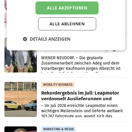
Penny modernisiert zwei Filialen in
ALLE AKZEPTIEREN
Ober- und Niederösterreich
WIENER NEUDORF. – Im Rahmen einer
laufenden Modernisierungsoffensive
ALLE ABLEHNEN
erneuert Penny zwei Filialen in Nieder- und
Oberösterreich. Die beiden Standorte liegen
in Haag sowie im rund
DETAILS ANZEIGEN
RETAIL
Alles bereit für den Wechsel: Jürgen
Albrecht setzt ab 1.1.2027 auf Adeg
WIENER NEUDORF. – Die geplante
Zusammenarbeit zwischen Adeg und dem
Vorarlberger Kaufmann Jürgen Albrecht ist
kartellrechtlich freigegeben: Die
Bundeswettbewerbsbehörde und der
Bundeskartellanwalt
MOBILITY BUSINESS
Rekordergebnis im Juli: Leapmotor
verdoppelt Auslieferungen und
überschreitet die 100.000er-Marke
– Im Juli 2026 erreichte Leapmotor einen
wichtigen Meilenstein und lieferte weltweit
101.267 Fahrzeuge aus, womit sich das
Ergebnis gegenüber Juli 2025 mehr als
verdoppelte (+102
MARKETING & MEDIA