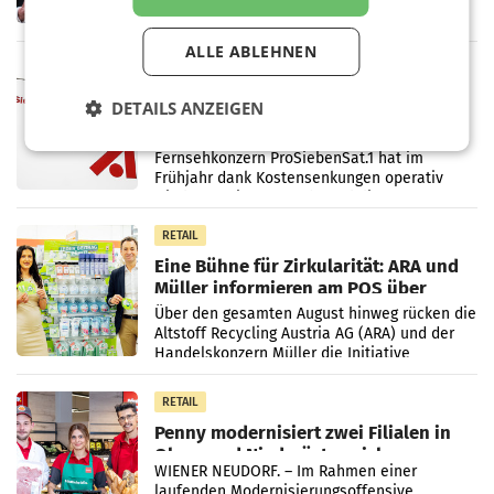
ersten Halbjahr 2026 einen Konzernumsatz
von 1.544,0 Mio. EUR erwirtschaftet, was
einem Plus von 3,8 Prozent gegenüber dem
ALLE ABLEHNEN
Vergleichszeitraum
MARKETING & MEDIA
ProSiebenSat.1 spart und macht
DETAILS ANZEIGEN
überraschend viel Gewinn
UNTERFÖHRING/MAILAND/AMSTERDAM. Der
Fernsehkonzern ProSiebenSat.1 hat im
Frühjahr dank Kostensenkungen operativ
wieder Gewinn gemacht und die
Markterwartung deutlich übertroffen.
RETAIL
Eine Bühne für Zirkularität: ARA und
Müller informieren am POS über
Kreislauffähigkeit
Über den gesamten August hinweg rücken die
Altstoff Recycling Austria AG (ARA) und der
Handelskonzern Müller die Initiative
„Kreislauf-Helden“ in allen österreichischen
Müller-Filialen
RETAIL
Penny modernisiert zwei Filialen in
Ober- und Niederösterreich
WIENER NEUDORF. – Im Rahmen einer
laufenden Modernisierungsoffensive