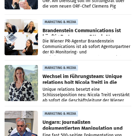
ORF. Am Dienstag soll im Stiftungsrat über
die vom neuen ORF-Chef Clemens Pig
vorgeschlagenen Besetzungen für die
Direktionen abgestimmt werden.
MARKETING & MEDIA
Brandenstein Communications ist
künftig Partner von OtterlyAI
Die Wiener PR-Agentur Brandenstein
Communications ist ab sofort Agenturpartner
der KI-Monitoring- und
Optimierungsplattform OtterlyAI. Damit baut
die Agentur ihr Leistungsportfolio
MARKETING & MEDIA
Wechsel im Führungsteam: Unique
relations holt Nicola Treitl in die
Geschäftsleitung
Unique relations besetzt eine
Schlüsselposition neu: Nicola Treitl verstärkt
ab sofort die Geschäftsleitung der Wiener
PR-Agentur an der Seite von Josef Kalina und
Anna Kalina-Mahr.
MARKETING & MEDIA
Ungarn: Journalisten
dokumentierten Manipulation und
Zensur
Eine fast 500-seitige Dokumentation von