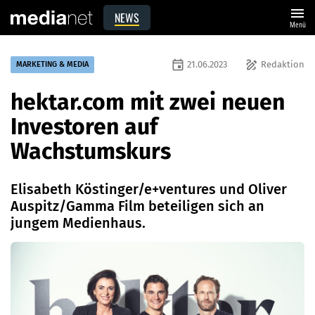
menu
NEWS
Menü
event
draw
21.06.2023
Redaktion
MARKETING & MEDIA
hektar.com mit zwei neuen
Investoren auf
Wachstumskurs
Elisabeth Köstinger/e+ventures und Oliver
Auspitz/Gamma Film beteiligen sich an
jungem Medienhaus.