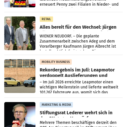
erneuert Penny zwei Filialen in Nieder- und
Oberösterreich. Die beiden Standorte liegen
in Haag sowie im rund
RETAIL
Alles bereit für den Wechsel: Jürgen
Albrecht setzt ab 1.1.2027 auf Adeg
WIENER NEUDORF. – Die geplante
Zusammenarbeit zwischen Adeg und dem
Vorarlberger Kaufmann Jürgen Albrecht ist
kartellrechtlich freigegeben: Die
Bundeswettbewerbsbehörde und der
Bundeskartellanwalt
MOBILITY BUSINESS
Rekordergebnis im Juli: Leapmotor
verdoppelt Auslieferungen und
überschreitet die 100.000er-Marke
– Im Juli 2026 erreichte Leapmotor einen
wichtigen Meilenstein und lieferte weltweit
101.267 Fahrzeuge aus, womit sich das
Ergebnis gegenüber Juli 2025 mehr als
verdoppelte (+102
MARKETING & MEDIA
Stiftungsrat Lederer wehrt sich in
den SN gegen Vorwürfe
Mehrere Themen beschäftigen derzeit den