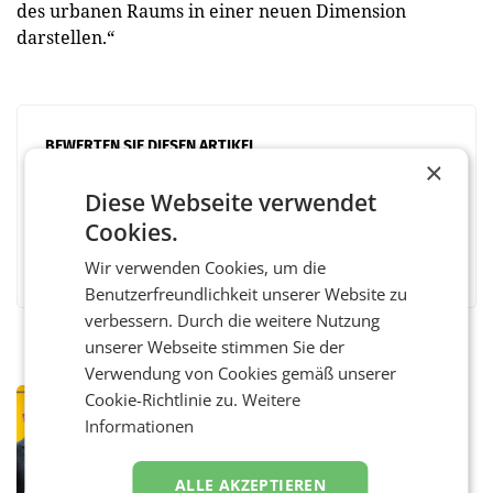
des urbanen Raums in einer neuen Dimension
darstellen.“
BEWERTEN SIE DIESEN ARTIKEL
×
Diese Webseite verwendet
Cookies.
Facebook
Twitter
Messenger
WhatsApp
LinkedIn
XING
Teilen
Wir verwenden Cookies, um die
Benutzerfreundlichkeit unserer Website zu
verbessern. Durch die weitere Nutzung
unserer Webseite stimmen Sie der
Verwendung von Cookies gemäß unserer
Cookie-Richtlinie zu.
Weitere
PRIMENEWS
Informationen
Österreichische Post: Umsatzplus im
ersten Halbjahr trotz schwachem
Briefgeschäft
WIEN Die Österreichische Post AG hat im
ALLE AKZEPTIEREN