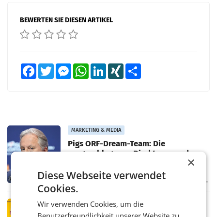
BEWERTEN SIE DIESEN ARTIKEL
Facebook
Twitter
Messenger
WhatsApp
LinkedIn
XING
Teilen
MARKETING & MEDIA
Pigs ORF-Dream-Team: Die
vorgeschlagenen Direktoren und
×
Direktorinnen
Morgen wählt der ORF Stiftungsrat die ORF-
Diese Webseite verwendet
Direktorinnen und -Direktoren, sowie die
Landesdirektorinnen und -direktoren. Das 13-
Cookies.
köpfige Wunschteam des ab 1. Jänner 2027
amtierenden
Wir verwenden Cookies, um die
PRIMENEWS
Benutzerfreundlichkeit unserer Website zu
Österreichische Post: Umsatzplus im