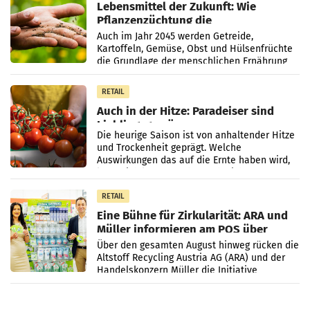
Lebensmittel der Zukunft: Wie
Pflanzenzüchtung die
Ernährungssicherheit sichert
Auch im Jahr 2045 werden Getreide,
Kartoffeln, Gemüse, Obst und Hülsenfrüchte
die Grundlage der menschlichen Ernährung
bilden. Allerdings verändern sich die
Eigenschaften der Pflanzen
RETAIL
Auch in der Hitze: Paradeiser sind
Lieblingsgemüse
Die heurige Saison ist von anhaltender Hitze
und Trockenheit geprägt. Welche
Auswirkungen das auf die Ernte haben wird,
lässt sich laut Branche noch nicht
abschließend beurteilen.
RETAIL
Eine Bühne für Zirkularität: ARA und
Müller informieren am POS über
Kreislauffähigkeit
Über den gesamten August hinweg rücken die
Altstoff Recycling Austria AG (ARA) und der
Handelskonzern Müller die Initiative
„Kreislauf-Helden“ in allen österreichischen
Müller-Filialen