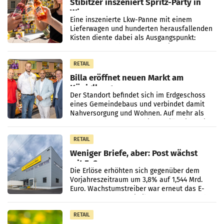
Stibitzer inszeniert Spritz-Party in
Wien
Eine inszenierte Lkw-Panne mit einem
Lieferwagen und hunderten herausfallenden
Kisten diente dabei als Ausgangspunkt:
Passanten wurden gebeten, beim Aufräumen
zu helfen, und erhielten
RETAIL
Billa eröffnet neuen Markt am
Küniglberg
Der Standort befindet sich im Erdgeschoss
eines Gemeindebaus und verbindet damit
Nahversorgung und Wohnen. Auf mehr als
330 m² Verkaufsfläche bietet Billa ein breites
Sortiment mit
RETAIL
Weniger Briefe, aber: Post wächst
mit E-Commerce
Die Erlöse erhöhten sich gegenüber dem
Vorjahreszeitraum um 3,8% auf 1,544 Mrd.
Euro. Wachstumstreiber war erneut das E-
Commerce- und Logistikgeschäft, während
der Strukturwandel
RETAIL