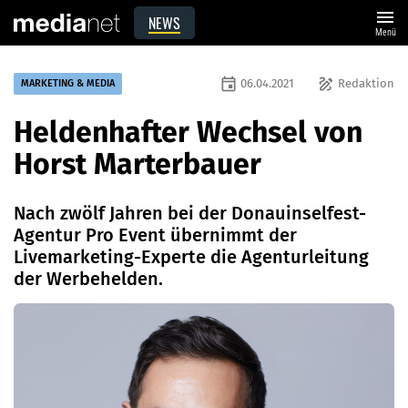
menu
NEWS
Menü
event
draw
06.04.2021
Redaktion
MARKETING & MEDIA
Heldenhafter Wechsel von
Horst Marterbauer
Nach zwölf Jahren bei der Donauinselfest-
Agentur Pro Event übernimmt der
Livemarketing-Experte die Agenturleitung
der Werbehelden.