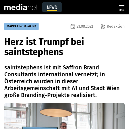
menu
NEWS
Menü
event
draw
23.08.2022
Redaktion
MARKETING & MEDIA
Herz ist Trumpf bei
saintstephens
saintstephens ist mit Saffron Brand
Consultants international vernetzt; in
Österreich wurden in dieser
Arbeitsgemeinschaft mit A1 und Stadt Wien
große Branding-Projekte realisiert.