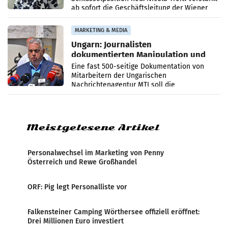
ab sofort die Geschäftsleitung der Wiener
PR-Agentur an der Seite von Josef Kalina und
Anna Kalina-Mahr.
MARKETING & MEDIA
Ungarn: Journalisten
dokumentierten Manipulation und
Zensur
Eine fast 500-seitige Dokumentation von
Mitarbeitern der Ungarischen
Nachrichtenagentur MTI soll die
systematische Nachrichten-Manipulation und
Zensur bei der Agentur während der Zeit
Meistgelesene Artikel
Personalwechsel im Marketing von Penny
Österreich und Rewe Großhandel
ORF: Pig legt Personalliste vor
Falkensteiner Camping Wörthersee offiziell eröffnet:
Drei Millionen Euro investiert