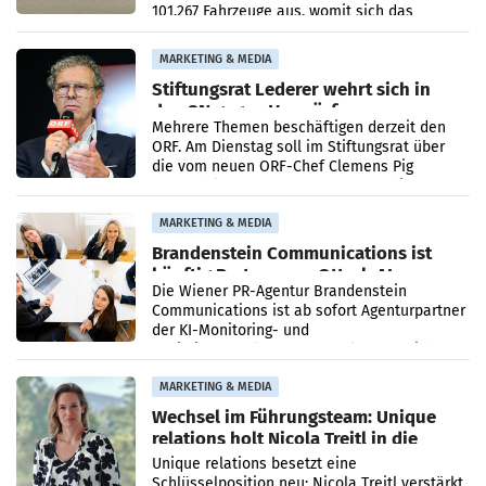
101.267 Fahrzeuge aus, womit sich das
Ergebnis gegenüber Juli 2025 mehr als
verdoppelte (+102
MARKETING & MEDIA
Stiftungsrat Lederer wehrt sich in
den SN gegen Vorwürfe
Mehrere Themen beschäftigen derzeit den
ORF. Am Dienstag soll im Stiftungsrat über
die vom neuen ORF-Chef Clemens Pig
vorgeschlagenen Besetzungen für die
Direktionen abgestimmt werden.
MARKETING & MEDIA
Brandenstein Communications ist
künftig Partner von OtterlyAI
Die Wiener PR-Agentur Brandenstein
Communications ist ab sofort Agenturpartner
der KI-Monitoring- und
Optimierungsplattform OtterlyAI. Damit baut
die Agentur ihr Leistungsportfolio
MARKETING & MEDIA
Wechsel im Führungsteam: Unique
relations holt Nicola Treitl in die
Geschäftsleitung
Unique relations besetzt eine
Schlüsselposition neu: Nicola Treitl verstärkt