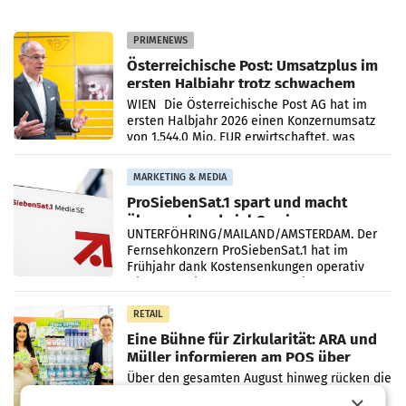
PRIMENEWS
Österreichische Post: Umsatzplus im
ersten Halbjahr trotz schwachem
Briefgeschäft
WIEN Die Österreichische Post AG hat im
ersten Halbjahr 2026 einen Konzernumsatz
von 1.544,0 Mio. EUR erwirtschaftet, was
einem Plus von 3,8 Prozent gegenüber dem
Vergleichszeitraum
MARKETING & MEDIA
ProSiebenSat.1 spart und macht
überraschend viel Gewinn
UNTERFÖHRING/MAILAND/AMSTERDAM. Der
Fernsehkonzern ProSiebenSat.1 hat im
Frühjahr dank Kostensenkungen operativ
wieder Gewinn gemacht und die
Markterwartung deutlich übertroffen.
RETAIL
Eine Bühne für Zirkularität: ARA und
Müller informieren am POS über
Kreislauffähigkeit
Über den gesamten August hinweg rücken die
Altstoff Recycling Austria AG (ARA) und der
×