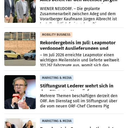
Albrecht setzt ab 1.1.2027 auf Adeg
WIENER NEUDORF. – Die geplante
Zusammenarbeit zwischen Adeg und dem
Vorarlberger Kaufmann Jürgen Albrecht ist
kartellrechtlich freigegeben: Die
Bundeswettbewerbsbehörde und der
Bundeskartellanwalt
MOBILITY BUSINESS
Rekordergebnis im Juli: Leapmotor
verdoppelt Auslieferungen und
überschreitet die 100.000er-Marke
– Im Juli 2026 erreichte Leapmotor einen
wichtigen Meilenstein und lieferte weltweit
101.267 Fahrzeuge aus, womit sich das
Ergebnis gegenüber Juli 2025 mehr als
verdoppelte (+102
MARKETING & MEDIA
Stiftungsrat Lederer wehrt sich in
den SN gegen Vorwürfe
Mehrere Themen beschäftigen derzeit den
ORF. Am Dienstag soll im Stiftungsrat über
die vom neuen ORF-Chef Clemens Pig
vorgeschlagenen Besetzungen für die
Direktionen abgestimmt werden.
MARKETING & MEDIA