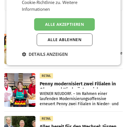
Cookie-Richtlinie zu.
Weitere
Informationen
ALLE AKZEPTIEREN
RETAIL
ALLE ABLEHNEN
Eine Bühne für Zirkularität: ARA und
Müller informieren am POS über
Kreislauffähigkeit
Über den gesamten August hinweg rücken die
DETAILS ANZEIGEN
Altstoff Recycling Austria AG (ARA) und der
Handelskonzern Müller die Initiative
„Kreislauf-Helden“ in allen österreichischen
Müller-Filialen
RETAIL
Penny modernisiert zwei Filialen in
Ober- und Niederösterreich
WIENER NEUDORF. – Im Rahmen einer
laufenden Modernisierungsoffensive
erneuert Penny zwei Filialen in Nieder- und
Oberösterreich. Die beiden Standorte liegen
in Haag sowie im rund
RETAIL
Alles bereit für den Wechsel: Jürgen