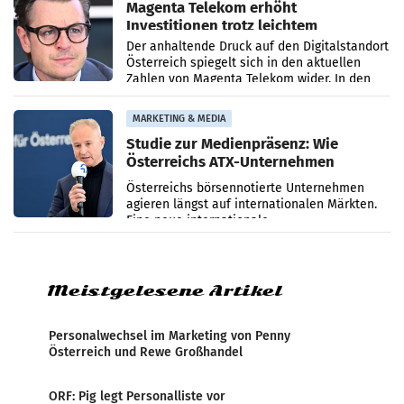
Magenta Telekom erhöht
Investitionen trotz leichtem
Umsatzrückgang
Der anhaltende Druck auf den Digitalstandort
Österreich spiegelt sich in den aktuellen
Zahlen von Magenta Telekom wider. In den
ersten sechs Monaten des laufenden Jahres
verzeichnete
MARKETING & MEDIA
Studie zur Medienpräsenz: Wie
Österreichs ATX-Unternehmen
international wahrgenommen
Österreichs börsennotierte Unternehmen
werden
agieren längst auf internationalen Märkten.
Eine neue internationale
Medienresonanzanalyse untersucht die
weltweite Berichterstattung über
Meistgelesene Artikel
Personalwechsel im Marketing von Penny
Österreich und Rewe Großhandel
ORF: Pig legt Personalliste vor