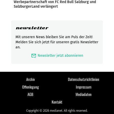
Werbepartnerschaft von FC Red Bull Salzburg und
SalzburgerLand verlängert
newsletter
Mit unseren News bleiben Sie am Puls der Zeit!
Melden Sie sich jetzt für unseren gratis Newsletter
an.
mark_email_read
Newsletter jetzt abonnieren
Archiv
Datenschutzrichtlinien
Offenlegung
Impressum
AGB
Mediadaten
Kontakt
Copyright © 2026 medianet. All rights reserved.