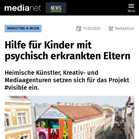
menu
NEWS
Menü
event
draw
17.03.2022
Redaktion
MARKETING & MEDIA
Hilfe für Kinder mit
psychisch erkrankten Eltern
Heimische Künstler, Kreativ- und
Mediaagenturen setzen sich für das Projekt
#visible ein.