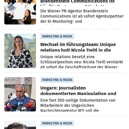
Brandenstein Communications ist
künftig Partner von OtterlyAI
Die Wiener PR-Agentur Brandenstein
Communications ist ab sofort Agenturpartner
der KI-Monitoring- und
Optimierungsplattform OtterlyAI. Damit baut
die Agentur ihr Leistungsportfolio
MARKETING & MEDIA
Wechsel im Führungsteam: Unique
relations holt Nicola Treitl in die
Geschäftsleitung
Unique relations besetzt eine
Schlüsselposition neu: Nicola Treitl verstärkt
ab sofort die Geschäftsleitung der Wiener
PR-Agentur an der Seite von Josef Kalina und
Anna Kalina-Mahr.
MARKETING & MEDIA
Ungarn: Journalisten
dokumentierten Manipulation und
Zensur
Eine fast 500-seitige Dokumentation von
Mitarbeitern der Ungarischen
Nachrichtenagentur MTI soll die
systematische Nachrichten-Manipulation und
Zensur bei der Agentur während der Zeit
MARKETING & MEDIA