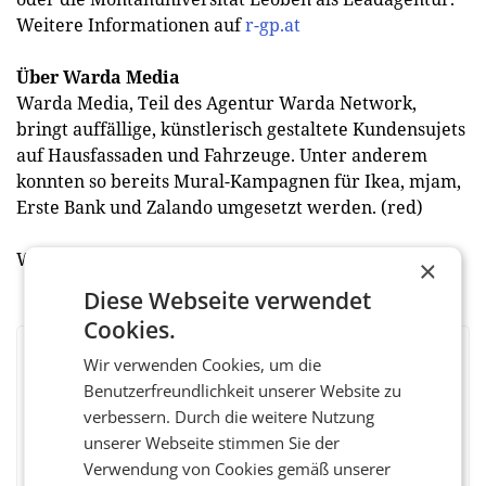
Weitere Informationen auf
r-gp.at
Über Warda Media
Warda Media, Teil des Agentur Warda Network,
bringt auffällige, künstlerisch gestaltete Kundensujets
auf Hausfassaden und Fahrzeuge. Unter anderem
konnten so bereits Mural-Kampagnen für Ikea, mjam,
Erste Bank und Zalando umgesetzt werden. (red)
Weitere Informationen auf
warda.media
×
Diese Webseite verwendet
Cookies.
Wir verwenden Cookies, um die
BEWERTEN SIE DIESEN ARTIKEL
Benutzerfreundlichkeit unserer Website zu
verbessern. Durch die weitere Nutzung
unserer Webseite stimmen Sie der
Verwendung von Cookies gemäß unserer
Facebook
Twitter
Messenger
WhatsApp
LinkedIn
XING
Teilen