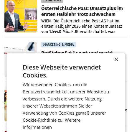
PRIMENEWS
Österreichische Post: Umsatzplus im
ersten Halbjahr trotz schwachem
Briefgeschäft
WIEN Die Österreichische Post AG hat im
ersten Halbjahr 2026 einen Konzernumsatz
von 1.544,0 Mio. EUR erwirtschaftet, was
einem Plus von 3,8 Prozent gegenüber dem
Vergleichszeitraum
MARKETING & MEDIA
ProSiebenSat.1 spart und macht
×
überraschend viel Gewinn
UNTERFÖHRING/MAILAND/AMSTERDAM. Der
Diese Webseite verwendet
Fernsehkonzern ProSiebenSat.1 hat im
Cookies.
Frühjahr dank Kostensenkungen operativ
wieder Gewinn gemacht und die
Wir verwenden Cookies, um die
Markterwartung deutlich übertroffen.
RETAIL
Benutzerfreundlichkeit unserer Website zu
Eine Bühne für Zirkularität: ARA und
verbessern. Durch die weitere Nutzung
Müller informieren am POS über
unserer Webseite stimmen Sie der
Kreislauffähigkeit
Über den gesamten August hinweg rücken die
Verwendung von Cookies gemäß unserer
Altstoff Recycling Austria AG (ARA) und der
Cookie-Richtlinie zu.
Weitere
Handelskonzern Müller die Initiative
„Kreislauf-Helden“ in allen österreichischen
Informationen
Müller-Filialen