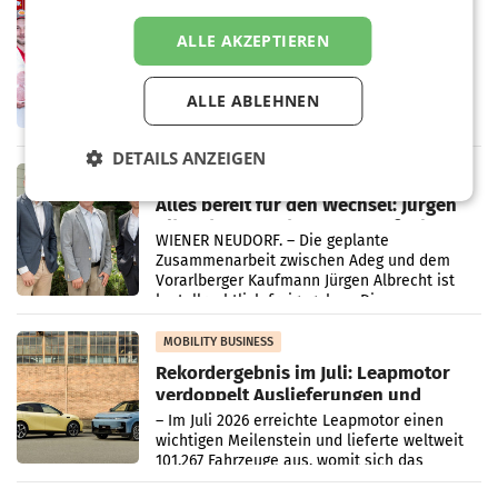
RETAIL
Penny modernisiert zwei Filialen in
ALLE AKZEPTIEREN
Ober- und Niederösterreich
WIENER NEUDORF. – Im Rahmen einer
laufenden Modernisierungsoffensive
ALLE ABLEHNEN
erneuert Penny zwei Filialen in Nieder- und
Oberösterreich. Die beiden Standorte liegen
in Haag sowie im rund
DETAILS ANZEIGEN
RETAIL
Alles bereit für den Wechsel: Jürgen
Albrecht setzt ab 1.1.2027 auf Adeg
WIENER NEUDORF. – Die geplante
Zusammenarbeit zwischen Adeg und dem
Vorarlberger Kaufmann Jürgen Albrecht ist
kartellrechtlich freigegeben: Die
Bundeswettbewerbsbehörde und der
Bundeskartellanwalt
MOBILITY BUSINESS
Rekordergebnis im Juli: Leapmotor
verdoppelt Auslieferungen und
überschreitet die 100.000er-Marke
– Im Juli 2026 erreichte Leapmotor einen
wichtigen Meilenstein und lieferte weltweit
101.267 Fahrzeuge aus, womit sich das
Ergebnis gegenüber Juli 2025 mehr als