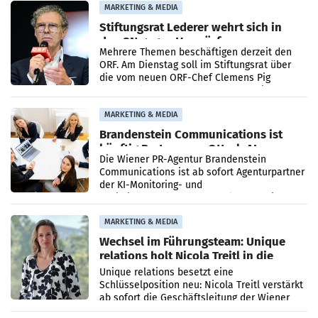
verdoppelte (+102
MARKETING & MEDIA
Stiftungsrat Lederer wehrt sich in
den SN gegen Vorwürfe
Mehrere Themen beschäftigen derzeit den
ORF. Am Dienstag soll im Stiftungsrat über
die vom neuen ORF-Chef Clemens Pig
vorgeschlagenen Besetzungen für die
Direktionen abgestimmt werden.
MARKETING & MEDIA
Brandenstein Communications ist
künftig Partner von OtterlyAI
Die Wiener PR-Agentur Brandenstein
Communications ist ab sofort Agenturpartner
der KI-Monitoring- und
Optimierungsplattform OtterlyAI. Damit baut
die Agentur ihr Leistungsportfolio
MARKETING & MEDIA
Wechsel im Führungsteam: Unique
relations holt Nicola Treitl in die
Geschäftsleitung
Unique relations besetzt eine
Schlüsselposition neu: Nicola Treitl verstärkt
ab sofort die Geschäftsleitung der Wiener
PR-Agentur an der Seite von Josef Kalina und