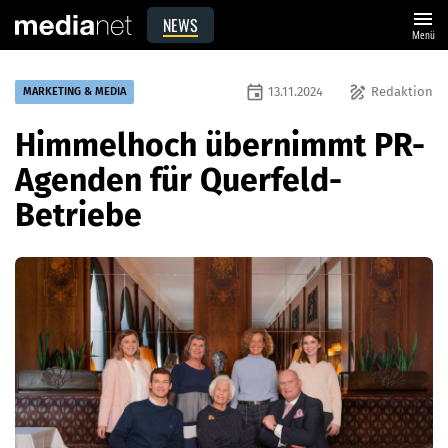
menu
NEWS
Menü
event
draw
13.11.2024
Redaktion
MARKETING & MEDIA
Himmelhoch übernimmt PR-
Agenden für Querfeld-
Betriebe