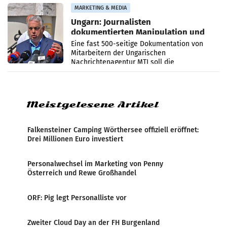
Anna Kalina-Mahr.
MARKETING & MEDIA
Ungarn: Journalisten
dokumentierten Manipulation und
Zensur
Eine fast 500-seitige Dokumentation von
Mitarbeitern der Ungarischen
Nachrichtenagentur MTI soll die
systematische Nachrichten-Manipulation und
Zensur bei der Agentur während der Zeit
Meistgelesene Artikel
Falkensteiner Camping Wörthersee offiziell eröffnet:
Drei Millionen Euro investiert
Personalwechsel im Marketing von Penny
Österreich und Rewe Großhandel
ORF: Pig legt Personalliste vor
Zweiter Cloud Day an der FH Burgenland