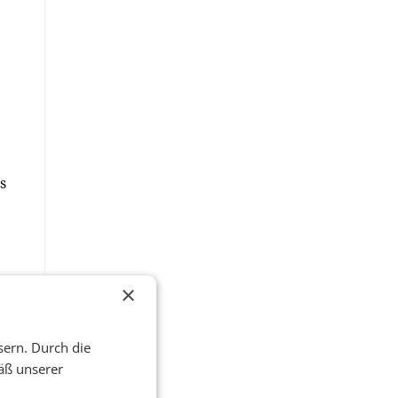
s
×
sern. Durch die
äß unserer
n