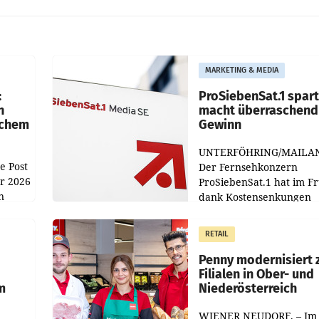
MARKETING & MEDIA
:
ProSiebenSat.1 spar
n
macht überraschend 
achem
Gewinn
UNTERFÖHRING/MAILA
e Post
Der Fernsehkonzern
hr 2026
ProSiebenSat.1 hat im F
n
dank Kostensenkungen
operativ wieder Gewinn
m Plus
gemacht und die
RETAIL
er
Markterwartung deutlic
übertroffen.
Penny modernisiert 
Filialen in Ober- und
m
Niederösterreich
WIENER NEUDORF. – Im