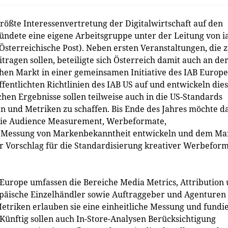
 größte Interessenvertretung der Digitalwirtschaft auf den
ündete eine eigene Arbeitsgruppe unter der Leitung von i
Österreichische Post). Neben ersten Veranstaltungen, die 
ragen sollen, beteiligte sich Österreich damit auch an de
hen Markt in einer gemeinsamen Initiative des IAB Europe
ffentlichten Richtlinien des IAB US auf und entwickeln die
hen Ergebnisse sollen teilweise auch in die US-Standards
en und Metriken zu schaffen. Bis Ende des Jahres möchte d
 wie Audience Measurement, Werbeformate,
nd Messung von Markenbekanntheit entwickeln und dem Ma
der Vorschlag für die Standardisierung kreativer Werbefor
 Europe umfassen die Bereiche Media Metrics, Attribution
opäische Einzelhändler sowie Auftraggeber und Agenturen
-Metriken erlauben sie eine einheitliche Messung und fundi
Künftig sollen auch In-Store-Analysen Berücksichtigung