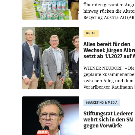
Über den gesamten Augu
hinweg rücken die Altsto
Recycling Austria AG (AR
und der Handelskonzern
Müller die Initiative „Krei
RETAIL
Helden“ in allen
österreichischen Müller-F
Alles bereit für den
Wechsel: Jürgen Albr
setzt ab 1.1.2027 auf
WIENER NEUDORF. – Die
geplante Zusammenarbei
zwischen Adeg und dem
Vorarlberger Kaufmann 
Albrecht ist kartellrechtl
freigegeben: Die
MARKETING & MEDIA
Bundeswettbewerbsbeh
und der Bundeskartellan
Stiftungsrat Lederer
wehrt sich in den SN
gegen Vorwürfe