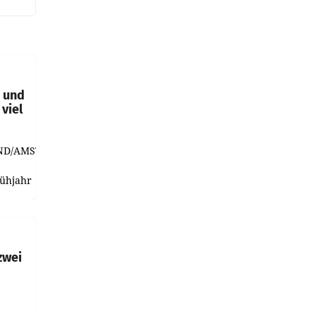
t und
viel
ND/AMSTERDAM.
rühjahr
h
zwei