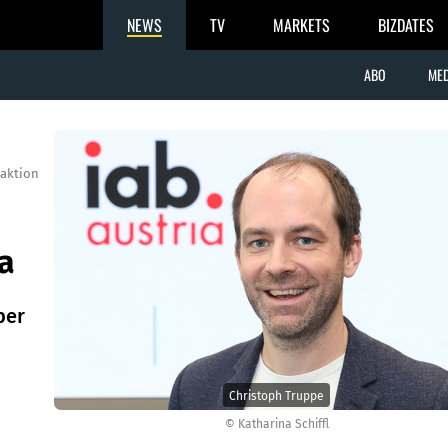
NEWS
TV
MARKETS
BIZDATES
ABO
MED
aktion
a
ber
Christoph Truppe
© Katharina Schiffl