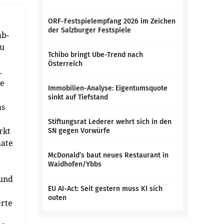
ORF-Festspielempfang 2026 im Zeichen
der Salzburger Festspiele
ab-
zu
Tchibo bringt Ube-Trend nach
r
Österreich
.
se
Immobilien-Analyse: Eigentumsquote
sinkt auf Tiefstand
as
Stiftungsrat Lederer wehrt sich in den
rkt
SN gegen Vorwürfe
mate
McDonald’s baut neues Restaurant in
Waidhofen/Ybbs
 und
EU AI-Act: Seit gestern muss KI sich
outen
erte