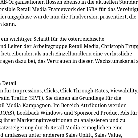
IAB-Organisationen flossen ebenso in die aktuellen Standa
onsible Retail Media Framework der ISBA für das Vereinig
ierungsphase wurde nun die Finalversion präsentiert, die
n kann.
 ein wichtiger Schritt für die österreichische
und Leiter der Arbeitsgruppe Retail Media, Christoph Tru
rbetreibenden als auch Einzelhändlern eine verlässliche
tragen dazu bei, das Vertrauen in diesen Wachstumskanal 
 Detail
 für Impressions, Clicks, Click-Through-Rates, Viewability
ild Traffic (SIVT). Sie dienen als Grundlage für die
ail-Media-Kampagnen. Im Bereich Attribution werden
 (ROAS), Lookback Windows und Sponsored Product Ads für
 ihrer Marketinginvestitionen zu analysieren und zu
satzsteigerung durch Retail Media ermöglichen eine
 umfassen unter anderem Sales Uplift, Sales Value,