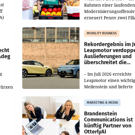
st
Rahmen einer laufenden
ff
Modernisierungsoffensiv
A)
erneuert Penny zwei Fili
Nieder- und Oberösterre
slauf-
Die beiden Standorte lie
MOBILITY BUSINESS
Haag sowie im rund
ilialen
Rekordergebnis im Ju
echt
Leapmotor verdoppe
 Adeg
Auslieferungen und
überschreitet die
100.000er-Marke
– Im Juli 2026 erreichte
t
Leapmotor einen wichti
Meilenstein und lieferte
Jürgen
weltweit 101.267 Fahrze
ich
aus, womit sich das Erge
MARKETING & MEDIA
gegenüber Juli 2025 meh
örde
verdoppelte (+102
walt
Brandenstein
Communications ist
künftig Partner von
OtterlyAI