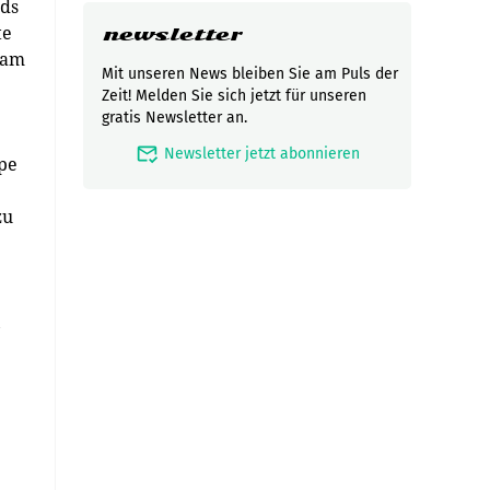
rds
te
newsletter
 am
Mit unseren News bleiben Sie am Puls der
Zeit! Melden Sie sich jetzt für unseren
gratis Newsletter an.
mark_email_read
Newsletter jetzt abonnieren
ppe
zu
,