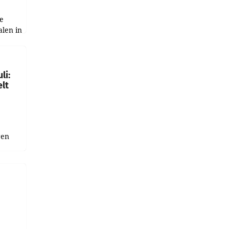
e
alen in
ich.
gen in
li:
lt
gen
uge
bnis
r als