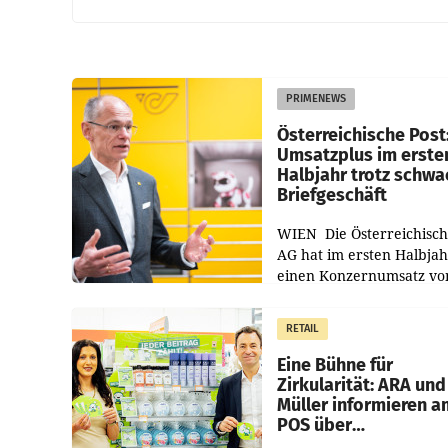
PRIMENEWS
Österreichische Post
Umsatzplus im erste
Halbjahr trotz schw
Briefgeschäft
WIEN Die Österreichisch
AG hat im ersten Halbja
einen Konzernumsatz vo
1.544,0 Mio. EUR
erwirtschaftet, was eine
RETAIL
von 3,8 Prozent gegenüb
dem Vergleichszeitraum
Eine Bühne für
Zirkularität: ARA und
Müller informieren a
POS über
Kreislauffähigkeit