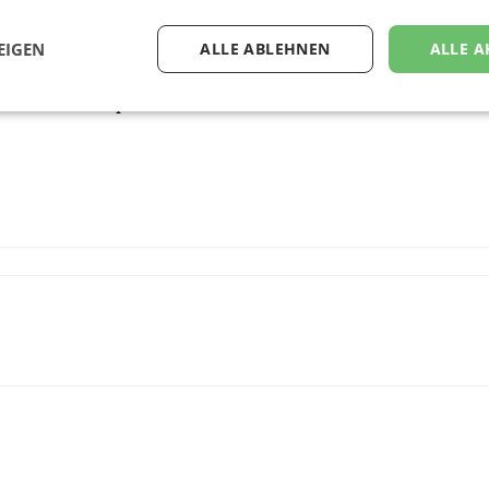
talwirtschaft konsensual. Um den Digitalstandort zu stärke
echtliche Standards sowie Aus- und Weiterbildungsprogram
EIGEN
ALLE ABLEHNEN
ALLE A
ltungen und Publikationen, veranstaltet mit dem iab web
d vertritt die politischen Interessen auf nationaler und