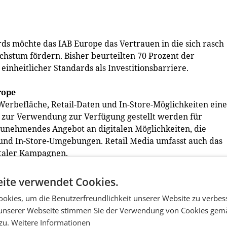
ds möchte das IAB Europe das Vertrauen in die sich rasch
hstum fördern. Bisher beurteilten 70 Prozent der
inheitlicher Standards als Investitionsbarriere.
rope
 Werbefläche, Retail-Daten und In-Store-Möglichkeiten eine
 zur Verwendung zur Verfügung gestellt werden für
unehmendes Angebot an digitalen Möglichkeiten, die
e und In-Store-Umgebungen. Retail Media umfasst auch das
italer Kampagnen.
a (iab austria)
ite verwendet Cookies.
ichen (Verlagshäuser und Medienunternehmen,
okies, um die Benutzerfreundlichkeit unserer Website zu verbes
eister und Start-ups) ist das iab austria die größte
unserer Webseite stimmen Sie der Verwendung von Cookies gem
ichischen Digitalwirtschaft. Das iab austria entwickelt im
 zu.
Weitere Informationen
beitsgruppen mit allen Stakeholdern holistische Sichtweise