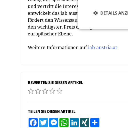
und vertritt die Interessen der gesamten Digi
entwickelt das iab austria technische und r
DETAILS ANZ
fördert den Wissensaustausch durch Veransta
den wichtigsten Preis der Digitalwirtschaft un
europäischer Ebene.
Weitere Informationen auf
iab-austria.at
BEWERTEN SIE DIESEN ARTIKEL
TEILEN SIE DIESEN ARTIKEL
Facebook
Twitter
Messenger
WhatsApp
LinkedIn
XING
Teilen