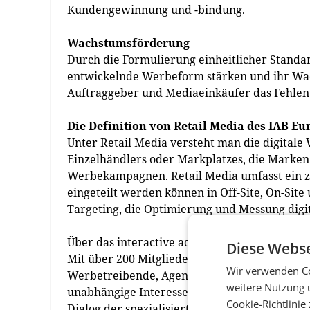
Kundengewinnung und -bindung.
Wachstumsförderung
Durch die Formulierung einheitlicher Standar
entwickelnde Werbeform stärken und ihr Wac
Auftraggeber und Mediaeinkäufer das Fehlen e
Die Definition von Retail Media des IAB Eu
Unter Retail Media versteht man die digitale
Einzelhändlers oder Markplatzes, die Marken
Werbekampagnen. Retail Media umfasst ein z
eingeteilt werden können in Off-Site, On-Sit
Targeting, die Optimierung und Messung dig
Über das interactive advertising bureau austri
Diese Webse
Mit über 200 Mitgliedern aus allen Teilbere
Wir verwenden Co
Werbetreibende, Agenturen, technische Dienstl
weitere Nutzung 
unabhängige Interessenvertretung der österre
Cookie-Richtlinie
Dialog der spezialisierten und vernetzten Ar