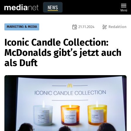
menu
NEWS
Menü
event
draw
21.11.2024
Redaktion
MARKETING & MEDIA
Iconic Candle Collection:
McDonalds gibt’s jetzt auch
als Duft