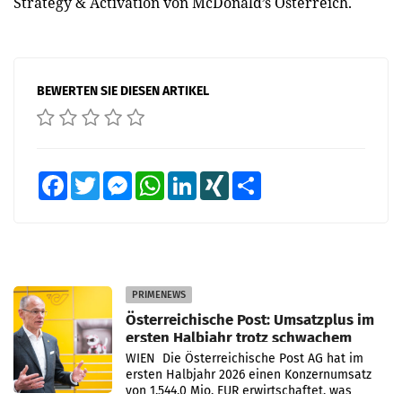
Strategy & Activation von McDonald’s Österreich.
BEWERTEN SIE DIESEN ARTIKEL
Facebook
Twitter
Messenger
WhatsApp
LinkedIn
XING
Teilen
PRIMENEWS
Österreichische Post: Umsatzplus im
ersten Halbjahr trotz schwachem
Briefgeschäft
WIEN Die Österreichische Post AG hat im
ersten Halbjahr 2026 einen Konzernumsatz
von 1.544,0 Mio. EUR erwirtschaftet, was