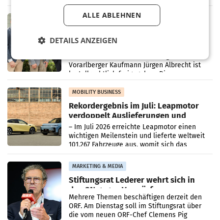
Oberösterreich. Die beiden Standorte liegen
in Haag sowie im rund
ALLE ABLEHNEN
RETAIL
Alles bereit für den Wechsel: Jürgen
DETAILS ANZEIGEN
Albrecht setzt ab 1.1.2027 auf Adeg
WIENER NEUDORF. – Die geplante
Zusammenarbeit zwischen Adeg und dem
Vorarlberger Kaufmann Jürgen Albrecht ist
kartellrechtlich freigegeben: Die
Bundeswettbewerbsbehörde und der
Bundeskartellanwalt
MOBILITY BUSINESS
Rekordergebnis im Juli: Leapmotor
verdoppelt Auslieferungen und
überschreitet die 100.000er-Marke
– Im Juli 2026 erreichte Leapmotor einen
wichtigen Meilenstein und lieferte weltweit
101.267 Fahrzeuge aus, womit sich das
Ergebnis gegenüber Juli 2025 mehr als
verdoppelte (+102
MARKETING & MEDIA
Stiftungsrat Lederer wehrt sich in
den SN gegen Vorwürfe
Mehrere Themen beschäftigen derzeit den
ORF. Am Dienstag soll im Stiftungsrat über
die vom neuen ORF-Chef Clemens Pig