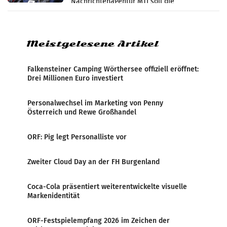
Nachrichtenagentur MTI soll die
systematische Nachrichten-Manipulation und
Zensur bei der Agentur während der Zeit
Meistgelesene Artikel
Falkensteiner Camping Wörthersee offiziell eröffnet:
Drei Millionen Euro investiert
Personalwechsel im Marketing von Penny
Österreich und Rewe Großhandel
ORF: Pig legt Personalliste vor
Zweiter Cloud Day an der FH Burgenland
Coca-Cola präsentiert weiterentwickelte visuelle
Markenidentität
ORF-Festspielempfang 2026 im Zeichen der