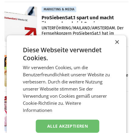
einem Plus von 3,8 Prozent gegenüber dem
Vergleichszeitraum
MARKETING & MEDIA
ProSiebenSat.1 spart und macht
überraschend viel Gewinn
UNTERFÖHRING/MAILAND/AMSTERDAM. Der
Fernsehkonzern ProSiebenSat.1 hat im
Frühjahr dank Kostensenkungen operativ
×
wieder Gewinn gemacht und die
Diese Webseite verwendet
Markterwartung deutlich übertroffen.
RETAIL
Cookies.
Eine Bühne für Zirkularität: ARA und
Wir verwenden Cookies, um die
Müller informieren am POS über
Kreislauffähigkeit
Benutzerfreundlichkeit unserer Website zu
Über den gesamten August hinweg rücken die
Altstoff Recycling Austria AG (ARA) und der
verbessern. Durch die weitere Nutzung
Handelskonzern Müller die Initiative
unserer Webseite stimmen Sie der
„Kreislauf-Helden“ in allen österreichischen
Verwendung von Cookies gemäß unserer
Müller-Filialen
RETAIL
Cookie-Richtlinie zu.
Weitere
Penny modernisiert zwei Filialen in
Informationen
Ober- und Niederösterreich
WIENER NEUDORF. – Im Rahmen einer
laufenden Modernisierungsoffensive
ALLE AKZEPTIEREN
erneuert Penny zwei Filialen in Nieder- und