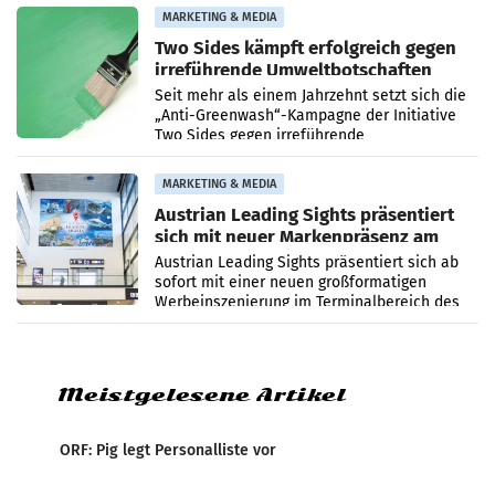
bei ORF Kids steht
MARKETING & MEDIA
Two Sides kämpft erfolgreich gegen
irreführende Umweltbotschaften
beim Papiereinsatz
Seit mehr als einem Jahrzehnt setzt sich die
„Anti-Greenwash“-Kampagne der Initiative
Two Sides gegen irreführende
Umweltaussagen bei Papierkommunikation
und papierbasierten Verpackungen
MARKETING & MEDIA
Austrian Leading Sights präsentiert
sich mit neuer Markenpräsenz am
Flughafen Wien
Austrian Leading Sights präsentiert sich ab
sofort mit einer neuen großformatigen
Werbeinszenierung im Terminalbereich des
Flughafen Wien. Die Präsenz befindet sich im
Verbindungsbereich
Meistgelesene Artikel
ORF: Pig legt Personalliste vor