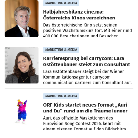
MARKETING & MEDIA
Halbjahresbilanz cine.ma:
Österreichs Kinos verzeichnen
400.000 Besucher mehr
Das österreichische Kino setzt seinen
positiven Wachstumskurs fort. Mit einer rund
400.000 Besucherinnen und Besucher
höheren Nettoreichweite im ersten Halbjahr
2026 gegenüber dem
MARKETING & MEDIA
Karrieresprung bei currycom: Lara
Gstöttenbauer steigt zum Consultant
auf
Lara Gstöttenbauer steigt bei der Wiener
Kommunikationsagentur currycom
communication partners zum Consultant auf.
Die 27-jährige Beraterin betreut Kundinnen
und Kunden in den Bereichen
MARKETING & MEDIA
ORF Kids startet neues Format „Auri
und Du“ rund um die Träume junger
Menschen
Auri, das offizielle Maskottchen des
Eurovision Song Contest 2026, kehrt mit
einem eigenen Format auf den Bildschirm
zurück. In der neuen Sendung „Auri und Du“