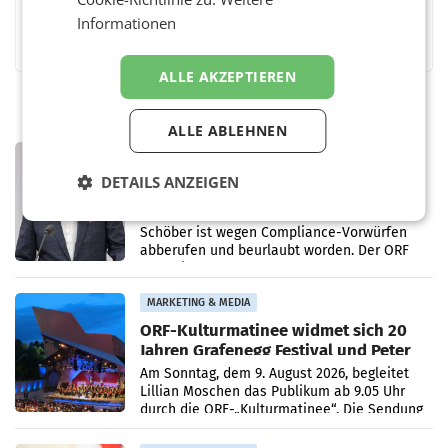
Informationen
Facebook
Twitter
Messenger
WhatsApp
LinkedIn
XING
Teilen
ALLE AKZEPTIEREN
ALLE ABLEHNEN
PRIMENEWS
ORF III: Peter Schöber abberufen und
DETAILS ANZEIGEN
beurlaubt
WIEN ORF-III-Co-Geschäftsführer Peter
Schöber ist wegen Compliance-Vorwürfen
abberufen und beurlaubt worden. Der ORF
bestätigte gegenüber der APA entsprechende
Medienberichte.
MARKETING & MEDIA
ORF-Kulturmatinee widmet sich 20
Jahren Grafenegg Festival und Peter
Simonischek
Am Sonntag, dem 9. August 2026, begleitet
Lillian Moschen das Publikum ab 9.05 Uhr
durch die ORF-„Kulturmatinee“. Die Sendung
startet mit der Dokumentation „20 Jahre
Grafenegg