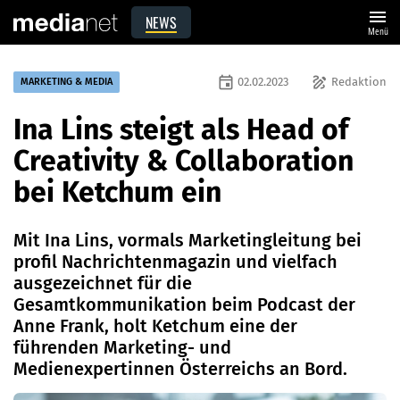
menu
NEWS
Menü
event
draw
02.02.2023
Redaktion
MARKETING & MEDIA
Ina Lins steigt als Head of
Creativity & Collaboration
bei Ketchum ein
Mit Ina Lins, vormals Marketingleitung bei
profil Nachrichtenmagazin und vielfach
ausgezeichnet für die
Gesamtkommunikation beim Podcast der
Anne Frank, holt Ketchum eine der
führenden Marketing- und
Medienexpertinnen Österreichs an Bord.