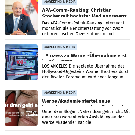
MARKETING & MEDIA
APA-Comm-Ranking: Christian
Stocker mit höchster Medienpräsenz
im Juli
Das APA-Comm-Politik-Ranking untersucht
monatlich die Berichterstattung von zwölf
österreichischen Tageszeitungen und
analysiert, welche Politikerinnen und
Politiker Österreichs die
MARKETING & MEDIA
Prozess zu Warner-Übernahme erst
im März 2027
LOS ANGELES Die geplante Übernahme des
Hollywood-Urgesteins Warner Brothers durch
den Rivalen Paramount wird noch lange in
der Schwebe bleiben. Eine Richterin setzte
den Prozess zu
MARKETING & MEDIA
Werbe Akademie startet neue
Imagekampagne rund um Praxisnähe
Unter dem Slogan „Näher dran geht nicht. Mit
einer praxisorientierten Ausbildung an der
Werbe Akademie“ hat die
Bildungseinrichtung des WIFI Wien eine neue
Imagekampagne gestartet.