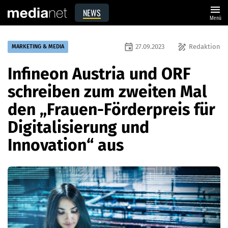
menu
NEWS
Menü
event
draw
27.09.2023
Redaktion
MARKETING & MEDIA
Infineon Austria und ORF
schreiben zum zweiten Mal
den „Frauen-Förderpreis für
Digitalisierung und
Innovation“ aus