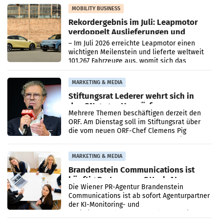
Bundeskartellanwalt
MOBILITY BUSINESS
Rekordergebnis im Juli: Leapmotor
verdoppelt Auslieferungen und
überschreitet die 100.000er-Marke
– Im Juli 2026 erreichte Leapmotor einen
wichtigen Meilenstein und lieferte weltweit
101.267 Fahrzeuge aus, womit sich das
Ergebnis gegenüber Juli 2025 mehr als
verdoppelte (+102
MARKETING & MEDIA
Stiftungsrat Lederer wehrt sich in
den SN gegen Vorwürfe
Mehrere Themen beschäftigen derzeit den
ORF. Am Dienstag soll im Stiftungsrat über
die vom neuen ORF-Chef Clemens Pig
vorgeschlagenen Besetzungen für die
Direktionen abgestimmt werden.
MARKETING & MEDIA
Brandenstein Communications ist
künftig Partner von OtterlyAI
Die Wiener PR-Agentur Brandenstein
Communications ist ab sofort Agenturpartner
der KI-Monitoring- und
Optimierungsplattform OtterlyAI. Damit baut