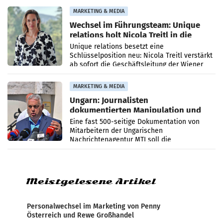
die Agentur ihr Leistungsportfolio
MARKETING & MEDIA
Wechsel im Führungsteam: Unique
relations holt Nicola Treitl in die
Geschäftsleitung
Unique relations besetzt eine
Schlüsselposition neu: Nicola Treitl verstärkt
ab sofort die Geschäftsleitung der Wiener
PR-Agentur an der Seite von Josef Kalina und
Anna Kalina-Mahr.
MARKETING & MEDIA
Ungarn: Journalisten
dokumentierten Manipulation und
Zensur
Eine fast 500-seitige Dokumentation von
Mitarbeitern der Ungarischen
Nachrichtenagentur MTI soll die
systematische Nachrichten-Manipulation und
Zensur bei der Agentur während der Zeit
Meistgelesene Artikel
Personalwechsel im Marketing von Penny
Österreich und Rewe Großhandel