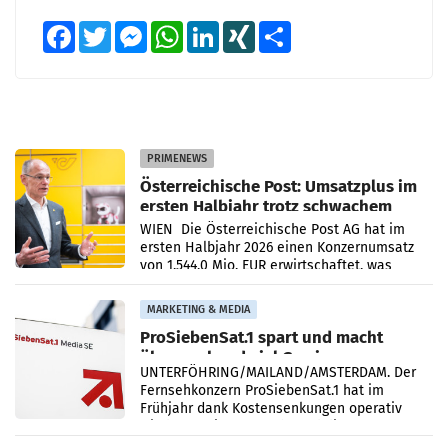
Facebook
Twitter
Messenger
WhatsApp
LinkedIn
XING
Teilen
PRIMENEWS
Österreichische Post: Umsatzplus im
ersten Halbjahr trotz schwachem
Briefgeschäft
WIEN Die Österreichische Post AG hat im
ersten Halbjahr 2026 einen Konzernumsatz
von 1.544,0 Mio. EUR erwirtschaftet, was
einem Plus von 3,8 Prozent gegenüber dem
Vergleichszeitraum
MARKETING & MEDIA
ProSiebenSat.1 spart und macht
überraschend viel Gewinn
UNTERFÖHRING/MAILAND/AMSTERDAM. Der
Fernsehkonzern ProSiebenSat.1 hat im
Frühjahr dank Kostensenkungen operativ
wieder Gewinn gemacht und die
Markterwartung deutlich übertroffen.