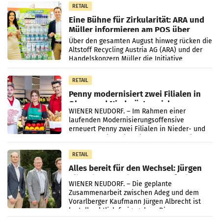
RETAIL
Eine Bühne für Zirkularität: ARA und
Müller informieren am POS über
Kreislauffähigkeit
Über den gesamten August hinweg rücken die
Altstoff Recycling Austria AG (ARA) und der
Handelskonzern Müller die Initiative
„Kreislauf-Helden“ in allen österreichischen
Müller-Filialen
RETAIL
Penny modernisiert zwei Filialen in
Ober- und Niederösterreich
WIENER NEUDORF. – Im Rahmen einer
laufenden Modernisierungsoffensive
erneuert Penny zwei Filialen in Nieder- und
Oberösterreich. Die beiden Standorte liegen
in Haag sowie im rund
RETAIL
Alles bereit für den Wechsel: Jürgen
Albrecht setzt ab 1.1.2027 auf Adeg
WIENER NEUDORF. – Die geplante
Zusammenarbeit zwischen Adeg und dem
Vorarlberger Kaufmann Jürgen Albrecht ist
kartellrechtlich freigegeben: Die
Bundeswettbewerbsbehörde und der