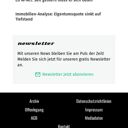
EU AI-Act: Seit gestern muss KI sich outen
Immobilien-Analyse: Eigentumsquote sinkt auf
Tiefstand
newsletter
Mit unseren News bleiben Sie am Puls der Zeit!
Melden Sie sich jetzt für unseren gratis Newsletter
an.
mark_email_read
Newsletter jetzt abonnieren
Archiv
Datenschutzrichtlinien
Offenlegung
Impressum
AGB
Mediadaten
Kontakt