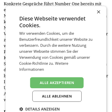
Konkrete Gespräche führt Number One bereits mit
einer weiteren Handelskette, um das neue Window-
×
Netzwerk zügig zu erweitern. Werbetreibende haben
Diese Webseite verwendet
künftig die Möglichkeit, zwischen Standort-
Cookies.
Netzwerken zu wählen oder sich gezielt für
Wir verwenden Cookies, um die
Videowerbung bei einem bestimmten Handelspartner
Benutzerfreundlichkeit unserer Website zu
zu entscheiden. Auf den LED-Walls von Number One
verbessern. Durch die weitere Nutzung
wird die nahtlose und einheitliche
unserer Webseite stimmen Sie der
Produktpräsentation auf allen Screens möglich.
Verwendung von Cookies gemäß unserer
Kampagnen können direkt im TV, online und in den
Cookie-Richtlinie zu.
Weitere
Shops ausgespielt werden. Zudem ergeben sich durch
Informationen
die mögliche Verknüpfung mit dem Smartphone,
beispielsweise über QR-Codes, neue Möglichkeiten zur
Interaktion und zum Dialog mit den Konsumenten.
ALLE AKZEPTIEREN
Unter anderem können dadurch Click-and-Collect-
Angebote in der räumlichen Umgebung beworben
ALLE ABLEHNEN
werden.
DETAILS ANZEIGEN
Dynamic Advertising im Schaufenster