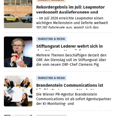
Rekordergebnis im Juli: Leapmotor
verdoppelt Auslieferungen und
überschreitet die 100.000er-Marke
– Im Juli 2026 erreichte Leapmotor einen
wichtigen Meilenstein und lieferte weltweit
101.267 Fahrzeuge aus, womit sich das
Ergebnis gegenüber Juli 2025 mehr als
verdoppelte (+102
MARKETING & MEDIA
Stiftungsrat Lederer wehrt sich in
den SN gegen Vorwürfe
Mehrere Themen beschäftigen derzeit den
ORF. Am Dienstag soll im Stiftungsrat über
die vom neuen ORF-Chef Clemens Pig
vorgeschlagenen Besetzungen für die
Direktionen abgestimmt werden.
MARKETING & MEDIA
Brandenstein Communications ist
künftig Partner von OtterlyAI
Die Wiener PR-Agentur Brandenstein
Communications ist ab sofort Agenturpartner
der KI-Monitoring- und
Optimierungsplattform OtterlyAI. Damit baut
die Agentur ihr Leistungsportfolio