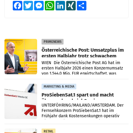
Facebook
Twitter
Messenger
WhatsApp
LinkedIn
XING
Teilen
PRIMENEWS
Österreichische Post: Umsatzplus im
ersten Halbjahr trotz schwachem
Briefgeschäft
WIEN Die Österreichische Post AG hat im
ersten Halbjahr 2026 einen Konzernumsatz
von 1.544,0 Mio. EUR erwirtschaftet, was
einem Plus von 3,8 Prozent gegenüber dem
Vergleichszeitraum
MARKETING & MEDIA
ProSiebenSat.1 spart und macht
überraschend viel Gewinn
UNTERFÖHRING/MAILAND/AMSTERDAM. Der
Fernsehkonzern ProSiebenSat.1 hat im
Frühjahr dank Kostensenkungen operativ
wieder Gewinn gemacht und die
Markterwartung deutlich übertroffen.
RETAIL