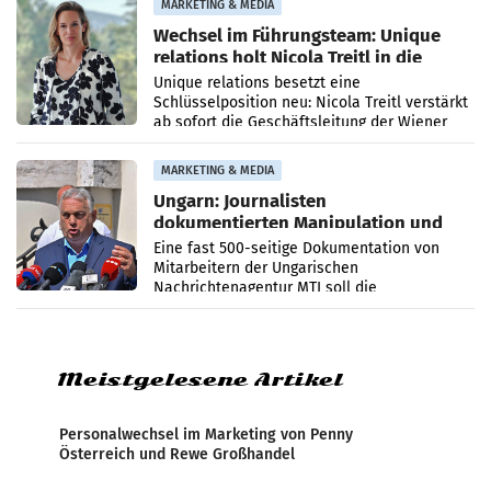
MARKETING & MEDIA
Wechsel im Führungsteam: Unique
relations holt Nicola Treitl in die
Geschäftsleitung
Unique relations besetzt eine
Schlüsselposition neu: Nicola Treitl verstärkt
ab sofort die Geschäftsleitung der Wiener
PR-Agentur an der Seite von Josef Kalina und
Anna Kalina-Mahr.
MARKETING & MEDIA
Ungarn: Journalisten
dokumentierten Manipulation und
Zensur
Eine fast 500-seitige Dokumentation von
Mitarbeitern der Ungarischen
Nachrichtenagentur MTI soll die
systematische Nachrichten-Manipulation und
Zensur bei der Agentur während der Zeit
Meistgelesene Artikel
Personalwechsel im Marketing von Penny
Österreich und Rewe Großhandel