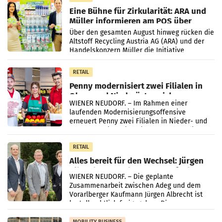
Eine Bühne für Zirkularität: ARA und
Müller informieren am POS über
Kreislauffähigkeit
Über den gesamten August hinweg rücken die
Altstoff Recycling Austria AG (ARA) und der
Handelskonzern Müller die Initiative
„Kreislauf-Helden“ in allen österreichischen
Müller-Filialen
RETAIL
Penny modernisiert zwei Filialen in
Ober- und Niederösterreich
WIENER NEUDORF. – Im Rahmen einer
laufenden Modernisierungsoffensive
erneuert Penny zwei Filialen in Nieder- und
Oberösterreich. Die beiden Standorte liegen
in Haag sowie im rund
RETAIL
Alles bereit für den Wechsel: Jürgen
Albrecht setzt ab 1.1.2027 auf Adeg
WIENER NEUDORF. – Die geplante
Zusammenarbeit zwischen Adeg und dem
Vorarlberger Kaufmann Jürgen Albrecht ist
kartellrechtlich freigegeben: Die
Bundeswettbewerbsbehörde und der
Bundeskartellanwalt
MOBILITY BUSINESS