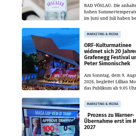
BAD VÖSLAU. Die anhalt
hohen Sommertemperat
im Juni und Juli haben b
niederösterreichischen
Getränkehersteller Vösla
MARKETING & MEDIA
deutlichen Absatzzuwäc
geführt. Während
ORF-Kulturmatinee
widmet sich 20 Jahre
Grafenegg Festival u
Peter Simonischek
Am Sonntag, dem 9. Aug
2026, begleitet Lillian M
das Publikum ab 9.05 Uh
durch die ORF-
„Kulturmatinee“. Die Se
MARKETING & MEDIA
startet mit der Dokument
„20 Jahre Grafenegg
Prozess zu Warner-
Übernahme erst im 
2027