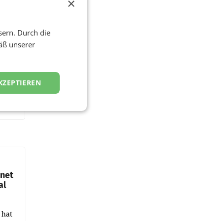
×
sern. Durch die
äß unserer
KZEPTIEREN
hnet
al
 hat