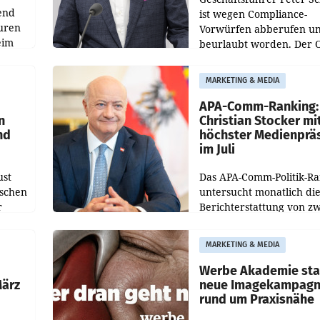
end
ist wegen Compliance-
uren
Vorwürfen abberufen u
eim
beurlaubt worden. Der 
bestätigte gegenüber de
uer zu
entsprechende
MARKETING & MEDIA
hsen
Medienberichte.
APA-Comm-Ranking:
n
Christian Stocker mi
nd
höchster Medienprä
im Juli
ust
Das APA-Comm-Politik-R
oschen
untersucht monatlich di
r
Berichterstattung von zw
österreichischen
ndung
Tageszeitungen und anal
MARKETING & MEDIA
ation
welche Politikerinnen u
Politiker Österreichs die
Werbe Akademie sta
März
neue Imagekampag
rund um Praxisnähe