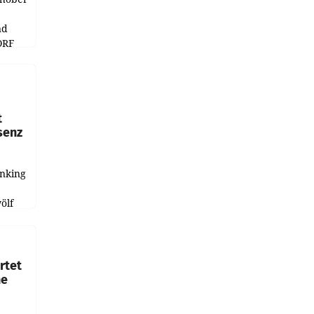
nd
ORF
r APA
t
senz
anking
e
ölf
ysiert,
nd
rtet
ne