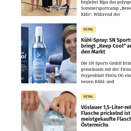
begleitet Bipa das polysp
Sommersportcamp „Bew
Kids“. Während der
Campwochen in den Mon
Juli und August versorgt
RETAIL
Unternehmen Kinder so
Kühl-Spray: SN Sport
bringt „Keep Cool“ a
den Markt
Die SN Sports GmbH brin
gemeinsam mit der Firm
Feygenblatt FloGu OG ei
neuen Kühl- und
Regenerations-Spray auf
Markt. Das Produkt nam
RETAIL
„Keep Cool“ ist zu 100 Pr
Vöslauer 1,5-Liter-re
Flasche prickelnd ist
meistgekaufte Flasc
Österreichs