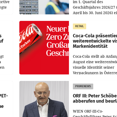
ortive
im 1. Quartal des
egte
Geschäftsjahres 2026/27 
April bis 30. Juni 2026) e
aten
solides Ergebnis erwirtsc
 das
Der Umsatz stieg im Verg
RETAIL
wie
zur Vorjahresperiode
s
Coca-Cola präsentie
uf
weiterentwickelte vi
Markenidentität
gt
Coca-Cola stellt ab Anfan
a
August eine weiterentwi
nen
visuelle Identität seiner
Verpackungen in Österre
 den
vor. Im Mittelpunkt des
ens
Redesigns stehen zentral
PRIMENEWS
ozent
Gestaltungselemente
PET-
ORF III: Peter Schöbe
abberufen und beur
he
WIEN ORF-III-Co-
Geschäftsführer Peter S