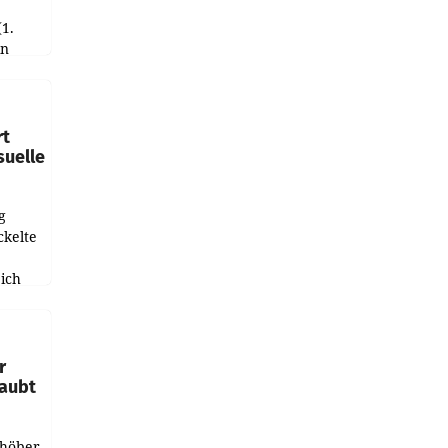
(1.
in
haftet.
leich
rt
suelle
g
ckelte
ich
e
r
laubt
chöber