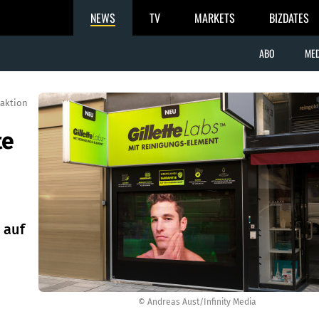
NEWS
TV
MARKETS
BIZDATES
ABO
MED
aktion
te
 auf
© Andreas Aust/Infinity Media