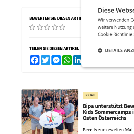
Diese Webse
BEWERTEN SIE DIESEN ARTIKEL
Wir verwenden Co
weitere Nutzung 
Cookie-Richtlinie
TEILEN SIE DIESEN ARTIKEL
DETAILS ANZ
Facebook
Twitter
Messenger
WhatsApp
LinkedIn
XING
Teilen
RETAIL
Bipa unterstützt Be
Kids Sommercamps 
Osten Österreichs
Bereits zum zweiten Mal